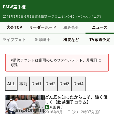
BMW選手権
2018年9月6日-9月9日
賞金総額
―
アロニミンクGC（ペンシルベニア）
大会TOP
リーダーボード
組み合せ
ニュース
ライブフォト
出場選手
概要など
TV放送予定
※最終ラウンドは豪雨のためサスペンデッド、月曜日に
順延
ALL
事前
Rnd1
Rnd2
Rnd3
Rnd4
どん底を知ったからこそ、強く優
しく【舩越園子コラム】
米国男子
1
2018年9月11日 (火) 12時37分