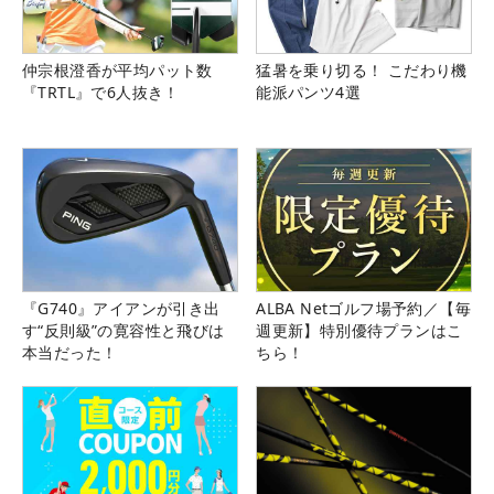
仲宗根澄香が平均パット数
猛暑を乗り切る！ こだわり機
『TRTL』で6人抜き！
能派パンツ4選
『G740』アイアンが引き出
ALBA Netゴルフ場予約／【毎
す“反則級”の寛容性と飛びは
週更新】特別優待プランはこ
本当だった！
ちら！