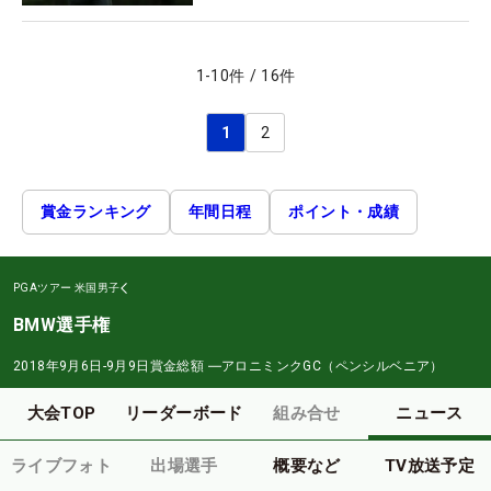
1
-
10
件
/
16
件
1
2
賞金ランキング
年間日程
ポイント・成績
PGAツアー
米国男子
BMW選手権
2018年9月6日-9月9日
賞金総額
―
アロニミンクGC（ペンシルベニア）
大会TOP
リーダーボード
組み合せ
ニュース
ライブフォト
出場選手
概要など
TV放送予定