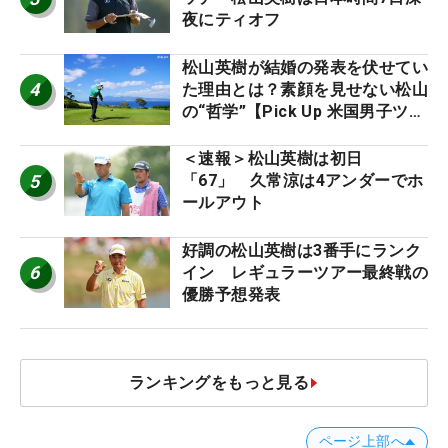
夜にティオフ
松山英樹が結婚の発表を伏せてい
4
た理由とは？素顔を見せない松山
の“哲学”【Pick Up 米国男子ツア
ー十大ニュース】
＜速報＞松山英樹は初日
5
「67」 久常涼は4アンダーでホ
ールアウト
好調の松山英樹は3番手にランク
6
イン レギュラーツアー最終戦の
優勝予想発表
ランキングをもっと見る
ページ上部へ