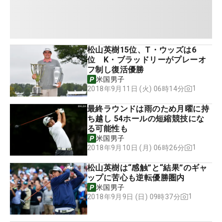
松山英樹15位、T・ウッズは6
位 K・ブラッドリーがプレーオ
フ制し復活優勝
米国男子
1
2018年9月11日 (火) 06時14分
最終ラウンドは雨のため月曜に持
ち越し 54ホールの短縮競技にな
る可能性も
米国男子
1
2018年9月10日 (月) 06時26分
松山英樹は“感触”と“結果”のギャ
ップに苦心も逆転優勝圏内
米国男子
1
2018年9月9日 (日) 09時37分