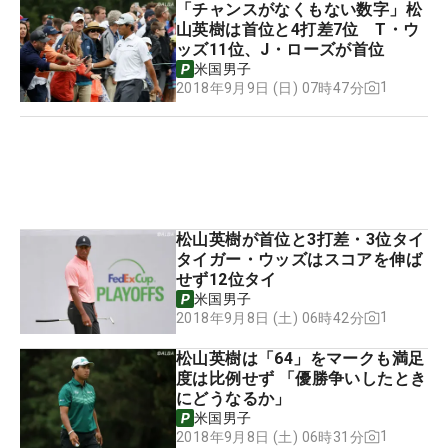
「チャンスがなくもない数字」松
山英樹は首位と4打差7位 T・ウ
ッズ11位、J・ローズが首位
米国男子
1
2018年9月9日 (日) 07時47分
松山英樹が首位と3打差・3位タイ
タイガー・ウッズはスコアを伸ば
せず12位タイ
米国男子
1
2018年9月8日 (土) 06時42分
松山英樹は「64」をマークも満足
度は比例せず 「優勝争いしたとき
にどうなるか」
米国男子
1
2018年9月8日 (土) 06時31分