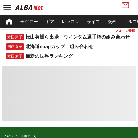
全ツアー
ギア
レッスン
ライフ
漫画
ゴルフ
メルマガ登録
松山英樹ら出場 ウィンダム選手権の組み合わせ
米国男子
北海道meijiカップ 組み合わせ
国内女子
最新の世界ランキング
米国女子
PGAツアー
米国男子