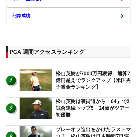
→
記録成績
PGA 週間アクセスランキング
松山英樹が7000万円獲得 通算7
1
億円越えでランクアップ【米国男
子賞金ランキング】
松山英樹は裏街道から「64」で2
2
試合連続トップ5 24歳がツアー
初優勝
プレーオフ進出をかけたラストマ
3
ッチ 松山英樹は日本時間7日深