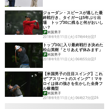
ジョーダン・スピースが逃した最
終戦行き、タイガーは5年ぶり出
場 トップ30に残ると何がおいし
い？
米国男子
1
2018年9月11日 (火) 07時44分
トップ30に入り最終戦行き決めた
松山英樹「とりあえず休みます」
米国男子
1
2018年9月11日 (火) 06時55分
【米国男子の注目スイング】これ
ぞ“アスリートのスイング”！マキ
ロイは体の強さを生かした全身フ
ル稼働型
米国男子
26
2018年9月11日 (火) 06時27分