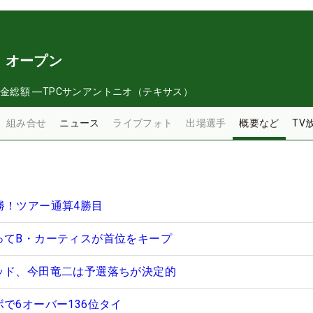
・オープン
金総額
―
TPCサンアントニオ（テキサス）
組み合せ
ニュース
ライブフォト
出場選手
概要など
TV
勝！ツアー通算4勝目
ってB・カーティスが首位をキープ
ッド、今田竜二は予選落ちが決定的
で6オーバー136位タイ