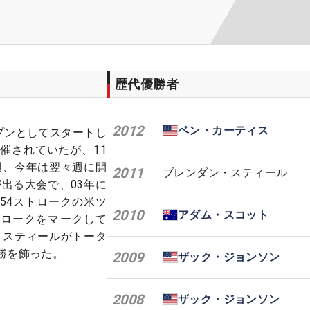
歴代優勝者
2012
ベン・カーティス
ープンとしてスタートし
催されていたが、11
週、今年は翌々週に開
2011
ブレンダン・スティール
出る大会で、03年に
254ストロークの米ツ
2010
アダム・スコット
トロークをマークして
・スティールがトータ
勝を飾った。
2009
ザック・ジョンソン
2008
ザック・ジョンソン