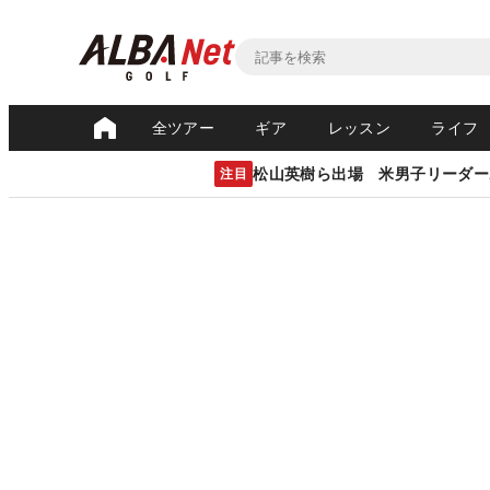
全ツアー
ギア
レッスン
ライフ
松山英樹ら出場 米男子リーダー
注目