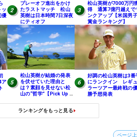
ら
プレーオフ進出をかけ
松山英樹が7000万円
トッ
たラストマッチ 松山
得 通算7億円越えで
2
3
初優
英樹は日本時間7日深夜
ンクアップ【米国男
にティオフ
賞金ランキング】
松山英樹が結婚の発表
初
好調の松山英樹は3番
を伏せていた理由と
4ア
にランクイン レギ
5
6
は？素顔を見せない松
ト
ラーツアー最終戦の
山の“哲学”【Pick Up 米
勝予想発表
国男子ツアー十大ニュ
ース】
ランキングをもっと見る
ページ