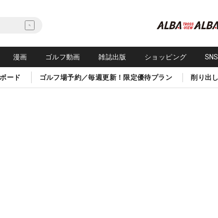
漫画
ゴルフ動画
雑誌出版
ショッピング
SN
ボード
ゴルフ場予約／毎週更新！限定優待プラン
削り出