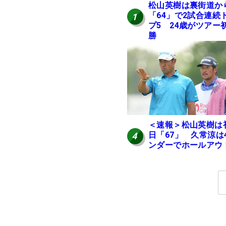
松山英樹は裏街道か
「64」で2試合連続
1
プ5 24歳がツアー
勝
＜速報＞松山英樹は
日「67」 久常涼は
4
ンダーでホールアウ