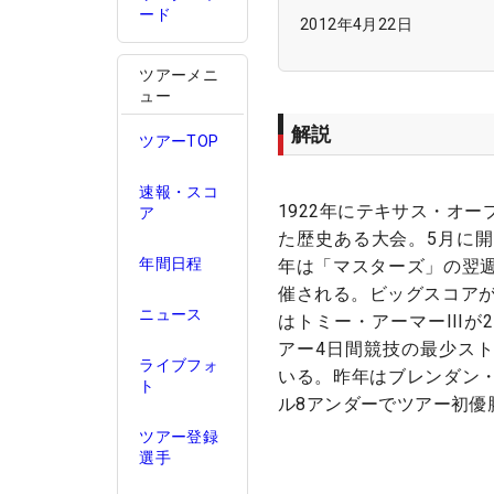
ード
2012年4月22日
ツアーメニ
ュー
解説
ツアーTOP
速報・スコ
1922年にテキサス・オ
ア
た歴史ある大会。5月に開
年間日程
年は「マスターズ」の翌
催される。ビッグスコアが
ニュース
はトミー・アーマーIIIが
アー4日間競技の最少ス
ライブフォ
いる。昨年はブレンダン
ト
ル8アンダーでツアー初優
ツアー登録
選手