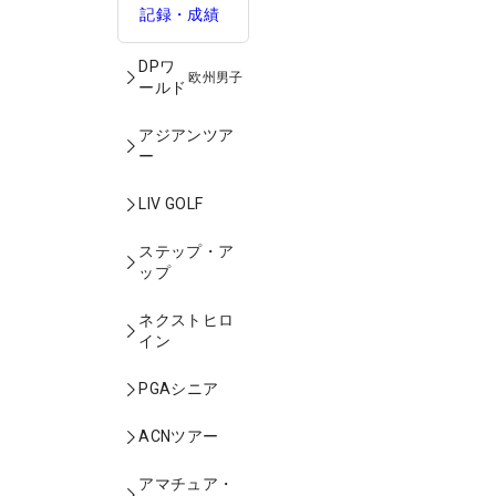
記録・成績
DPワ
欧州男子
ールド
アジアンツア
ー
LIV GOLF
ステップ・ア
ップ
ネクストヒロ
イン
PGAシニア
ACNツアー
アマチュア・