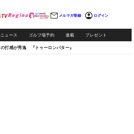
メルマガ登録
ログイン
Sニュース
ゴルフ場予約
連載
プレゼント
しの打感が秀逸 『トゥーロンパター』