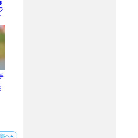
獲
ラ
子
手
ュ
優
上部へ