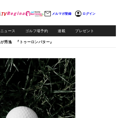
メルマガ登録
ログイン
Sニュース
ゴルフ場予約
連載
プレゼント
感が秀逸 『トゥーロンパター』