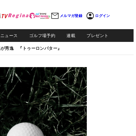
メルマガ登録
ログイン
Sニュース
ゴルフ場予約
連載
プレゼント
感が秀逸 『トゥーロンパター』