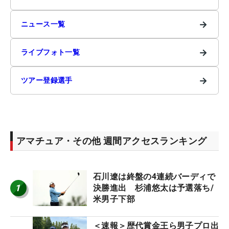
→
ニュース一覧
→
ライブフォト一覧
→
ツアー登録選手
アマチュア・その他 週間アクセスランキング
石川遼は終盤の4連続バーディで
1
決勝進出 杉浦悠太は予選落ち/
米男子下部
＜速報＞歴代賞金王ら男子プロ出