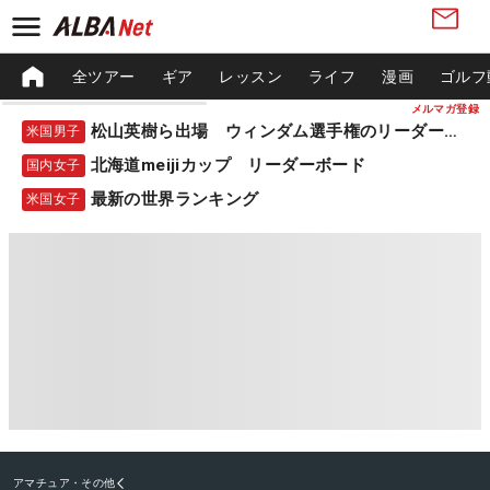
全ツアー
ギア
レッスン
ライフ
漫画
ゴルフ
メルマガ登録
松山英樹ら出場 ウィンダム選手権のリーダーボード
米国男子
北海道meijiカップ リーダーボード
国内女子
最新の世界ランキング
米国女子
アマチュア・その他