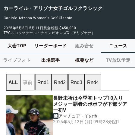
カーライル・アリゾナ女子ゴルフクラシック
Carlisle Arizona Women's Golf Classic
2025年5月8日-5月11日
賞金総額
$450,000
TPCスコッツデール・チャンピオンズC（アリゾナ州）
大会TOP
リーダーボード
組み合せ
ニュース
ライブフォト
出場選手
概要など
TV放送予定
ALL
事前
Rnd1
Rnd2
Rnd3
Rnd4
長野未祈は今季初トップ10入り
メジャー覇者のポポフが下部ツア
ー初V
アマチュア・その他
1
2025年5月12日 (月) 09時28分