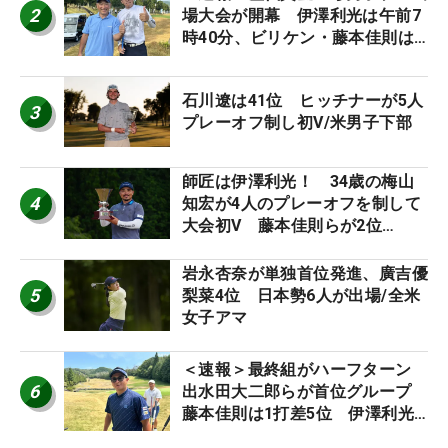
2
場大会が開幕 伊澤利光は午前7
時40分、ビリケン・藤本佳則は
午前9時30分にティオフ【MAIN
STAGE JOYX OPEN】
石川遼は41位 ヒッチナーが5人
3
プレーオフ制し初V/米男子下部
師匠は伊澤利光！ 34歳の梅山
4
知宏が4人のプレーオフを制して
大会初V 藤本佳則らが2位
【MAIN STAGE JOYX OPEN】
岩永杏奈が単独首位発進、廣吉優
5
梨菜4位 日本勢6人が出場/全米
女子アマ
＜速報＞最終組がハーフターン
6
出水田大二郎らが首位グループ
藤本佳則は1打差5位 伊澤利光
は52位タイ【MAIN STAGE