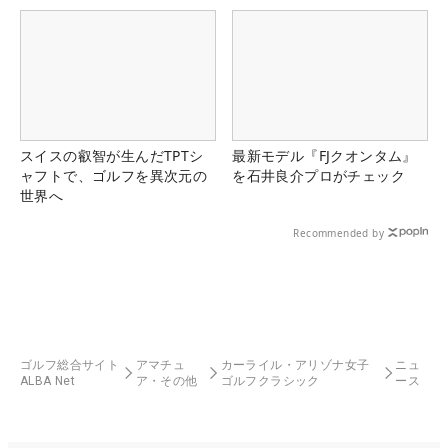
スイスの叡智が生んだTPTシ
最新モデル『FJクオンタム』
ャフトで、ゴルフを異次元の
を石井良介プロがチェック
世界へ
Recommended by
ゴルフ総合サイト
アマチュ
カーライル・アリゾナ女子
ニュ
ALBA Net
ア・その他
ゴルフクラシック
ース