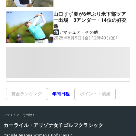
山口すず夏が6年ぶり米下部ツア
ー出場 3アンダー・14位の好発
進
アマチュア・その他
1
2025年5月9日 (金) 12時40分
賞金ランキング
年間日程
ポイント・成績
アマチュア・その他
カーライル・アリゾナ女子ゴルフクラシック
Carlisle Arizona Women's Golf Classic