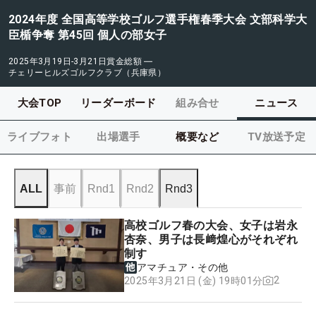
2024年度 全国高等学校ゴルフ選手権春季大会 文部科学大
臣楯争奪 第45回 個人の部女子
2025年3月19日-3月21日
賞金総額
―
チェリーヒルズゴルフクラブ（兵庫県）
大会TOP
リーダーボード
組み合せ
ニュース
ライブフォト
出場選手
概要など
TV放送予定
ALL
事前
Rnd1
Rnd2
Rnd3
高校ゴルフ春の大会、女子は岩永
杏奈、男子は長﨑煌心がそれぞれ
制す
アマチュア・その他
2
2025年3月21日 (金) 19時01分