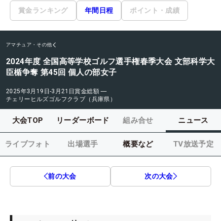
賞金ランキング
年間日程
ポイント・成績
アマチュア・その他
2024年度 全国高等学校ゴルフ選手権春季大会 文部科学大
臣楯争奪 第45回 個人の部女子
2025年3月19日-3月21日
賞金総額
―
チェリーヒルズゴルフクラブ（兵庫県）
大会TOP
リーダーボード
組み合せ
ニュース
ライブフォト
出場選手
概要など
TV放送予定
前の大会
次の大会