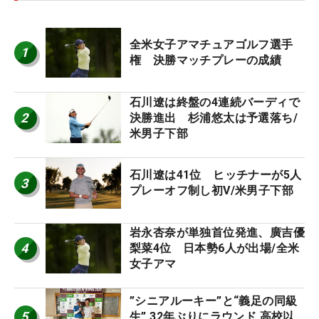
全米女子アマチュアゴルフ選手
1
権 決勝マッチプレーの成績
石川遼は終盤の4連続バーディで
2
決勝進出 杉浦悠太は予選落ち/
米男子下部
石川遼は41位 ヒッチナーが5人
3
プレーオフ制し初V/米男子下部
岩永杏奈が単独首位発進、廣吉優
4
梨菜4位 日本勢6人が出場/全米
女子アマ
”シニアルーキー”と“義足の同級
5
生” 32年ぶりにラウンド 高校以