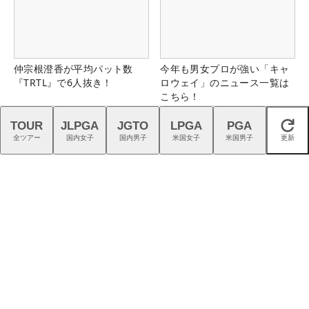
仲宗根澄香が平均パット数
今年も男女プロが強い「キャ
『TRTL』で6人抜き！
ロウェイ」のニュース一覧は
こちら！
TOUR
JLPGA
JGTO
LPGA
PGA
閉じる
全ツアー
国内女子
国内男子
米国女子
米国男子
更新
ゴルフの熱狂を、つくる仕
インター5分、都心から60分
事。｜スタッフ募集中
のフラットな美観コース。大
栄カントリー俱楽部（千葉
県）