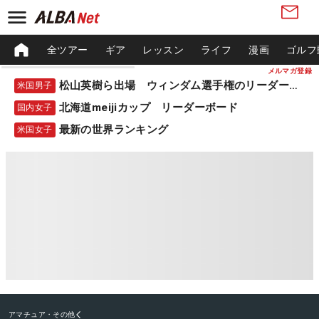
全ツアー
ギア
レッスン
ライフ
漫画
ゴルフ
メルマガ登録
松山英樹ら出場 ウィンダム選手権のリーダーボード
米国男子
北海道meijiカップ リーダーボード
国内女子
最新の世界ランキング
米国女子
アマチュア・その他