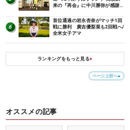
来の『再会』に中川勝弥が感謝
【MAIN STAGE JOYX OPEN】
首位通過の岩永杏奈がマッチ1回
6
戦に勝利 廣吉優梨菜も2回戦へ/
全米女子アマ
ランキングをもっと見る
ページ上部へ
オススメの記事