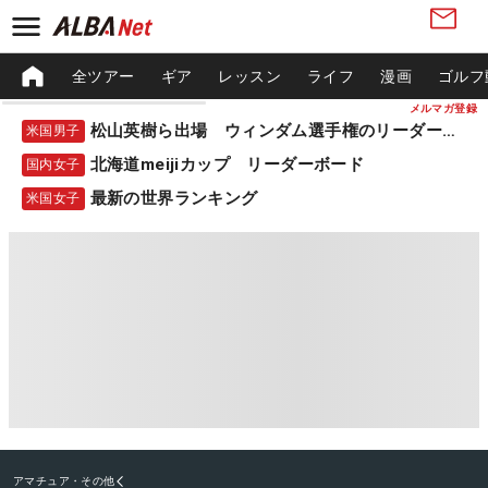
全ツアー
ギア
レッスン
ライフ
漫画
ゴルフ
メルマガ登録
松山英樹ら出場 ウィンダム選手権のリーダーボード
米国男子
北海道meijiカップ リーダーボード
国内女子
最新の世界ランキング
米国女子
アマチュア・その他