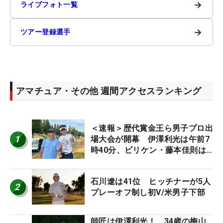
→
ライブフォト一覧
→
ツアー登録選手
アマチュア・その他 週間アクセスランキング
＜速報＞歴代賞金王ら男子プロ出
1
場大会が開幕 伊澤利光は午前7
時40分、ビリケン・藤本佳則は
午前9時30分にティオフ【MAIN
STAGE JOYX OPEN】
石川遼は41位 ヒッチナーが5人
2
プレーオフ制し初V/米男子下部
師匠は伊澤利光！ 34歳の梅山