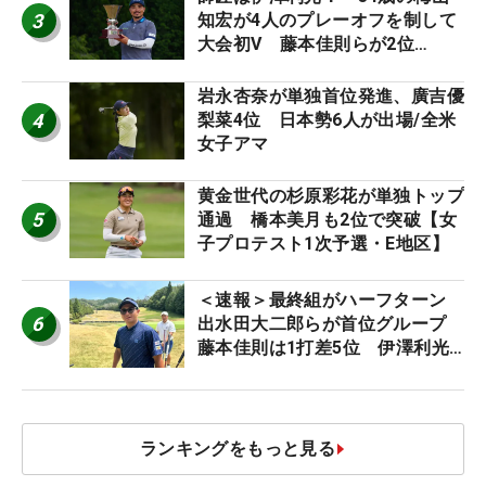
3
知宏が4人のプレーオフを制して
大会初V 藤本佳則らが2位
【MAIN STAGE JOYX OPEN】
岩永杏奈が単独首位発進、廣吉優
4
梨菜4位 日本勢6人が出場/全米
女子アマ
黄金世代の杉原彩花が単独トップ
5
通過 橋本美月も2位で突破【女
子プロテスト1次予選・E地区】
＜速報＞最終組がハーフターン
6
出水田大二郎らが首位グループ
藤本佳則は1打差5位 伊澤利光
は52位タイ【MAIN STAGE
JOYX OPEN】
ランキングをもっと見る