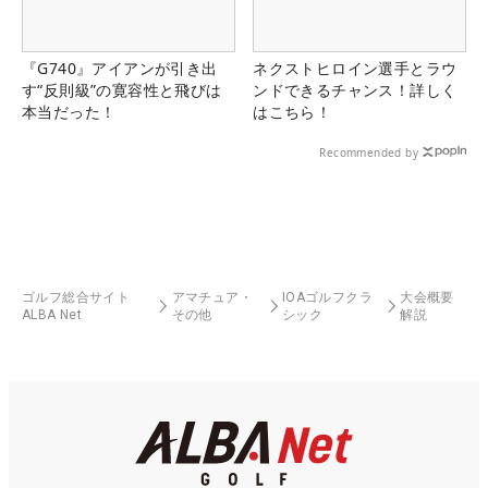
『G740』アイアンが引き出
ネクストヒロイン選手とラウ
す“反則級”の寛容性と飛びは
ンドできるチャンス！詳しく
本当だった！
はこちら！
Recommended by
ゴルフ総合サイト
アマチュア・
IOAゴルフクラ
大会概要
ALBA Net
その他
シック
解説