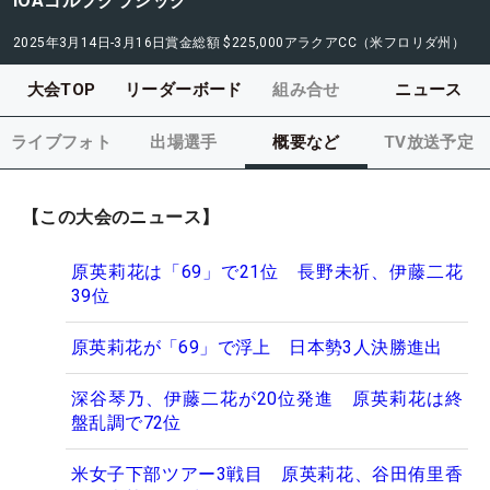
IOAゴルフクラシック
2025年3月14日-3月16日
賞金総額
$225,000
アラクアCC（米フロリダ州）
大会TOP
リーダーボード
組み合せ
ニュース
ライブフォト
出場選手
概要など
TV放送予定
【この大会のニュース】
原英莉花は「69」で21位 長野未祈、伊藤二花
39位
原英莉花が「69」で浮上 日本勢3人決勝進出
深谷琴乃、伊藤二花が20位発進 原英莉花は終
盤乱調で72位
米女子下部ツアー3戦目 原英莉花、谷田侑里香