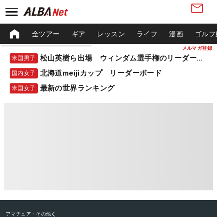
全ツアー
ギア
レッスン
ライフ
漫画
ゴルフ
メルマガ登録
松山英樹ら出場 ウィンダム選手権のリーダーボード
米国男子
北海道meijiカップ リーダーボード
国内女子
最新の世界ランキング
米国女子
アマチュア・その他