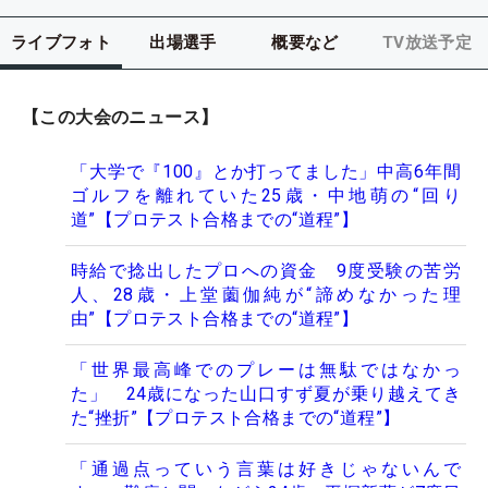
ライブフォト
出場選手
概要など
TV放送予定
【この大会のニュース】
「大学で『100』とか打ってました」中高6年間
ゴルフを離れていた25歳・中地萌の“回り
道”【プロテスト合格までの“道程”】
時給で捻出したプロへの資金 9度受験の苦労
人、28歳・上堂薗伽純が“諦めなかった理
由”【プロテスト合格までの“道程”】
「世界最高峰でのプレーは無駄ではなかっ
た」 24歳になった山口すず夏が乗り越えてき
た“挫折”【プロテスト合格までの“道程”】
「通過点っていう言葉は好きじゃないんで