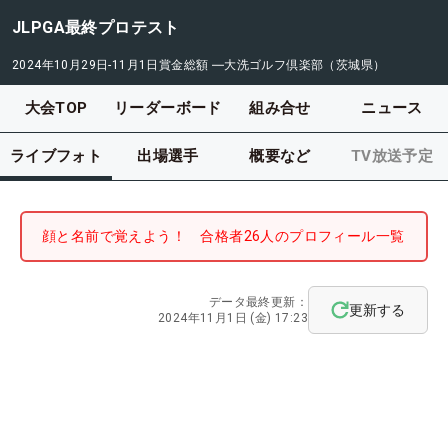
JLPGA最終プロテスト
2024年10月29日-11月1日
賞金総額
―
大洗ゴルフ倶楽部（茨城県）
大会TOP
リーダーボード
組み合せ
ニュース
ライブフォト
出場選手
概要など
TV放送予定
顔と名前で覚えよう！ 合格者26人のプロフィール一覧
データ最終更新：
更新する
2024年11月1日 (金) 17:23