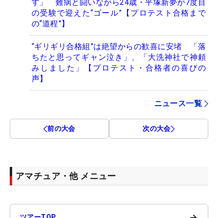
す」 難病と闘いながら24歳・平塚新夢が7度目
の受験で迎えた“ゴール”【プロテスト合格まで
の“道程”】
“ギリギリ合格組”は絶望からの歓喜に安堵 「落
ちたと思ってギャン泣き」、「大洗神社で神頼
みしました」【プロテスト・合格者の喜びの
声】
ニュース一覧
前の大会
次の大会
アマチュア・他 メニュー
→
ツアーTOP