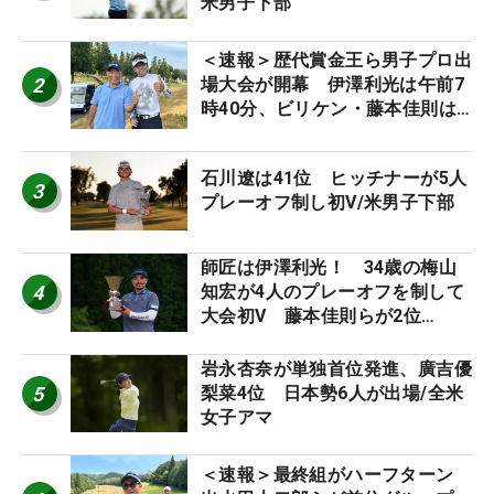
米男子下部
＜速報＞歴代賞金王ら男子プロ出
2
場大会が開幕 伊澤利光は午前7
時40分、ビリケン・藤本佳則は
午前9時30分にティオフ【MAIN
STAGE JOYX OPEN】
石川遼は41位 ヒッチナーが5人
3
プレーオフ制し初V/米男子下部
師匠は伊澤利光！ 34歳の梅山
4
知宏が4人のプレーオフを制して
大会初V 藤本佳則らが2位
【MAIN STAGE JOYX OPEN】
岩永杏奈が単独首位発進、廣吉優
5
梨菜4位 日本勢6人が出場/全米
女子アマ
＜速報＞最終組がハーフターン