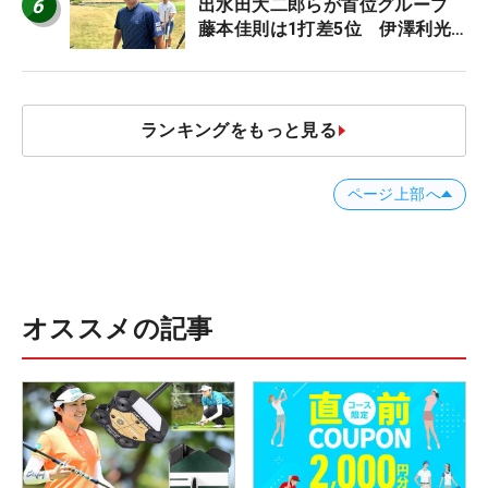
6
出水田大二郎らが首位グループ
藤本佳則は1打差5位 伊澤利光
は52位タイ【MAIN STAGE
JOYX OPEN】
ランキングをもっと見る
ページ上部へ
オススメの記事