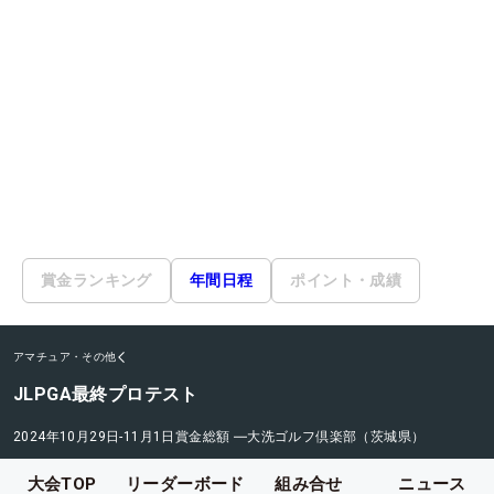
賞金ランキング
年間日程
ポイント・成績
アマチュア・その他
JLPGA最終プロテスト
2024年10月29日-11月1日
賞金総額
―
大洗ゴルフ倶楽部（茨城県）
大会TOP
リーダーボード
組み合せ
ニュース