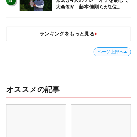
6
知宏が4人のプレーオフを制して
大会初V 藤本佳則らが2位
【MAIN STAGE JOYX OPEN】
ランキングをもっと見る
ページ上部へ
オススメの記事