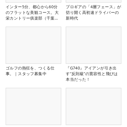
インター5分、都心から60分
プロギアの「4層フェース」が
のフラットな美観コース。大
切り開く高初速ドライバーの
栄カントリー俱楽部（千葉
新時代
県）
ゴルフの熱狂を、つくる仕
『G740』アイアンが引き出
事。｜スタッフ募集中
す“反則級”の寛容性と飛びは
本当だった！