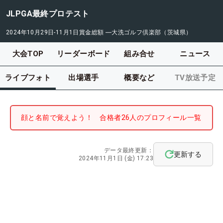
JLPGA最終プロテスト
2024年10月29日-11月1日
賞金総額
―
大洗ゴルフ倶楽部（茨城県）
大会TOP
リーダーボード
組み合せ
ニュース
ライブフォト
出場選手
概要など
TV放送予定
顔と名前で覚えよう！ 合格者26人のプロフィール一覧
データ最終更新：
更新する
2024年11月1日 (金) 17:23