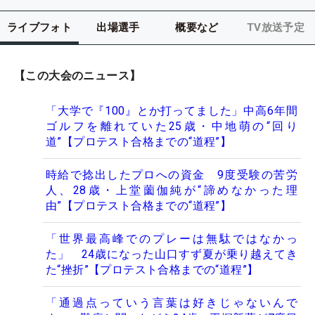
ライブフォト
出場選手
概要など
TV放送予定
【この大会のニュース】
「大学で『100』とか打ってました」中高6年間
ゴルフを離れていた25歳・中地萌の“回り
道”【プロテスト合格までの“道程”】
時給で捻出したプロへの資金 9度受験の苦労
人、28歳・上堂薗伽純が“諦めなかった理
由”【プロテスト合格までの“道程”】
「世界最高峰でのプレーは無駄ではなかっ
た」 24歳になった山口すず夏が乗り越えてき
た“挫折”【プロテスト合格までの“道程”】
「通過点っていう言葉は好きじゃないんで