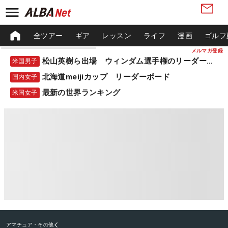
全ツアー
ギア
レッスン
ライフ
漫画
ゴルフ
メルマガ登録
松山英樹ら出場 ウィンダム選手権のリーダーボード
米国男子
北海道meijiカップ リーダーボード
国内女子
最新の世界ランキング
米国女子
アマチュア・その他