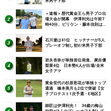
米男子下部
＜速報＞歴代賞金王ら男子プロ出
2
場大会が開幕 伊澤利光は午前7
時40分、ビリケン・藤本佳則は
午前9時30分にティオフ【MAIN
STAGE JOYX OPEN】
石川遼は41位 ヒッチナーが5人
3
プレーオフ制し初V/米男子下部
岩永杏奈が単独首位発進、廣吉優
4
梨菜4位 日本勢6人が出場/全米
女子アマ
黄金世代の杉原彩花が単独トップ
5
通過 橋本美月も2位で突破【女
子プロテスト1次予選・E地区】
師匠は伊澤利光！ 34歳の梅山