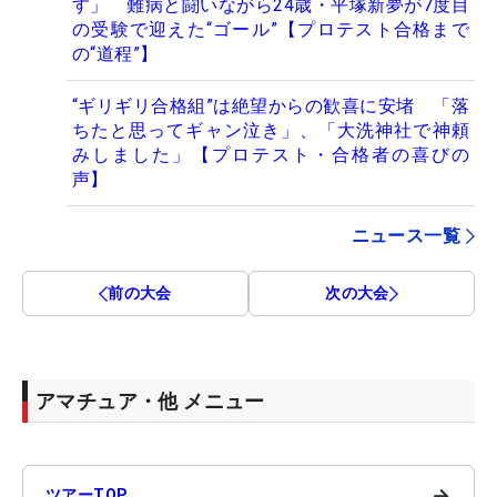
す」 難病と闘いながら24歳・平塚新夢が7度目
の受験で迎えた“ゴール”【プロテスト合格まで
の“道程”】
“ギリギリ合格組”は絶望からの歓喜に安堵 「落
ちたと思ってギャン泣き」、「大洗神社で神頼
みしました」【プロテスト・合格者の喜びの
声】
ニュース一覧
前の大会
次の大会
アマチュア・他 メニュー
→
ツアーTOP