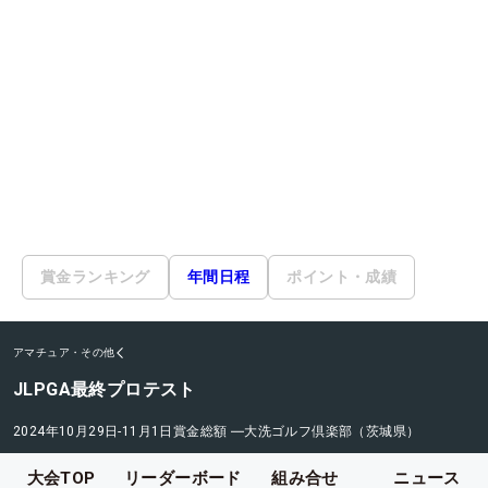
賞金ランキング
年間日程
ポイント・成績
アマチュア・その他
JLPGA最終プロテスト
2024年10月29日-11月1日
賞金総額
―
大洗ゴルフ倶楽部（茨城県）
大会TOP
リーダーボード
組み合せ
ニュース