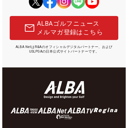
ALBAゴルフニュース
メルマガ登録はこちら
ALBA NetはR&Aのオフィシャルデジタルパートナー、および
USLPGAの日本公式サイトパートナーです。