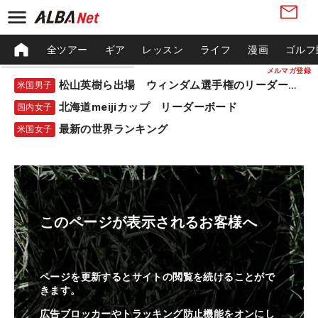
全ツアー
ギア
レッスン
ライフ
漫画
ゴルフ
メルマガ登録
松山英樹ら出場 ウィンダム選手権のリーダーボード
米国男子
北海道meijiカップ リーダーボード
国内女子
最新の世界ランキング
米国女子
このページが表示されるお客様へ
ページを更新するとサイトの閲覧を続けることがで
きます。
広告ブロッカーやトラッキング防止機能をオンにし