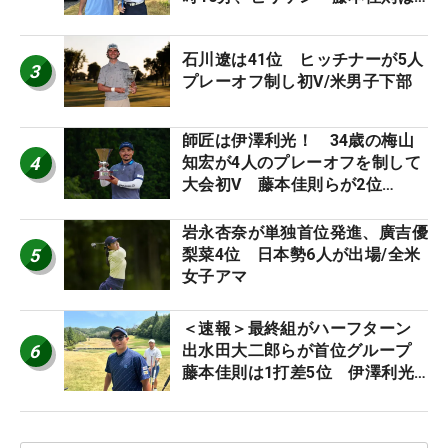
午前9時30分にティオフ【MAIN
STAGE JOYX OPEN】
石川遼は41位 ヒッチナーが5人
3
プレーオフ制し初V/米男子下部
師匠は伊澤利光！ 34歳の梅山
4
知宏が4人のプレーオフを制して
大会初V 藤本佳則らが2位
【MAIN STAGE JOYX OPEN】
岩永杏奈が単独首位発進、廣吉優
5
梨菜4位 日本勢6人が出場/全米
女子アマ
＜速報＞最終組がハーフターン
6
出水田大二郎らが首位グループ
藤本佳則は1打差5位 伊澤利光
は52位タイ【MAIN STAGE
JOYX OPEN】