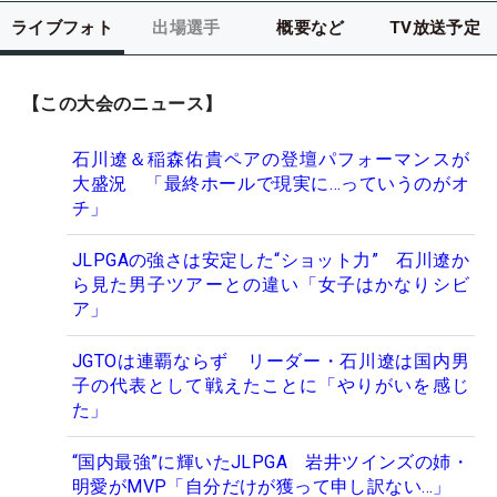
ライブフォト
出場選手
概要など
TV放送予定
【この大会のニュース】
石川遼＆稲森佑貴ペアの登壇パフォーマンスが
大盛況 「最終ホールで現実に…っていうのがオ
チ」
JLPGAの強さは安定した“ショット力” 石川遼か
ら見た男子ツアーとの違い「女子はかなりシビ
ア」
JGTOは連覇ならず リーダー・石川遼は国内男
子の代表として戦えたことに「やりがいを感じ
た」
“国内最強”に輝いたJLPGA 岩井ツインズの姉・
明愛がMVP「自分だけが獲って申し訳ない…」