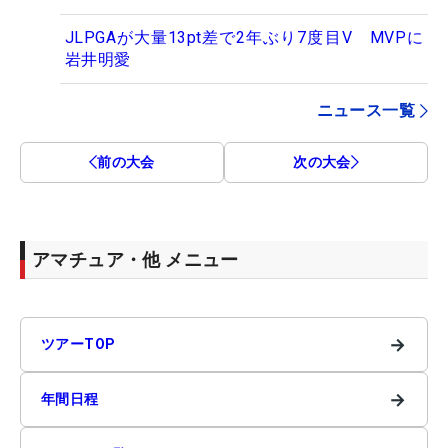
JLPGAが大量13pt差で2年ぶり7度目V MVPに
岩井明愛
ニュース一覧
前の大会
次の大会
アマチュア・他 メニュー
→
ツアーTOP
→
年間日程