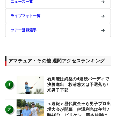
→
ニュース一覧
→
ライブフォト一覧
→
ツアー登録選手
アマチュア・その他 週間アクセスランキング
石川遼は終盤の4連続バーディで
1
決勝進出 杉浦悠太は予選落ち/
米男子下部
＜速報＞歴代賞金王ら男子プロ出
2
場大会が開幕 伊澤利光は午前7
時40分、ビリケン・藤本佳則は