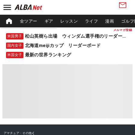
全ツアー
ギア
レッスン
ライフ
漫画
ゴルフ
メルマガ登録
松山英樹ら出場 ウィンダム選手権のリーダーボード
米国男子
北海道meijiカップ リーダーボード
国内女子
最新の世界ランキング
米国女子
アマチュア・その他