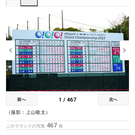
1
/
467
前へ
次へ
（撮影：上山敬太）
467
このラウンドの写真
枚