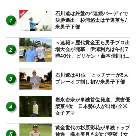
石川遼は終盤の4連続バーディで
1
決勝進出 杉浦悠太は予選落ち/
米男子下部
＜速報＞歴代賞金王ら男子プロ出
2
場大会が開幕 伊澤利光は午前7
時40分、ビリケン・藤本佳則は
午前9時30分にティオフ【MAIN
STAGE JOYX OPEN】
石川遼は41位 ヒッチナーが5人
3
プレーオフ制し初V/米男子下部
岩永杏奈が単独首位発進、廣吉優
4
梨菜4位 日本勢6人が出場/全米
女子アマ
黄金世代の杉原彩花が単独トップ
5
通過 橋本美月も2位で突破【女