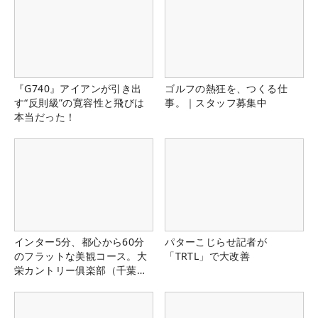
『G740』アイアンが引き出
ゴルフの熱狂を、つくる仕
す“反則級”の寛容性と飛びは
事。｜スタッフ募集中
本当だった！
インター5分、都心から60分
パターこじらせ記者が
のフラットな美観コース。大
「TRTL」で大改善
栄カントリー俱楽部（千葉
県）