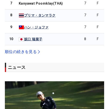
7
7
F
Kanyawat Poomklay(THA)
8
7
F
プリマ・タンマラク
9
7
F
ハン・ジョファ
10
8
F
坂口 瑞菜子
順位の続きを見る
ニュース