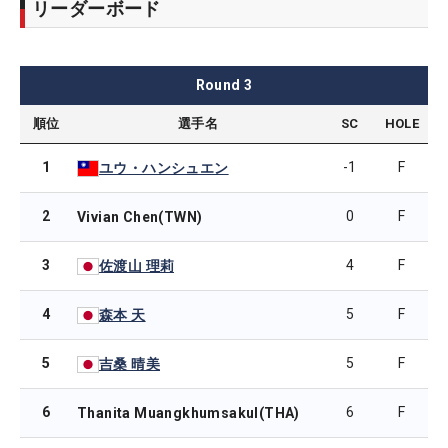
リーダーボード
Round
3
順位
選手名
SC
HOLE
1
-1
F
ユウ・ハンシュエン
2
0
F
Vivian Chen(TWN)
3
4
F
佐渡山 理莉
4
5
F
森本 天
5
5
F
吉桑 晴美
6
6
F
Thanita Muangkhumsakul(THA)