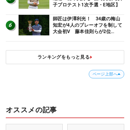
子プロテスト1次予選・E地区】
師匠は伊澤利光！ 34歳の梅山
6
知宏が4人のプレーオフを制して
大会初V 藤本佳則らが2位
【MAIN STAGE JOYX OPEN】
ランキングをもっと見る
ページ上部へ
オススメの記事