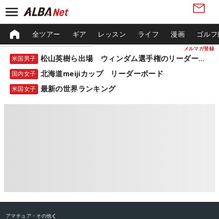
全ツアー
ギア
レッスン
ライフ
漫画
ゴルフ
メルマガ登録
松山英樹ら出場 ウィンダム選手権のリーダーボード
米国男子
北海道meijiカップ リーダーボード
国内女子
最新の世界ランキング
米国女子
アマチュア・その他