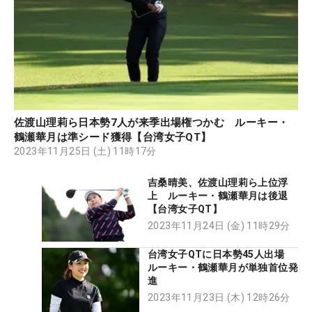
佐渡山理莉ら日本勢7人が来季出場権つかむ ルーキー・
鶴瀬華月は準シード獲得【台湾女子QT】
2023年11月25日 (土) 11時17分
吉桑晴美、佐渡山理莉ら上位浮
上 ルーキー・鶴瀬華月は後退
【台湾女子QT】
2023年11月24日 (金) 11時29分
台湾女子QTに日本勢45人出場
ルーキー・鶴瀬華月が単独首位発
進
2023年11月23日 (木) 12時26分