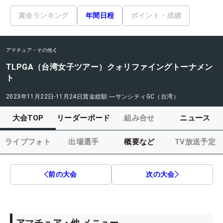
賞金ランキング
年間日程
ポイント・成績
アマチュア・その他
TLPGA（台湾女子ツアー）クォリファイングトーナメン
ト
2023年11月22日-11月24日
賞金総額
―
サンシティGC（台湾）
大会TOP
リーダーボード
組み合せ
ニュース
ライブフォト
出場選手
概要など
TV放送予定
前の大会
次の大会
アマチュア・他 メニュー