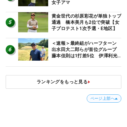
女子アマ
黄金世代の杉原彩花が単独トップ
5
通過 橋本美月も2位で突破【女
子プロテスト1次予選・E地区】
＜速報＞最終組がハーフターン
6
出水田大二郎らが首位グループ
藤本佳則は1打差5位 伊澤利光
は52位タイ【MAIN STAGE
JOYX OPEN】
ランキングをもっと見る
ページ上部へ