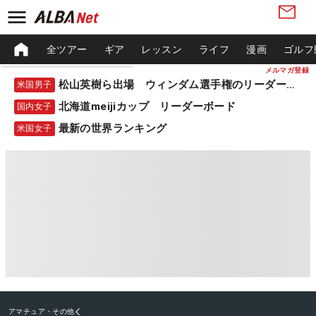
全ツアー
ギア
レッスン
ライフ
漫画
ゴルフ
メルマガ登録
松山英樹ら出場 ウィンダム選手権のリーダーボード
米国男子
北海道meijiカップ リーダーボード
国内女子
最新の世界ランキング
米国女子
アマチュア・その他