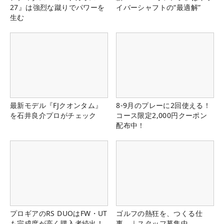
27』は強烈な蹴りでパワーを
イバーシャフトの“最適解”
生む
最新モデル『FJクオンタム』
8-9月のプレーに2回使える！
を石井良介プロがチェック
コース限定2,000円クーポン
配布中！
プロギアのRS DUOはFW・UT
ゴルフの熱狂を、つくる仕
も完成度が高く購入者続出！
事。｜スタッフ募集中