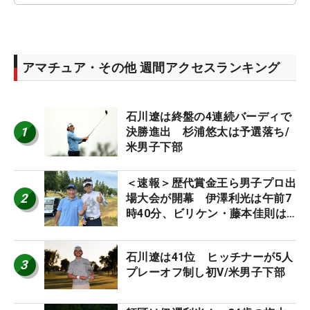
アマチュア・その他 週間アクセスランキング
石川遼は終盤の4連続バーディで
1
決勝進出 杉浦悠太は予選落ち/
米男子下部
＜速報＞歴代賞金王ら男子プロ出
2
場大会が開幕 伊澤利光は午前7
時40分、ビリケン・藤本佳則は
午前9時30分にティオフ【MAIN
STAGE JOYX OPEN】
石川遼は41位 ヒッチナーが5人
3
プレーオフ制し初V/米男子下部