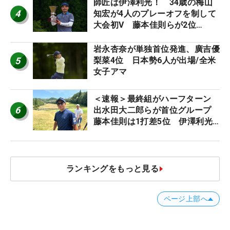
師匠は伊澤利光！ 34歳の梅山
4
知宏が4人のプレーオフを制して
大会初V 藤本佳則らが2位
【MAIN STAGE JOYX OPEN】
岩永杏奈が単独首位発進、廣吉優
5
梨菜4位 日本勢6人が出場/全米
女子アマ
＜速報＞最終組がハーフターン
6
出水田大二郎らが首位グループ
藤本佳則は1打差5位 伊澤利光
は52位タイ【MAIN STAGE
JOYX OPEN】
ランキングをもっと見る
ページ上部へ