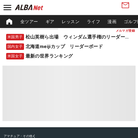
全ツアー
ギア
レッスン
ライフ
漫画
ゴルフ
メルマガ登録
松山英樹ら出場 ウィンダム選手権のリーダーボード
米国男子
北海道meijiカップ リーダーボード
国内女子
最新の世界ランキング
米国女子
アマチュア・その他