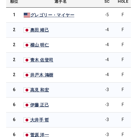
順位
選手名
SC
HOLE
1
-5
F
グレゴリー・マイヤー
2
-4
F
奥田 靖己
2
-4
F
横山 明仁
2
-4
F
青木 佐登司
2
-4
F
井戸木 鴻樹
6
-3
F
高見 和宏
6
-3
F
伊藤 正己
6
-3
F
大井手 哲
6
-3
F
菅原 洋一