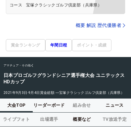
コース
宝塚クラシックゴルフ倶楽部（兵庫県）
概要 解説 歴代優勝者
賞金ランキング
年間日程
ポイント・成績
アマチュア・その他
日本プロゴルフグランドシニア選手権大会 ユニテックス
HDカップ
2021年9月3日-9月4日
賞金総額
―
宝塚クラシックゴルフ倶楽部（兵庫県）
大会TOP
リーダーボード
組み合せ
ニュース
ライブフォト
出場選手
概要など
TV放送予定