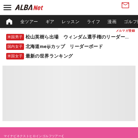
全ツアー
ギア
レッスン
ライフ
漫画
ゴルフ
メルマガ登録
松山英樹ら出場 ウィンダム選手権のリーダーボード
米国男子
北海道meijiカップ リーダーボード
国内女子
最新の世界ランキング
米国女子
マイナビネクストヒロインゴルフツアー