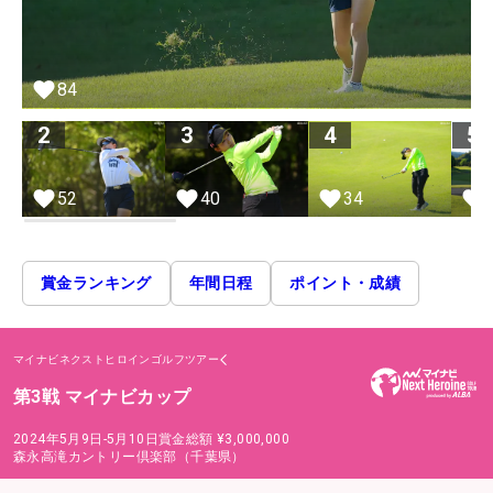
84
2
3
4
5
52
40
34
賞金ランキング
年間日程
ポイント・成績
マイナビネクストヒロインゴルフツアー
第3戦 マイナビカップ
2024年5月9日-5月10日
賞金総額
¥3,000,000
森永高滝カントリー倶楽部（千葉県）