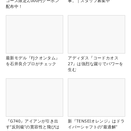
コース限定2,000円クーポン
事。｜スタッフ募集中
配布中！
最新モデル『FJクオンタム』
アディダス『コードカオス
を石井良介プロがチェック
27』は強烈な蹴りでパワーを
生む
『G740』アイアンが引き出
新『TENSEIオレンジ』はドラ
す“反則級”の寛容性と飛びは
イバーシャフトの“最適解”