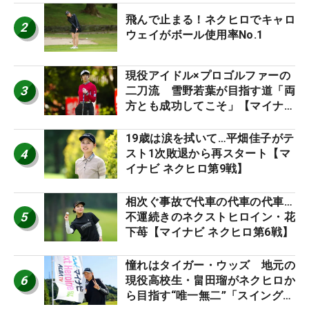
飛んで止まる！ネクヒロでキャロ
2
ウェイがボール使用率No.1
現役アイドル×プロゴルファーの
3
二刀流 雪野若葉が目指す道「両
方とも成功してこそ」【マイナビ
ネクストヒロインツアー】
19歳は涙を拭いて…平畑佳子がテ
4
スト1次敗退から再スタート【マ
イナビ ネクヒロ第9戦】
相次ぐ事故で代車の代車の代車…
5
不運続きのネクストヒロイン・花
下苺【マイナビ ネクヒロ第6戦】
憧れはタイガー・ウッズ 地元の
6
現役高校生・畠田瑠がネクヒロか
ら目指す“唯一無二”「スイングは