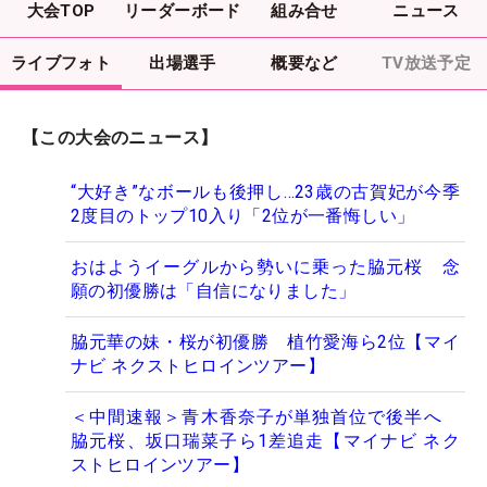
大会TOP
リーダーボード
組み合せ
ニュース
ライブフォト
出場選手
概要など
TV放送予定
【この大会のニュース】
“大好き”なボールも後押し…23歳の古賀妃が今季
2度目のトップ10入り「2位が一番悔しい」
おはようイーグルから勢いに乗った脇元桜 念
願の初優勝は「自信になりました」
脇元華の妹・桜が初優勝 植竹愛海ら2位【マイ
ナビ ネクストヒロインツアー】
＜中間速報＞青木香奈子が単独首位で後半へ
脇元桜、坂口瑞菜子ら1差追走【マイナビ ネク
ストヒロインツアー】