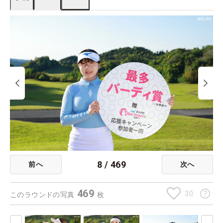
8
/
469
前へ
次へ
469
30
このラウンドの写真
枚