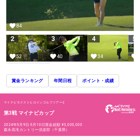
84
2
3
4
5
52
40
34
賞金ランキング
年間日程
ポイント・成績
マイナビネクストヒロインゴルフツアー
第3戦 マイナビカップ
2024年5月9日-5月10日
賞金総額
¥3,000,000
森永高滝カントリー倶楽部（千葉県）