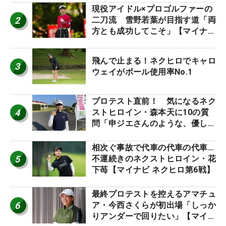
現役アイドル×プロゴルファーの
2
二刀流 雪野若葉が目指す道「両
方とも成功してこそ」【マイナビ
ネクストヒロインツアー】
飛んで止まる！ネクヒロでキャロ
3
ウェイがボール使用率No.1
プロテスト直前！ 気になるネク
4
ストヒロイン・森本天に10の質
問「申ジエさんのような、優しく
て、人柄がよくて、そういうプロ
になりたいです」
相次ぐ事故で代車の代車の代車…
5
不運続きのネクストヒロイン・花
下苺【マイナビ ネクヒロ第6戦】
最終プロテストを控えるアマチュ
6
ア・今西さくらが初出場「しっか
りアンダーで回りたい」【マイナ