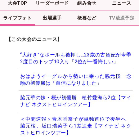
大会TOP
リーダーボード
組み合せ
ニュース
ライブフォト
出場選手
概要など
TV放送予定
【この大会のニュース】
“大好き”なボールも後押し…23歳の古賀妃が今季
2度目のトップ10入り「2位が一番悔しい」
おはようイーグルから勢いに乗った脇元桜 念
願の初優勝は「自信になりました」
脇元華の妹・桜が初優勝 植竹愛海ら2位【マイ
ナビ ネクストヒロインツアー】
＜中間速報＞青木香奈子が単独首位で後半へ
脇元桜、坂口瑞菜子ら1差追走【マイナビ ネク
ストヒロインツアー】