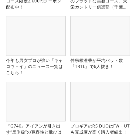
コース限定2,000円クーポン
のフラットな美観コース。大
配布中！
栄カントリー俱楽部（千葉
県）
今年も男女プロが強い「キャ
仲宗根澄香が平均パット数
ロウェイ」のニュース一覧は
『TRTL』で6人抜き！
こちら！
『G740』アイアンが引き出
プロギアのRS DUOはFW・UT
す“反則級”の寛容性と飛びは
も完成度が高く購入者続出！