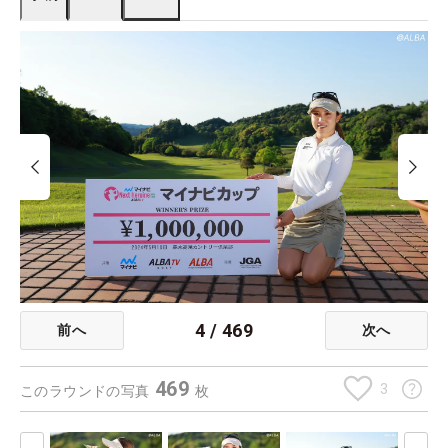
4
/
469
前へ
次へ
469
3
このラウンドの写真
枚