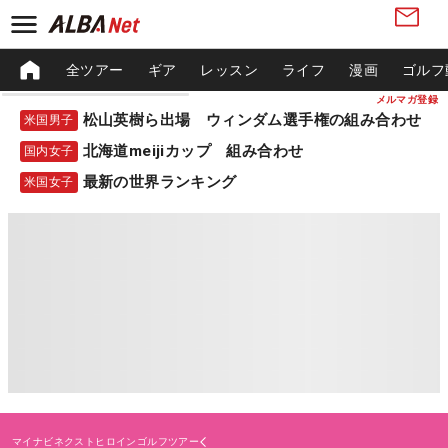
全ツアー
ギア
レッスン
ライフ
漫画
ゴルフ
メルマガ登録
松山英樹ら出場 ウィンダム選手権の組み合わせ
米国男子
北海道meijiカップ 組み合わせ
国内女子
最新の世界ランキング
米国女子
マイナビネクストヒロインゴルフツアー