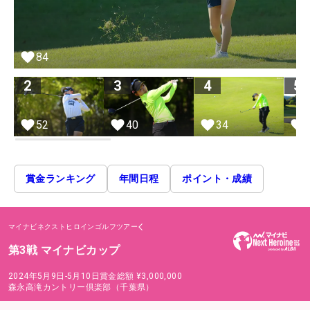
84
2
3
4
5
52
40
34
賞金ランキング
年間日程
ポイント・成績
マイナビネクストヒロインゴルフツアー
第3戦 マイナビカップ
2024年5月9日-5月10日
賞金総額
¥3,000,000
森永高滝カントリー倶楽部（千葉県）