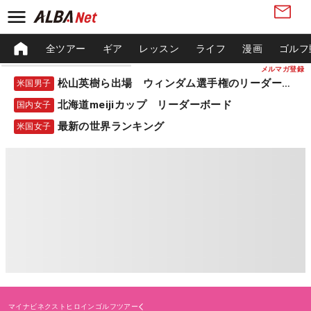
全ツアー
ギア
レッスン
ライフ
漫画
ゴルフ
メルマガ登録
松山英樹ら出場 ウィンダム選手権のリーダーボード
米国男子
北海道meijiカップ リーダーボード
国内女子
最新の世界ランキング
米国女子
マイナビネクストヒロインゴルフツアー