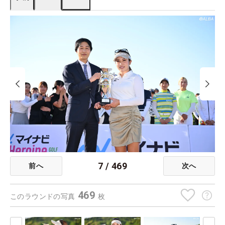
7
/
469
前へ
次へ
469
このラウンドの写真
枚