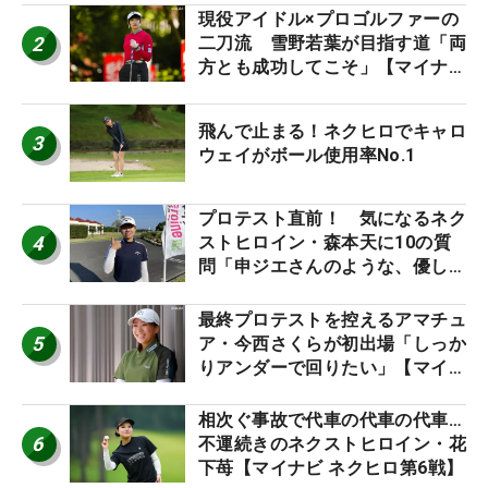
現役アイドル×プロゴルファーの
2
二刀流 雪野若葉が目指す道「両
方とも成功してこそ」【マイナビ
ネクストヒロインツアー】
飛んで止まる！ネクヒロでキャロ
3
ウェイがボール使用率No.1
プロテスト直前！ 気になるネク
4
ストヒロイン・森本天に10の質
問「申ジエさんのような、優しく
て、人柄がよくて、そういうプロ
になりたいです」
最終プロテストを控えるアマチュ
5
ア・今西さくらが初出場「しっか
りアンダーで回りたい」【マイナ
ビ ネクストヒロインツアー】
相次ぐ事故で代車の代車の代車…
6
不運続きのネクストヒロイン・花
下苺【マイナビ ネクヒロ第6戦】