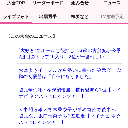
大会TOP
リーダーボード
組み合せ
ニュース
ライブフォト
出場選手
概要など
TV放送予定
【この大会のニュース】
“大好き”なボールも後押し…23歳の古賀妃が今季
2度目のトップ10入り「2位が一番悔しい」
おはようイーグルから勢いに乗った脇元桜 念
願の初優勝は「自信になりました」
脇元華の妹・桜が初優勝 植竹愛海ら2位【マイ
ナビ ネクストヒロインツアー】
＜中間速報＞青木香奈子が単独首位で後半へ
脇元桜、坂口瑞菜子ら1差追走【マイナビ ネク
ストヒロインツアー】