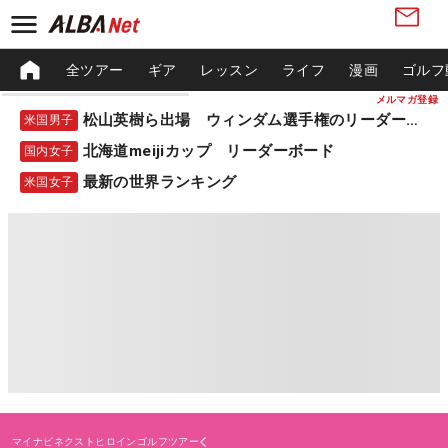
全ツアー
ギア
レッスン
ライフ
漫画
ゴルフ
メルマガ登録
松山英樹ら出場 ウィンダム選手権のリーダーボード
米国男子
北海道meijiカップ リーダーボード
国内女子
最新の世界ランキング
米国女子
マイナビネクストヒロインゴルフツアー