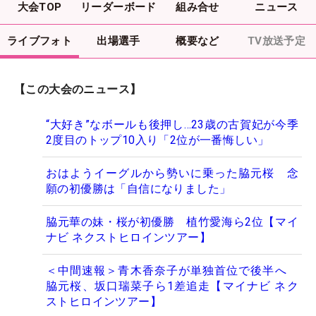
大会TOP
リーダーボード
組み合せ
ニュース
ライブフォト
出場選手
概要など
TV放送予定
【この大会のニュース】
“大好き”なボールも後押し…23歳の古賀妃が今季
2度目のトップ10入り「2位が一番悔しい」
おはようイーグルから勢いに乗った脇元桜 念
願の初優勝は「自信になりました」
脇元華の妹・桜が初優勝 植竹愛海ら2位【マイ
ナビ ネクストヒロインツアー】
＜中間速報＞青木香奈子が単独首位で後半へ
脇元桜、坂口瑞菜子ら1差追走【マイナビ ネク
ストヒロインツアー】