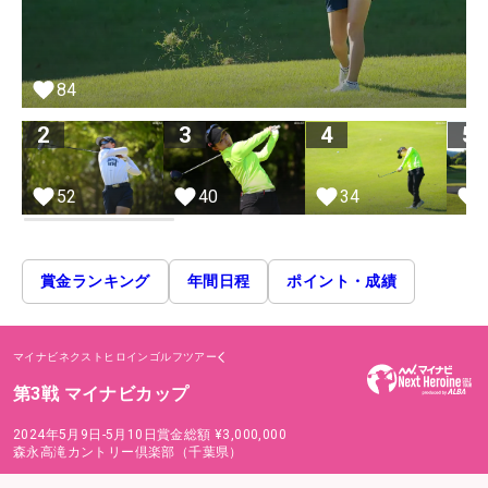
84
2
3
4
5
52
40
34
賞金ランキング
年間日程
ポイント・成績
マイナビネクストヒロインゴルフツアー
第3戦 マイナビカップ
2024年5月9日-5月10日
賞金総額
¥3,000,000
森永高滝カントリー倶楽部（千葉県）