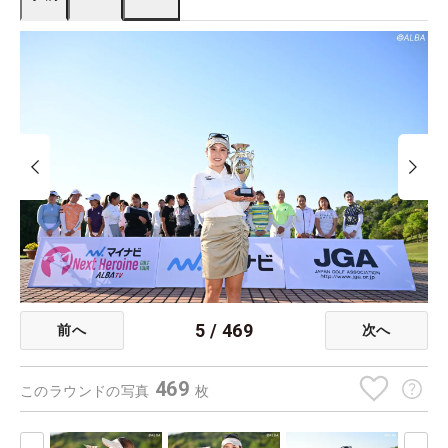
5
/
469
前へ
次へ
469
このラウンドの写真
枚