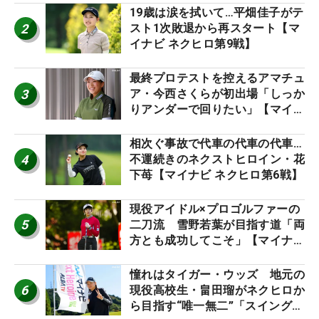
19歳は涙を拭いて…平畑佳子がテ
2
スト1次敗退から再スタート【マ
イナビ ネクヒロ第9戦】
最終プロテストを控えるアマチュ
3
ア・今西さくらが初出場「しっか
りアンダーで回りたい」【マイナ
ビ ネクストヒロインツアー】
相次ぐ事故で代車の代車の代車…
4
不運続きのネクストヒロイン・花
下苺【マイナビ ネクヒロ第6戦】
現役アイドル×プロゴルファーの
5
二刀流 雪野若葉が目指す道「両
方とも成功してこそ」【マイナビ
ネクストヒロインツアー】
憧れはタイガー・ウッズ 地元の
6
現役高校生・畠田瑠がネクヒロか
ら目指す“唯一無二”「スイングは