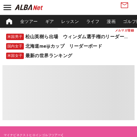
全ツアー
ギア
レッスン
ライフ
漫画
ゴルフ
メルマガ登録
松山英樹ら出場 ウィンダム選手権のリーダーボード
米国男子
北海道meijiカップ リーダーボード
国内女子
最新の世界ランキング
米国女子
マイナビネクストヒロインゴルフツアー