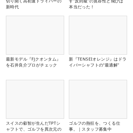
切り開く高初速ドライバーの
す“反則級”の寛容性と飛びは
新時代
本当だった！
最新モデル『FJクオンタム』
新『TENSEIオレンジ』はドラ
を石井良介プロがチェック
イバーシャフトの“最適解”
スイスの叡智が生んだTPTシ
ゴルフの熱狂を、つくる仕
ャフトで、ゴルフを異次元の
事。｜スタッフ募集中