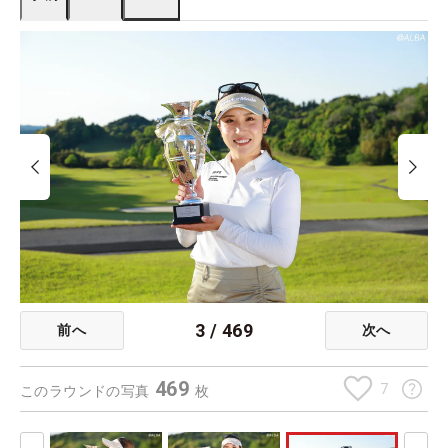
3
/
469
前へ
次へ
469
7
このラウンドの写真
枚