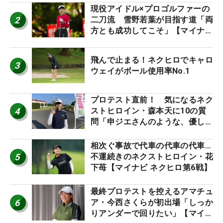
現役アイドル×プロゴルファーの
2
二刀流 雪野若葉が目指す道「両
方とも成功してこそ」【マイナビ
ネクストヒロインツアー】
飛んで止まる！ネクヒロでキャロ
3
ウェイがボール使用率No.1
プロテスト直前！ 気になるネク
4
ストヒロイン・森本天に10の質
問「申ジエさんのような、優しく
て、人柄がよくて、そういうプロ
になりたいです」
相次ぐ事故で代車の代車の代車…
5
不運続きのネクストヒロイン・花
下苺【マイナビ ネクヒロ第6戦】
最終プロテストを控えるアマチュ
6
ア・今西さくらが初出場「しっか
りアンダーで回りたい」【マイナ