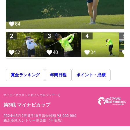
84
2
3
4
5
52
40
34
賞金ランキング
年間日程
ポイント・成績
マイナビネクストヒロインゴルフツアー
第3戦 マイナビカップ
2024年5月9日-5月10日
賞金総額
¥3,000,000
森永高滝カントリー倶楽部（千葉県）