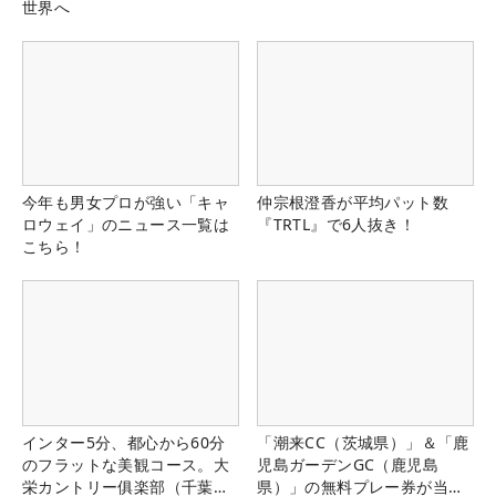
世界へ
今年も男女プロが強い「キャ
仲宗根澄香が平均パット数
ロウェイ」のニュース一覧は
『TRTL』で6人抜き！
こちら！
インター5分、都心から60分
「潮来CC（茨城県）」＆「鹿
のフラットな美観コース。大
児島ガーデンGC（鹿児島
栄カントリー俱楽部（千葉
県）」の無料プレー券が当た