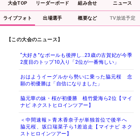
大会TOP
リーダーボード
組み合せ
ニュース
ライブフォト
出場選手
概要など
TV放送予定
【この大会のニュース】
“大好き”なボールも後押し…23歳の古賀妃が今季
2度目のトップ10入り「2位が一番悔しい」
おはようイーグルから勢いに乗った脇元桜 念
願の初優勝は「自信になりました」
脇元華の妹・桜が初優勝 植竹愛海ら2位【マイ
ナビ ネクストヒロインツアー】
＜中間速報＞青木香奈子が単独首位で後半へ
脇元桜、坂口瑞菜子ら1差追走【マイナビ ネク
ストヒロインツアー】