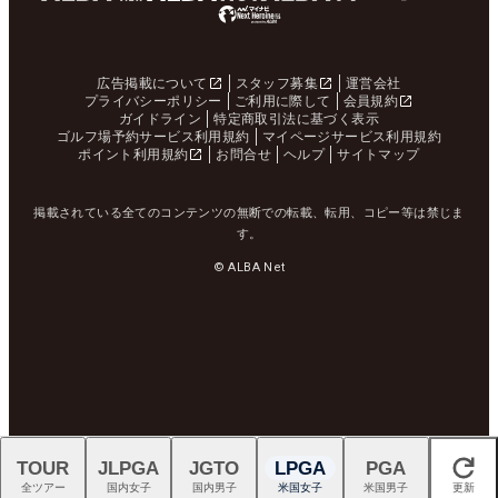
広告掲載について
スタッフ募集
運営会社
プライバシーポリシー
ご利用に際して
会員規約
ガイドライン
特定商取引法に基づく表示
ゴルフ場予約サービス利用規約
マイページサービス利用規約
ポイント利用規約
お問合せ
ヘルプ
サイトマップ
掲載されている全てのコンテンツの無断での転載、転用、コピー等は禁じま
す。
© ALBA Net
TOUR
JLPGA
JGTO
LPGA
PGA
閉じる
全ツアー
国内女子
国内男子
米国女子
米国男子
更新