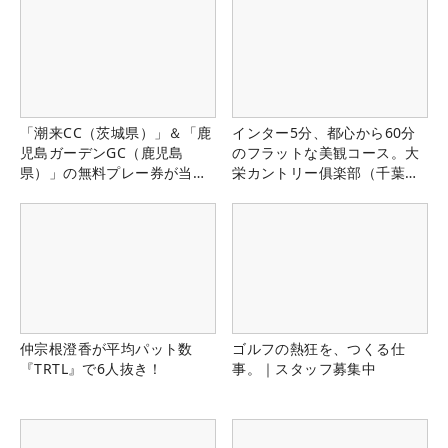
「潮来CC（茨城県）」＆「鹿
インター5分、都心から60分
児島ガーデンGC（鹿児島
のフラットな美観コース。大
県）」の無料プレー券が当た
栄カントリー俱楽部（千葉
る！！
県）
仲宗根澄香が平均パット数
ゴルフの熱狂を、つくる仕
『TRTL』で6人抜き！
事。｜スタッフ募集中