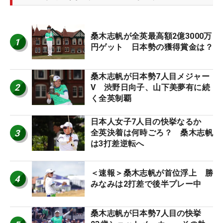
桑木志帆が全英最高額2億3000万
1
円ゲット 日本勢の獲得賞金は？
桑木志帆が日本勢7人目メジャー
2
V 渋野日向子、山下美夢有に続
く全英制覇
日本人女子7人目の快挙なるか
3
全英決着は何時ごろ？ 桑木志帆
は3打差逆転へ
＜速報＞桑木志帆が首位浮上 勝
4
みなみは2打差で後半プレー中
桑木志帆が日本勢7人目の快挙