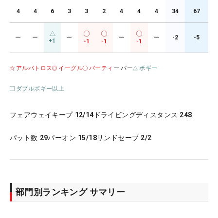
4
4
6
3
3
2
4
4
4
34
67
ー
ー
ー
ー
ー
-2
-5
+1
-1
-1
-1
アルバトロス
イーグル
バーティ
ー パー
ボギー
ダブルボギー以上
フェアウェイキープ
12/14
ドライビングディスタンス
248
パット数
29
パーオン
15/18
サンドセーブ
2/2
部門別ランキング サマリー