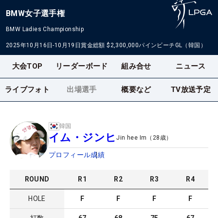
BMW女子選手権
BMW Ladies Championship
2025年10月16日-10月19日
賞金総額
$2,300,000
パインビーチGL（韓国）
大会TOP
リーダーボード
組み合せ
ニュース
ライブフォト
出場選手
概要など
TV放送予定
韓国
イム・ジンヒ
Jin hee Im
（
28
歳）
プロフィール
成績
ROUND
R
1
R
2
R
3
R
4
HOLE
F
F
F
F