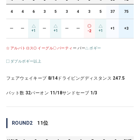
4
4
6
3
5
3
4
3
5
37
75
ー
ー
ー
ー
ー
+1
+3
+1
+1
+1
-2
アルバトロス
イーグル
バーティ
ー パー
ボギー
ダブルボギー以上
フェアウェイキープ
8/14
ドライビングディスタンス
247.5
パット数
32
パーオン
11/18
サンドセーブ
1/3
ROUND
2
11
位