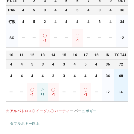
HOLE
1
2
3
4
5
6
7
8
9
OUT
PAR
4
5
3
4
4
5
4
3
4
36
打数
4
5
2
4
4
4
4
3
4
34
SC
ー
ー
ー
ー
ー
ー
ー
-2
-1
-1
10
11
12
13
14
15
16
17
18
IN
TOTAL
4
4
5
3
4
3
4
5
4
36
72
4
4
4
4
3
3
4
4
4
34
68
ー
ー
ー
ー
ー
-2
-4
+1
-1
-1
-1
アルバトロス
イーグル
バーティ
ー パー
ボギー
ダブルボギー以上