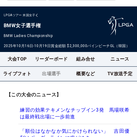
LPGAツアー
米国女子
BMW女子選手権
BMW Ladies Championship
2025年10月16日-10月19日
賞金総額
$2,300,000
パインビーチGL（韓国）
大会TOP
リーダーボード
組み合せ
ニュース
ライブフォト
出場選手
概要など
TV放送予定
【この大会のニュース】
練習の効果テキメンなチップイン3発 馬場咲希
は最終戦出場に一歩前進
「順位はなかなか気にかけられない」 吉田優