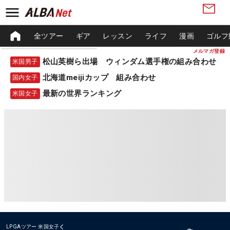
全ツアー
ギア
レッスン
ライフ
漫画
ゴルフ
メルマガ登録
松山英樹ら出場 ウィンダム選手権の組み合わせ
米国男子
北海道meijiカップ 組み合わせ
国内女子
最新の世界ランキング
米国女子
LPGAツアー
米国女子