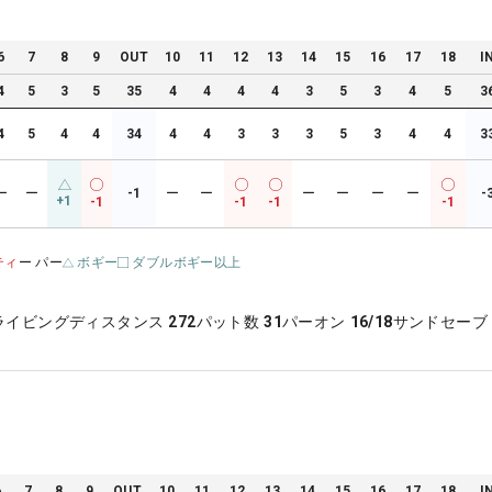
6
7
8
9
OUT
10
11
12
13
14
15
16
17
18
I
4
5
3
5
35
4
4
4
4
3
5
3
4
5
3
4
5
4
4
34
4
4
3
3
3
5
3
4
4
3
ー
ー
-1
ー
ー
ー
ー
ー
ー
-
+1
-1
-1
-1
-1
ティ
ー パー
ボギー
ダブルボギー以上
ライビングディスタンス
272
パット数
31
パーオン
16/18
サンドセーブ
6
7
8
9
OUT
10
11
12
13
14
15
16
17
18
I