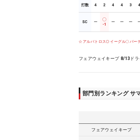
打数
4
2
4
4
3
SC
ー
ー
ー
ー
-1
アルバトロス
イーグル
バー
フェアウェイキープ
8/13
ドラ
部門別ランキング サ
フェアウェイキープ