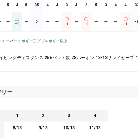
4
5
4
5
35
4
4
3
4
2
5
3
4
4
3
ー
ー
ー
0
ー
ー
ー
ー
ー
ー
-
+1
-1
-1
-1
ティ
ー パー
ボギー
ダブルボギー以上
イビングディスタンス
256
パット数
28
パーオン
13/18
サンドセーブ
1
マリー
1
2
3
4
8/13
9/13
10/13
11/13