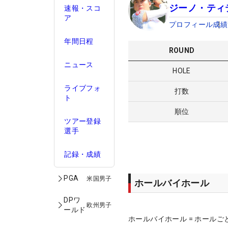
ジーノ・ティ
速報・スコ
ア
プロフィール
成績
年間日程
ROUND
ニュース
HOLE
ライブフォ
打数
ト
順位
ツアー登録
選手
記録・成績
PGA
米国男子
ホールバイホール
DPワ
欧州男子
ールド
ホールバイホール = ホールご