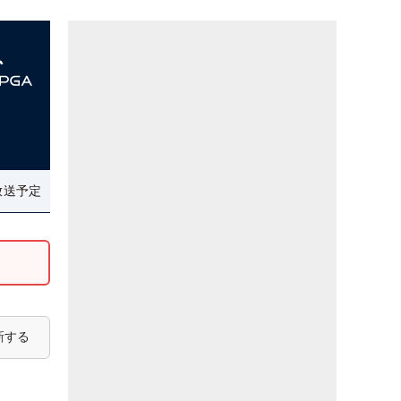
放送予定
新する