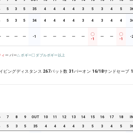
4
5
3
5
35
4
4
4
4
3
5
3
4
5
3
4
5
3
5
34
4
4
4
4
3
4
3
4
4
3
ー
ー
ー
ー
-1
ー
ー
ー
ー
ー
ー
ー
-
-1
-1
ティ
ー パー
ボギー
ダブルボギー以上
イビングディスタンス
267
パット数
31
パーオン
16/18
サンドセーブ
1
6
7
8
9
OUT
10
11
12
13
14
15
16
17
18
I
4
5
3
5
35
4
4
4
4
3
5
3
4
5
3