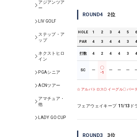
アジアンツア
ー
ROUND
4
2
位
LIV GOLF
HOLE
1
2
3
4
5
ステップ・ア
ップ
PAR
4
3
4
4
3
ネクストヒロ
打数
4
2
4
4
3
イン
SC
ー
ー
ー
ー
PGAシニア
-1
ACNツアー
アルバトロス
イーグル
バー
アマチュア・
他
フェアウェイキープ
11/13
ド
LADY GO CUP
ROUND
3
3
位