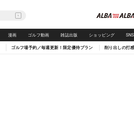
漫画
ゴルフ動画
雑誌出版
ショッピング
SN
ゴルフ場予約／毎週更新！限定優待プラン
削り出しの打