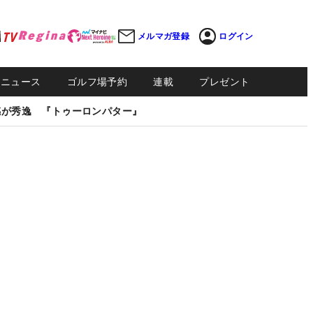
メルマガ登録
ログイン
Sニュース
ゴルフ場予約
連載
プレゼント
感が秀逸 『トゥーロンパター』