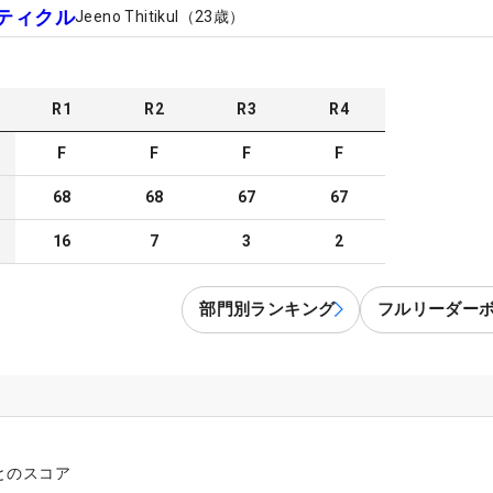
ティクル
Jeeno Thitikul
（
23
歳）
R
1
R
2
R
3
R
4
F
F
F
F
68
68
67
67
16
7
3
2
部門別ランキング
フルリーダー
とのスコア