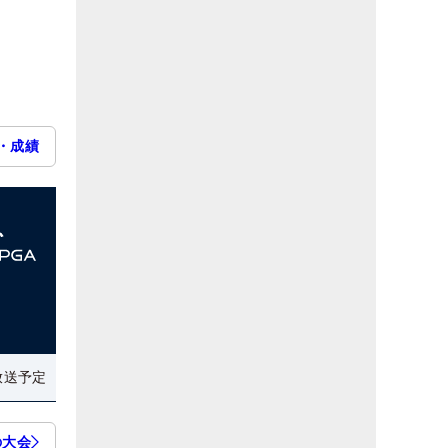
・成績
放送予定
の大会