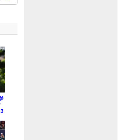
挙
何
3