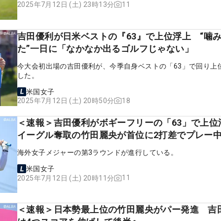
11
2025年7月12日 (土) 23時13分
吉田優利が日米ベストの『63』で上位浮上 “噛
た”一日に「なかなか出るゴルフじゃない」
今大会初出場の吉田優利が、今季自身ベストの「63」で回り上
した。
米国女子
18
2025年7月12日 (土) 20時50分
＜速報＞吉田優利がボギーフリーの「63」で上
イーグル奪取の竹田麗央が首位に2打差でプレ
海外女子メジャーの第3ラウンドが進行している。
米国女子
11
2025年7月12日 (土) 20時11分
＜速報＞日本勢最上位の竹田麗央がパー発進 吉