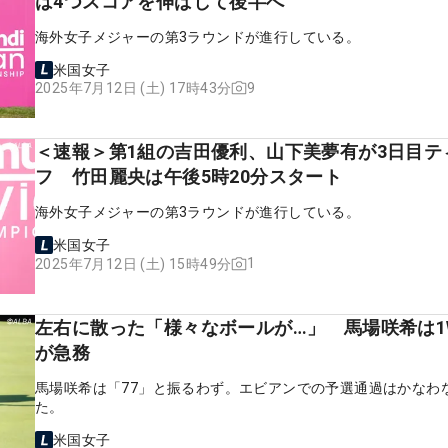
は4つスコアを伸ばして後半へ
海外女子メジャーの第3ラウンドが進行している。
米国女子
9
2025年7月12日 (土) 17時43分
＜速報＞第1組の吉田優利、山下美夢有が3日目テ
フ 竹田麗央は午後5時20分スタート
海外女子メジャーの第3ラウンドが進行している。
米国女子
1
2025年7月12日 (土) 15時49分
左右に散った「様々なボールが…」 馬場咲希は1
が急務
馬場咲希は「77」と振るわず。エビアンでの予選通過はかなわ
た。
米国女子