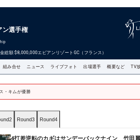
アン選手権
hip
金総額
$8,000,000
エビアンリゾートGC（フランス）
組み合せ
ニュース
ライブフォト
出場選手
概要など
TV
ース・キムが優勝
und2
Round3
Round4
4打差逆転のカギはサンデーバックナイン 竹田麗