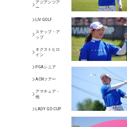
アジアンツア
ー
LIV GOLF
ステップ・ア
ップ
ネクストヒロ
イン
PGAシニア
ACNツアー
アマチュア・
他
LADY GO CUP