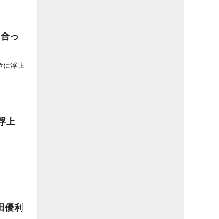
み合っ
位に浮上
位浮上
ー中
田優利