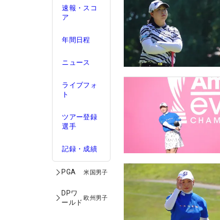
速報・スコ
ア
年間日程
ニュース
ライブフォ
ト
ツアー登録
選手
記録・成績
PGA
米国男子
DPワ
欧州男子
ールド