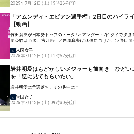
1
2025年7月12日 (土) 15時26分
「アムンディ・エビアン選手権」2日目のハイラ
【動画】
竹田麗央が日本勢トップのトータル6アンダー・7位タイで決勝
岡奈紗は18位、古江彩佳と西郷真央は26位につけた。渋野日向
タル9オーバーで予選落ちを喫した。
米国女子
1
2025年7月12日 (土) 11時57分
岩井明愛はもどかしいメジャーも前向き ひどい
を「逆に見てもらいたい」
岩井明愛は予選落ち。その胸中は？
米国女子
1
2025年7月12日 (土) 09時30分