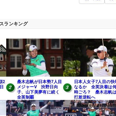
セスランキング
額2
桑木志帆が日本勢7人目
日本人女子7人目の快
 日
メジャーV 渋野日向
なるか 全英決着は
2
3
子、山下美夢有に続く
時ごろ？ 桑木志帆は
全英制覇
打差逆転へ