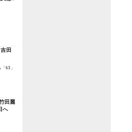
 吉田
「63」
 竹田麗
日へ