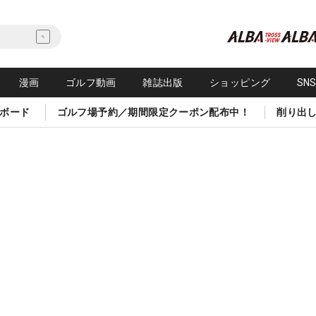
漫画
ゴルフ動画
雑誌出版
ショッピング
SN
ボード
ゴルフ場予約／期間限定クーポン配布中！
削り出