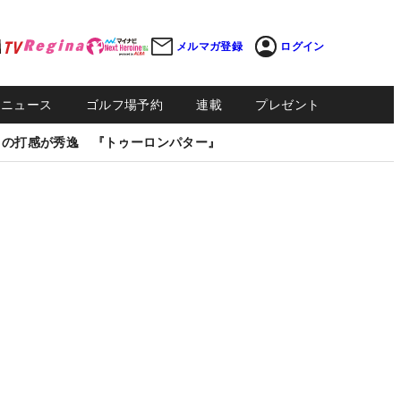
メルマガ登録
ログイン
Sニュース
ゴルフ場予約
連載
プレゼント
しの打感が秀逸 『トゥーロンパター』