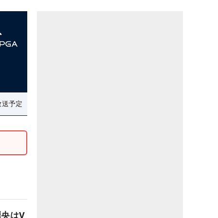
放送予定
央はV