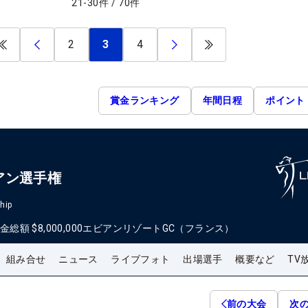
21
-
30
件
/
70
件
2
3
4
賞金ランキング
年間日程
ポイント
アン選手権
hip
金総額
$8,000,000
エビアンリゾートGC（フランス）
組み合せ
ニュース
ライブフォト
出場選手
概要など
TV
前の大会
次