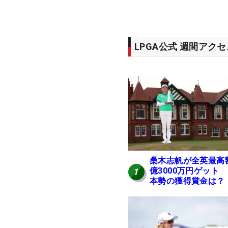
LPGA公式 週間アク
桑木志帆が全英最高
億3000万円ゲット
1
本勢の獲得賞金は？