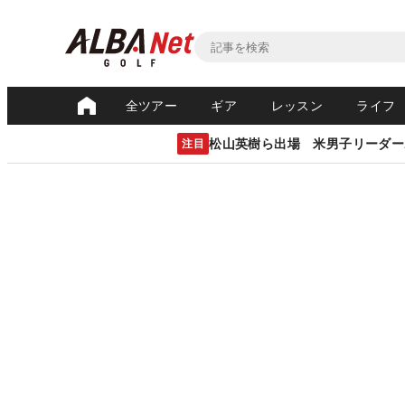
全ツアー
ギア
レッスン
ライフ
松山英樹ら出場 米男子リーダー
注目