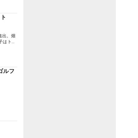
イト
進出。畑
子はトー
ゴルフ