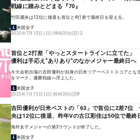
戦線に踏みとどまる『70』
竹田麗央は12位に後退も首位と4打差で最終日を迎える。
米国女子
12
2025年7月13日 (日) 08時30分
首位と2打差「やっとスタートラインに立てた」
優利は手応え“ありあり”のなかメジャー最終日へ
今大会初出場の吉田優利が自身の日米ツアーベストスコアとなる
をマーク。優勝戦線へ浮上した。
米国女子
8
2025年7月13日 (日) 06時30分
吉田優利が日米ベストの「63」で首位に2差7位
央は12位に後退、昨年Vの古江彩佳は50位で最終
海外女子メジャーの第3ラウンドが終了した。
米国女子