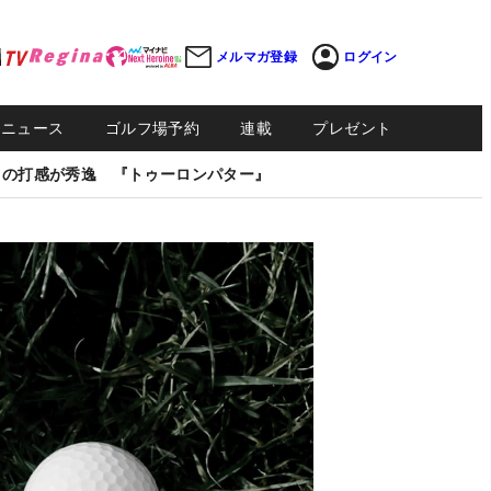
メルマガ登録
ログイン
Sニュース
ゴルフ場予約
連載
プレゼント
しの打感が秀逸 『トゥーロンパター』