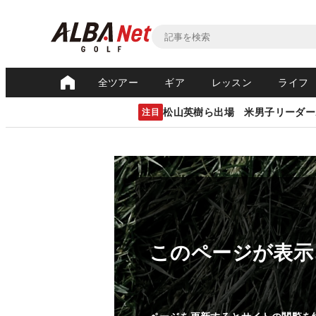
全ツアー
ギア
レッスン
ライフ
松山英樹ら出場 米男子リーダー
注目
このページが表示