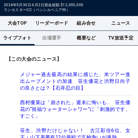
2024年5月30日-6月2日
賞金総額
$12,000,000
ランカスターCC（ペンシルベニア州）
大会TOP
リーダーボード
組み合せ
ニュース
ライブフォト
出場選手
概要など
TV放送予定
【この大会のニュース】
メジャー過去最高の結果に感じた、米ツアー進
出ムーブメントの加速 笹生優花と渋野日向子
の良さとは？【石井忍の目】
西村優菜は「崩された」週末に悔いも… 笹生優
花の“祝福ウォーターシャワー”に「刺激的です、
すごく」
笹生、渋野だけじゃない！ 古江彩佳6位、女
王・山下美夢有12位善戦で五輪争いが過熱