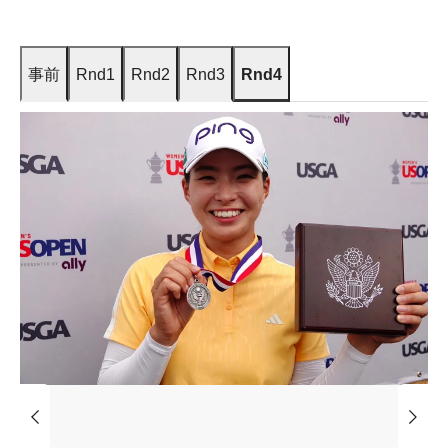
事前
Rnd1
Rnd2
Rnd3
Rnd4