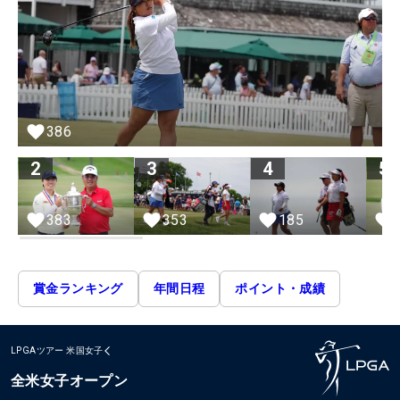
386
2
3
4
5
383
353
185
賞金ランキング
年間日程
ポイント・成績
LPGAツアー
米国女子
全米女子オープン