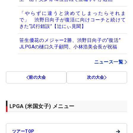
「やらずに違うと決めてしまったらそれま
で」 渋野日向子が復活に向けコーチと続けて
きた“試行錯誤”【辻にぃ見聞】
笹生優花のメジャー2勝、渋野日向子の“復活”
JLPGAの樋口久子顧問、小林浩美会長が祝福
ニュース一覧
前の大会
次の大会
LPGA (米国女子) メニュー
→
ツアーTOP