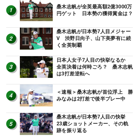
桑木志帆が全英最高額2億3000万
1
円ゲット 日本勢の獲得賞金は？
桑木志帆が日本勢7人目メジャー
2
V 渋野日向子、山下美夢有に続
く全英制覇
日本人女子7人目の快挙なるか
3
全英決着は何時ごろ？ 桑木志帆
は3打差逆転へ
＜速報＞桑木志帆が首位浮上 勝
4
みなみは2打差で後半プレー中
桑木志帆が日本勢7人目の快挙
5
23歳ショットメーカー、その軌
跡を振り返る