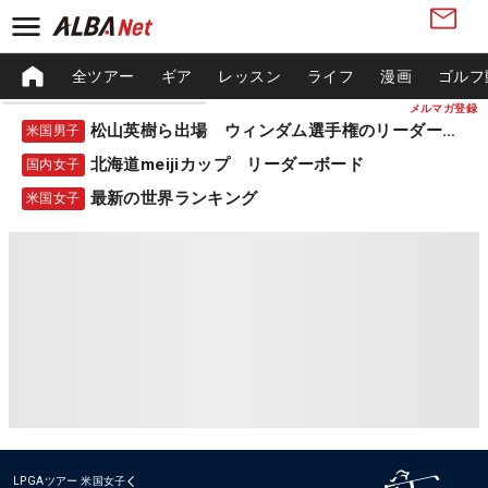
全ツアー
ギア
レッスン
ライフ
漫画
ゴルフ
メルマガ登録
松山英樹ら出場 ウィンダム選手権のリーダーボード
米国男子
北海道meijiカップ リーダーボード
国内女子
最新の世界ランキング
米国女子
LPGAツアー
米国女子