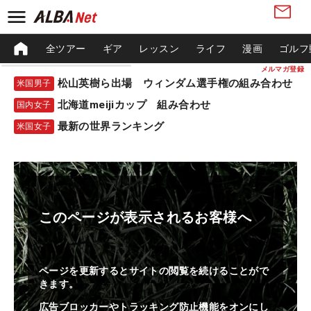
全ツアー
ギア
レッスン
ライフ
漫画
ゴルフ
メルマガ登録
松山英樹ら出場 ウィンダム選手権の組み合わせ
米国男子
北海道meijiカップ 組み合わせ
国内女子
最新の世界ランキング
米国女子
このページが表示されるお客様へ
ページを更新するとサイトの閲覧を続けることがで
きます。
広告ブロッカーやトラッキング防止機能をオンにし