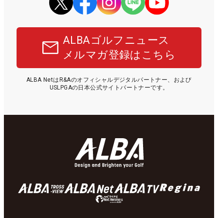
ALBAゴルフニュース
メルマガ登録はこちら
ALBA NetはR&Aのオフィシャルデジタルパートナー、および
USLPGAの日本公式サイトパートナーです。