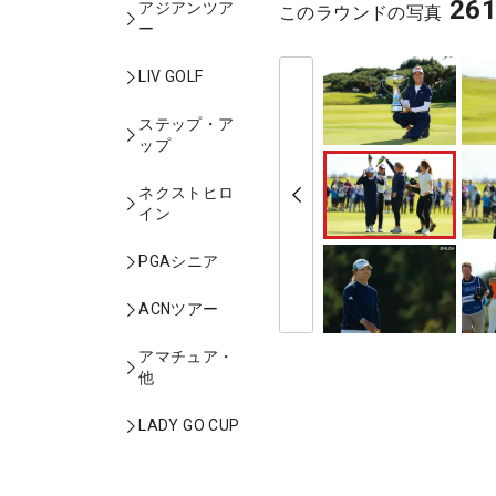
26
アジアンツア
このラウンドの写真
ー
LIV GOLF
ステップ・ア
ップ
ネクストヒロ
イン
PGAシニア
ACNツアー
アマチュア・
他
LADY GO CUP