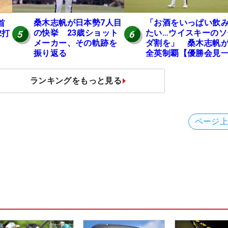
桑木志帆が日本勢7人目
「お酒をいっぱい飲
首
の快挙 23歳ショット
たい…ウイスキーのソ
2打
5
6
メーカー、その軌跡を
ダ割を」 桑木志帆
振り返る
全英制覇【優勝会見
問一答】
ランキングをもっと見る
ページ