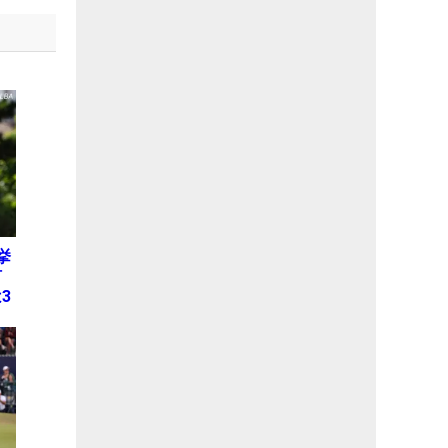
挙
何
3