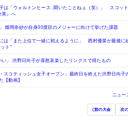
子は「ウォルトンヒース…聞いたことねぇ（笑）」 スコッ
全英』へ
」 畑岡奈紗が自身30度目のメジャーに向けて挙げた課題
には「また上位で一緒に戦えるように」 西村優菜が最後に
ット”
いい」 渋野日向子が喜怒哀楽したリンクスで得たもの
・スコティッシュ女子オープン」最終日を終えた渋野日向子
た【動画】
ニュー
前の大会
次