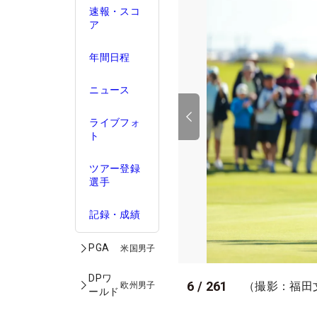
速報・スコ
ア
年間日程
ニュース
ライブフォ
ト
ツアー登録
選手
記録・成績
PGA
米国男子
DPワ
6
/
261
（撮影：福田
欧州男子
ールド