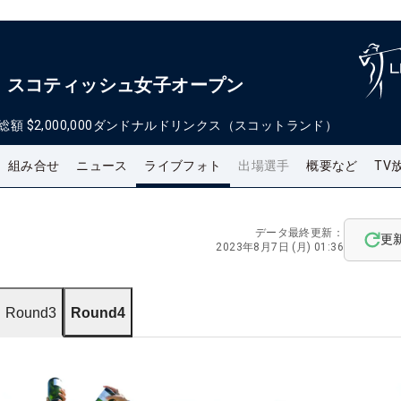
・スコティッシュ女子オープン
総額
$2,000,000
ダンドナルドリンクス（スコットランド）
組み合せ
ニュース
ライブフォト
出場選手
概要など
TV
データ最終更新：
更
2023年8月7日 (月) 01:36
Round3
Round4