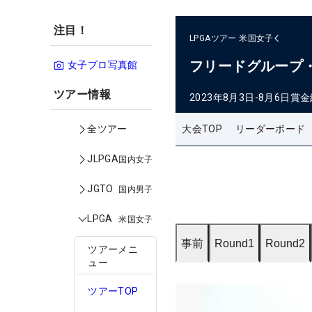
注目！
LPGAツアー
米国女子
フリードグループ
女子プロ写真館
ツアー情報
2023年8月3日-8月6日
賞金
大会TOP
リーダーボード
全ツアー
JLPGA
国内女子
JGTO
国内男子
LPGA
米国女子
事前
Round1
Round2
ツアーメニ
ュー
ツアーTOP