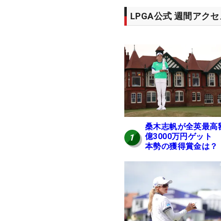
LPGA公式 週間アク
桑木志帆が全英最高
億3000万円ゲット
1
本勢の獲得賞金は？