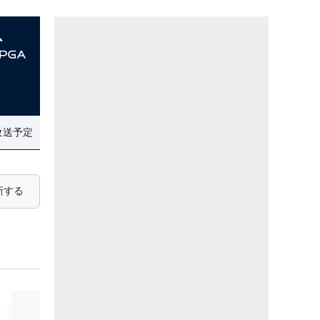
放送予定
新する