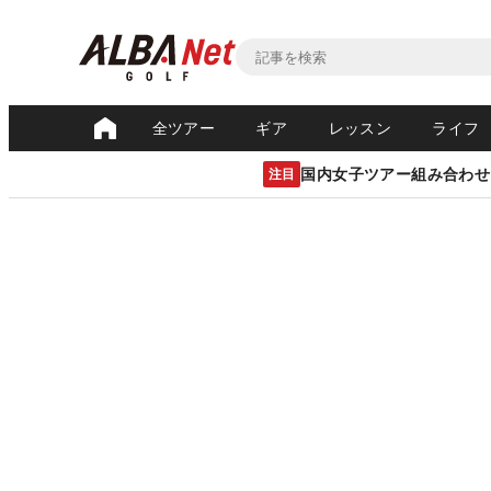
全ツアー
ギア
レッスン
ライフ
国内女子ツアー組み合わせ
注目