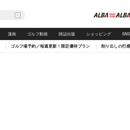
漫画
ゴルフ動画
雑誌出版
ショッピング
SN
ゴルフ場予約／毎週更新！限定優待プラン
削り出しの打