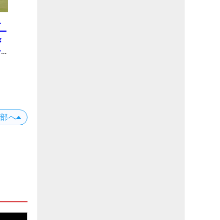
み
ー
が
一
上部へ