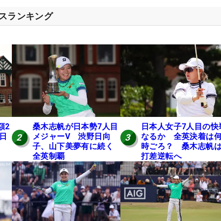
セスランキング
額2
桑木志帆が日本勢7人目
日本人女子7人目の快
 日
メジャーV 渋野日向
なるか 全英決着は
2
3
子、山下美夢有に続く
時ごろ？ 桑木志帆は
全英制覇
打差逆転へ