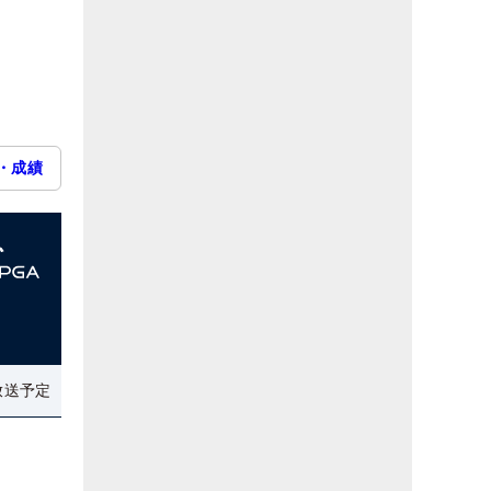
・成績
放送予定