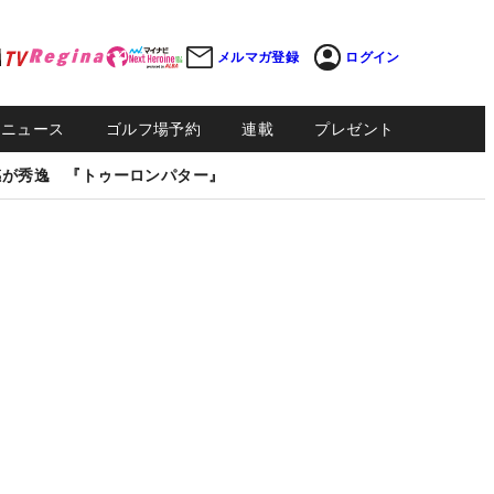
メルマガ登録
ログイン
Sニュース
ゴルフ場予約
連載
プレゼント
感が秀逸 『トゥーロンパター』