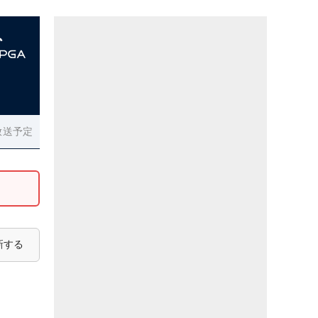
放送予定
新する