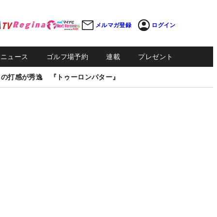
メルマガ登録
ログイン
Sニュース
ゴルフ場予約
連載
プレゼント
しの打感が秀逸 『トゥーロンパター』