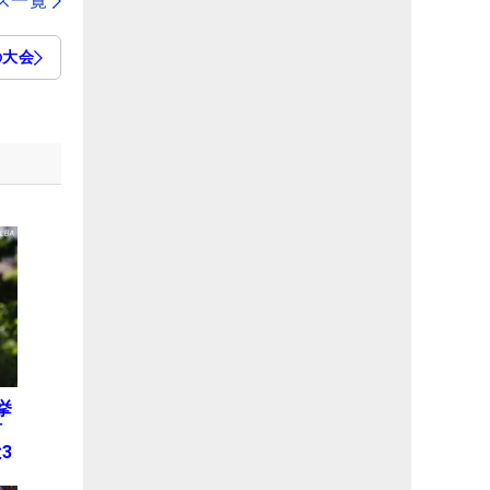
ス一覧
の大会
挙
何
3