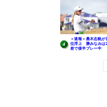
＜速報＞桑木志帆が
位浮上 勝みなみは
4
差で後半プレー中