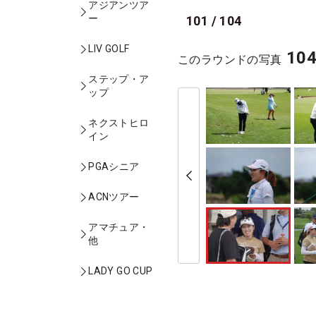
アジアンツア
ー
101
/
104
LIV GOLF
10
このラウンドの写真
ステップ・ア
ップ
ネクストヒロ
イン
PGAシニア
ACNツアー
アマチュア・
他
LADY GO CUP