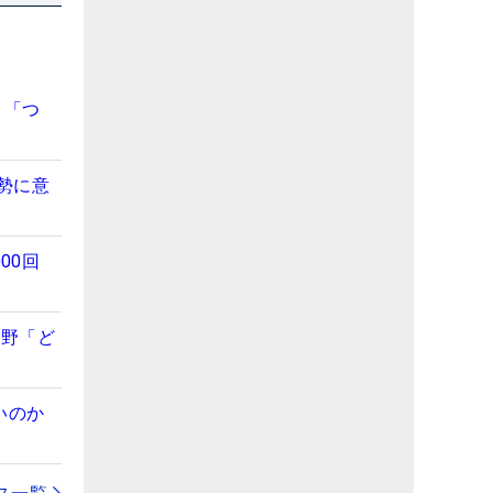
 「つ
勢に意
00回
視野「ど
いのか