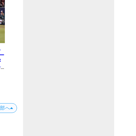
み
ー
が
一
上部へ