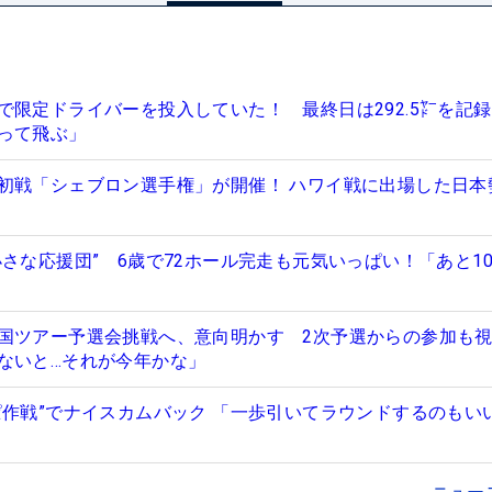
で限定ドライバーを投入していた！ 最終日は292.5㍎を記録
って飛ぶ」
初戦「シェブロン選手権」が開催！ ハワイ戦に出場した日本
さな応援団” 6歳で72ホール完走も元気いっぱい！「あと10
国ツアー予選会挑戦へ、意向明かす 2次予選からの参加も
ないと…それが今年かな」
ぱ作戦”でナイスカムバック 「一歩引いてラウンドするのもい