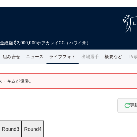
金総額
$2,000,000
ホアカレイCC（ハワイ州）
組み合せ
ニュース
ライブフォト
出場選手
概要など
TV
ス・キムが優勝。
更
Round3
Round4