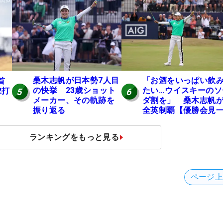
桑木志帆が日本勢7人目
「お酒をいっぱい飲
首
の快挙 23歳ショット
たい…ウイスキーのソ
2打
5
6
メーカー、その軌跡を
ダ割を」 桑木志帆
振り返る
全英制覇【優勝会見
問一答】
ランキングをもっと見る
ページ