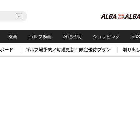
漫画
ゴルフ動画
雑誌出版
ショッピング
SN
ボード
ゴルフ場予約／毎週更新！限定優待プラン
削り出