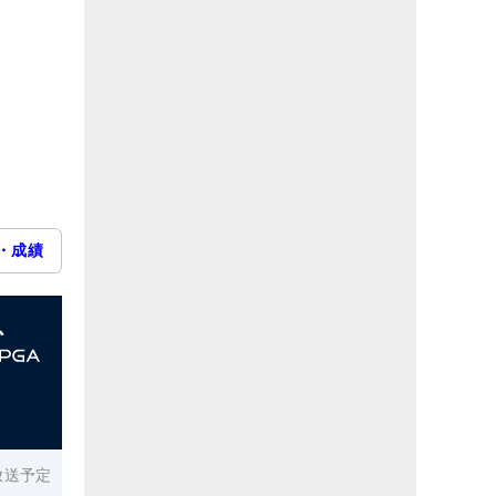
・成績
放送予定