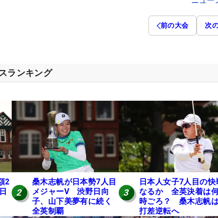
ニュー
前の大会
次
セスランキング
額2
桑木志帆が日本勢7人目
日本人女子7人目の快
 日
メジャーV 渋野日向
なるか 全英決着は
2
3
子、山下美夢有に続く
時ごろ？ 桑木志帆は
全英制覇
打差逆転へ