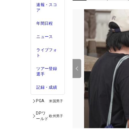
速報・スコ
ア
年間日程
ニュース
ライブフォ
ト
ツアー登録
選手
記録・成績
PGA
米国男子
DPワ
欧州男子
ールド