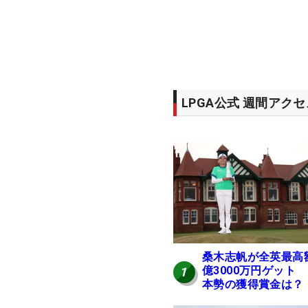
LPGA公式 週間アク
桑木志帆が全英最高
億3000万円ゲット
1
本勢の獲得賞金は？