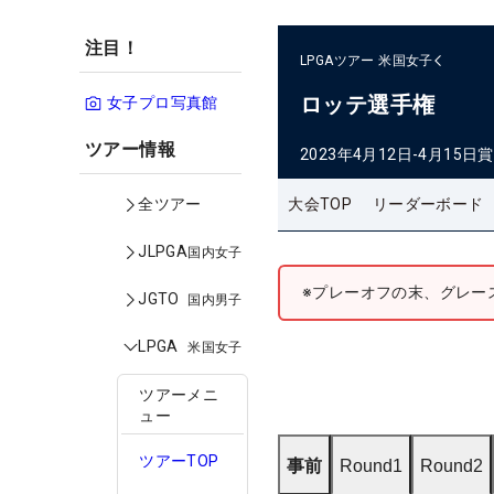
注目！
LPGAツアー
米国女子
ロッテ選手権
女子プロ写真館
ツアー情報
2023年4月12日-4月15日
賞
大会TOP
リーダーボード
全ツアー
JLPGA
国内女子
※プレーオフの末、グレー
JGTO
国内男子
LPGA
米国女子
ツアーメニ
ュー
ツアーTOP
事前
Round1
Round2