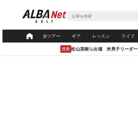
全ツアー
ギア
レッスン
ライフ
松山英樹ら出場 米男子リーダー
注目