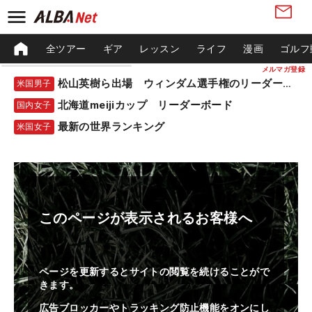
全ツアー
ギア
レッスン
ライフ
漫画
ゴルフ
メルマガ登録
松山英樹ら出場 ウィンダム選手権のリーダーボード
米国男子
北海道meijiカップ リーダーボード
国内女子
最新の世界ランキング
米国女子
このページが表示されるお客様へ
ページを更新するとサイトの閲覧を続けることがで
きます。
広告ブロッカーやトラッキング防止機能をオンにし