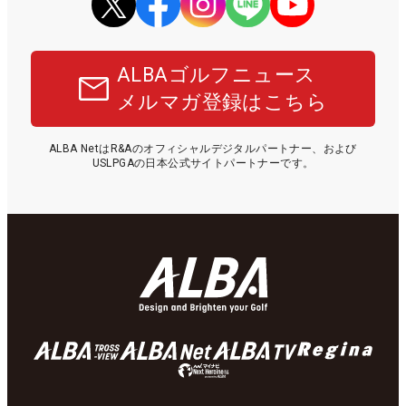
ALBAゴルフニュース
メルマガ登録はこちら
ALBA NetはR&Aのオフィシャルデジタルパートナー、および
USLPGAの日本公式サイトパートナーです。