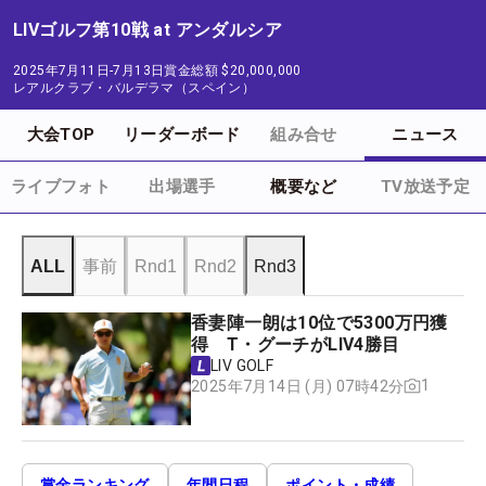
LIVゴルフ第10戦 at アンダルシア
2025年7月11日-7月13日
賞金総額
$20,000,000
レアルクラブ・バルデラマ（スペイン）
大会TOP
リーダーボード
組み合せ
ニュース
ライブフォト
出場選手
概要など
TV放送予定
ALL
事前
Rnd1
Rnd2
Rnd3
香妻陣一朗は10位で5300万円獲
得 T・グーチがLIV4勝目
LIV GOLF
1
2025年7月14日 (月) 07時42分
賞金ランキング
年間日程
ポイント・成績