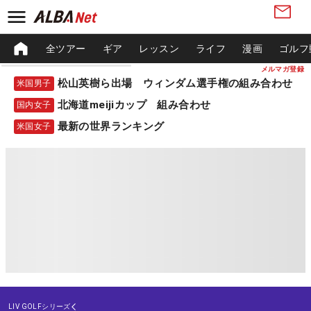
全ツアー
ギア
レッスン
ライフ
漫画
ゴルフ
メルマガ登録
松山英樹ら出場 ウィンダム選手権の組み合わせ
米国男子
北海道meijiカップ 組み合わせ
国内女子
最新の世界ランキング
米国女子
LIV GOLFシリーズ