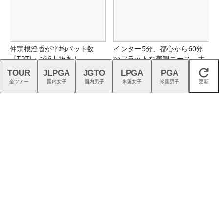
仲宗根澄香が平均パット数
インター5分、都心から60分
『TRTL』で6人抜き！
のフラットな美観コース。大
栄カントリー俱楽部（千葉
TOUR
JLPGA
JGTO
LPGA
PGA
閉じる
県）
全ツアー
国内女子
国内男子
米国女子
米国男子
更新
ALBA Netゴルフ場予約／【毎
「潮来CC（茨城県）」＆「鹿
週更新】特別優待プランはこ
児島ガーデンGC（鹿児島
ちら！
県）」の無料プレー券が当た
る！！