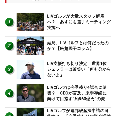
LIVゴルフが大量スタッフ解雇
1
へ？ あすにも選手ミーティング
実施へ
結局、LIVゴルフとは何だったの
2
か？【舩越園子コラム】
LIV支援打ち切り決定 世界1位
3
シェフラーは苦笑い「何も分から
ないよ」
LIVゴルフは今季残り4試合に暗
4
雲？ CEOが言及、来季存続に
向けて目指す“約560億円”の資金
調達
LIVゴルフが連邦破産法申請の可