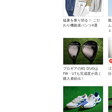
猛暑を乗り切る！ こだ
最
わり機能派パンツ4選
ム
ェ
プロギアのRS DUOは
ゴ
FW・UTも完成度が高く
仕
購入者続出！