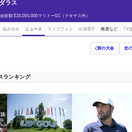
 ダラス
金総額
$20,000,000
マリドーGC（テキサス州）
組み合せ
ニュース
ライブフォト
出場選手
概要など
TV
前の大会
次
クセスランキング