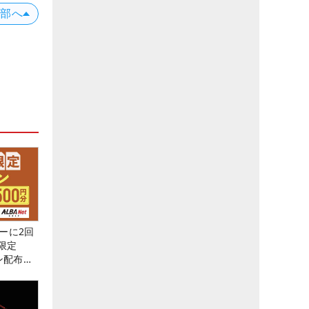
上部へ
ーに2回
限定
ン配布