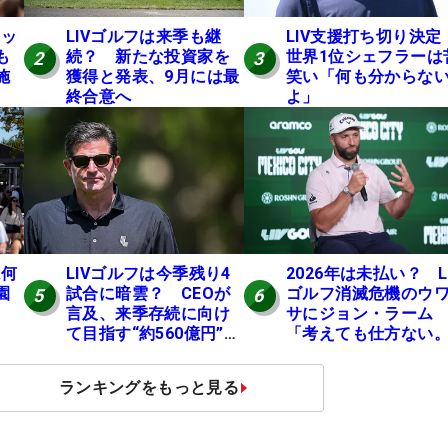
タッ
LIVゴルフは来季も継
LIV支援打ち切り決
も
続？ 新たな投資家を
世界1位シェフラーは
2
3
施
獲得と発表、9月には最
笑い「何も分からな
終合意へ
よ」
は何
LIVゴルフは今季残り4
2026年は未払い？ L
園
試合に暗雲？ CEOが
ゴルフ消滅危機のウ
5
6
言及、来季存続に向け
サにジョン・ラーム
て目指す“約560億円”の
「考えても仕方ない
資金調達
時間の無駄」
ランキングをもっと見る