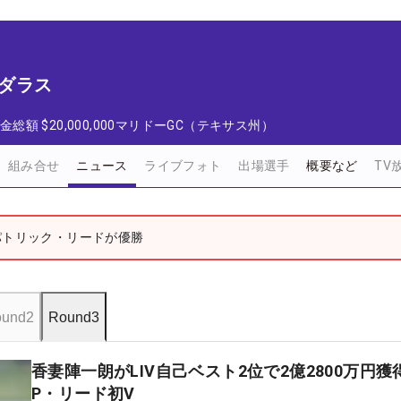
 ダラス
金総額
$20,000,000
マリドーGC（テキサス州）
組み合せ
ニュース
ライブフォト
出場選手
概要など
TV
パトリック・リードが優勝
und2
Round3
香妻陣一朗がLIV自己ベスト2位で2億2800万円
P・リード初V