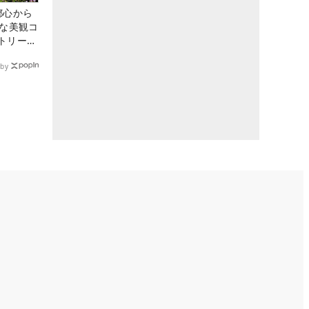
都心から
トな美観コ
トリー俱
by