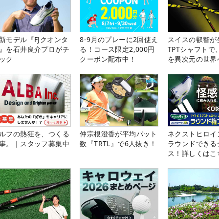
新モデル『FJクオンタ
8-9月のプレーに2回使え
スイスの叡智が
』を石井良介プロがチ
る！コース限定2,000円
TPTシャフトで
ック
クーポン配布中！
を異次元の世界
ルフの熱狂を、つくる
仲宗根澄香が平均パット
ネクストヒロイ
事。｜スタッフ募集中
数『TRTL』で6人抜き！
ラウンドできる
ス！詳しくはこ