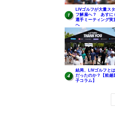
LIVゴルフが大量ス
フ解雇へ？ あすに
1
選手ミーティング実
へ
結局、LIVゴルフと
だったのか？【舩越
4
子コラム】