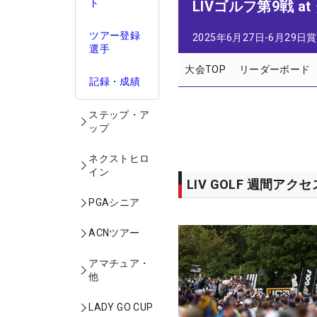
ト
LIVゴルフ第9戦 at
ツアー登録
2025年6月27日-6月29日
賞
選手
大会TOP
リーダーボード
記録・成績
ステップ・ア
ップ
ネクストヒロ
イン
LIV GOLF 週間ア
PGAシニア
ACNツアー
アマチュア・
他
LADY GO CUP