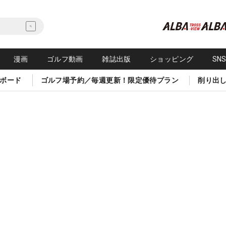
漫画
ゴルフ動画
雑誌出版
ショッピング
SN
ボード
ゴルフ場予約／毎週更新！限定優待プラン
削り出