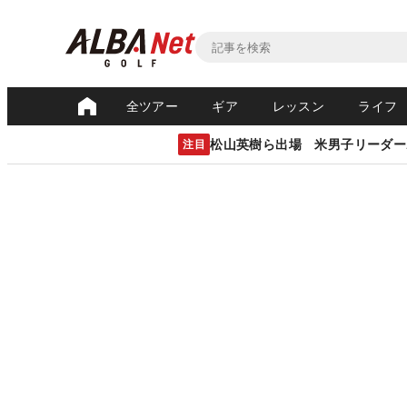
全ツアー
ギア
レッスン
ライフ
松山英樹ら出場 米男子リーダー
注目