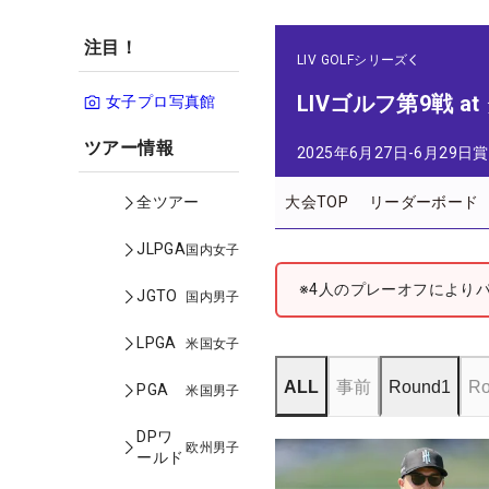
注目！
LIV GOLFシリーズ
LIVゴルフ第9戦 at
女子プロ写真館
ツアー情報
2025年6月27日-6月29日
賞
大会TOP
リーダーボード
全ツアー
JLPGA
国内女子
※4人のプレーオフにより
JGTO
国内男子
LPGA
米国女子
ALL
事前
Round1
Ro
PGA
米国男子
DPワ
欧州男子
ールド