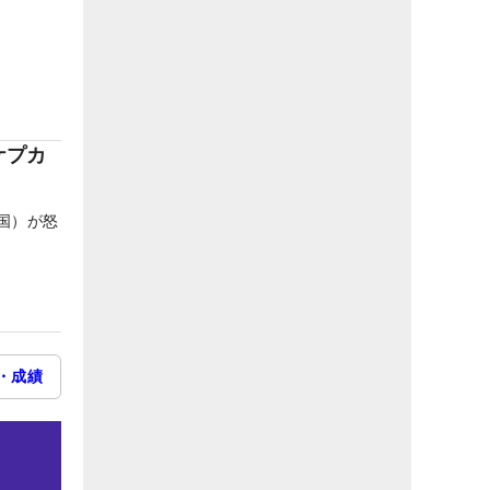
ケプカ
国）が怒
・成績