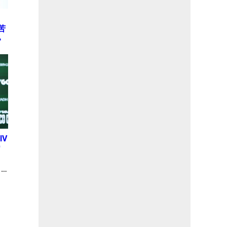
定
苦
い
IV
ワ
。