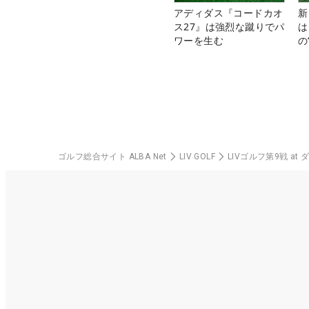
アディダス『コードカオ
新
ス27』は強烈な蹴りでパ
は
ワーを生む
の
ゴルフ総合サイト ALBA Net
LIV GOLF
LIVゴルフ第9戦 at 