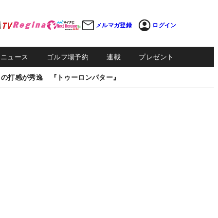
メルマガ登録
ログイン
Sニュース
ゴルフ場予約
連載
プレゼント
しの打感が秀逸 『トゥーロンパター』