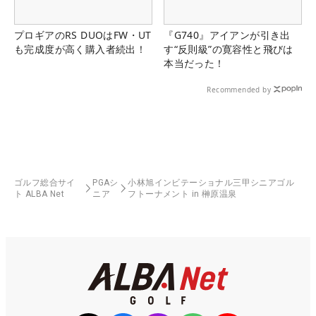
プロギアのRS DUOはFW・UT
『G740』アイアンが引き出
も完成度が高く購入者続出！
す“反則級”の寛容性と飛びは
本当だった！
Recommended by
ゴルフ総合サイ
PGAシ
小林旭インビテーショナル三甲シニアゴル
ト ALBA Net
ニア
フトーナメント in 榊原温泉