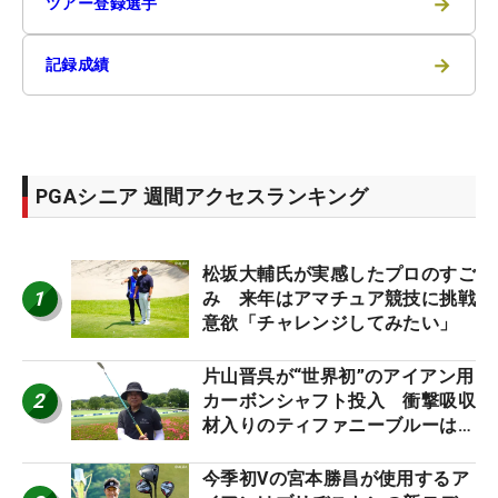
→
ツアー登録選手
→
記録成績
PGAシニア 週間アクセスランキング
松坂大輔氏が実感したプロのすご
1
み 来年はアマチュア競技に挑戦
意欲「チャレンジしてみたい」
片山晋呉が“世界初”のアイアン用
2
カーボンシャフト投入 衝撃吸収
材入りのティファニーブルーは
「体にやさしい」
今季初Vの宮本勝昌が使用するア