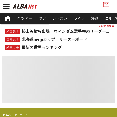
全ツアー
ギア
レッスン
ライフ
漫画
ゴルフ
メルマガ登録
松山英樹ら出場 ウィンダム選手権のリーダーボード
米国男子
北海道meijiカップ リーダーボード
国内女子
最新の世界ランキング
米国女子
PGAシニアツアー