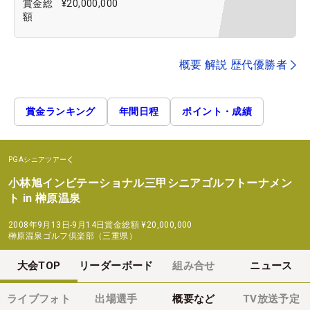
賞金総
¥20,000,000
額
概要 解説 歴代優勝者
賞金ランキング
年間日程
ポイント・成績
PGAシニアツアー
小林旭インビテーショナル三甲シニアゴルフトーナメン
ト in 榊原温泉
2008年9月13日-9月14日
賞金総額
¥20,000,000
榊原温泉ゴルフ倶楽部（三重県）
大会TOP
リーダーボード
組み合せ
ニュース
ライブフォト
出場選手
概要など
TV放送予定