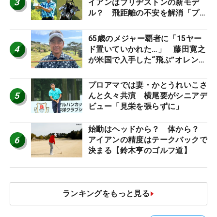
3
イアンはブリヂストンの新モデ
ル？ 飛距離の不安を解消「プラ
スなだけに」【勝者のギア】
65歳のメジャー覇者に「15ヤー
4
ド置いていかれた…」 藤田寛之
が米国で入手した“飛ぶ”オレンジ
シャフトは米シニア使用率2位
プロアマでは妻・かとうれいこさ
5
んと久々共演 横尾要がシニアデ
ビュー「見栄を張らずに」
始動はヘッドから？ 体から？
6
アイアンの精度はテークバックで
決まる【鈴木亨のゴルフ道】
ランキングをもっと見る