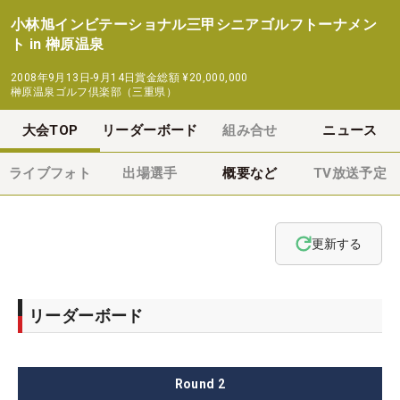
小林旭インビテーショナル三甲シニアゴルフトーナメン
ト in 榊原温泉
2008年9月13日-9月14日
賞金総額
¥20,000,000
榊原温泉ゴルフ倶楽部（三重県）
大会TOP
リーダーボード
組み合せ
ニュース
ライブフォト
出場選手
概要など
TV放送予定
更新する
リーダーボード
Round
2