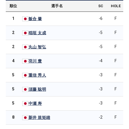
順位
選手名
SC
HOLE
1
-6
F
飯合 肇
2
-5
F
稲垣 太成
2
-5
F
丸山 智弘
4
-4
F
羽川 豊
5
-3
F
重信 秀人
5
-3
F
須藤 聡明
5
-3
F
中瀬 寿
8
-2
F
新井 規矩雄