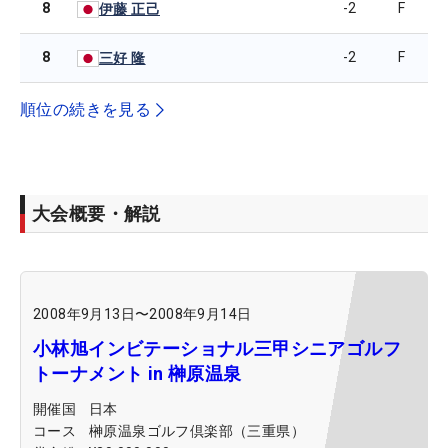
8
-2
F
伊藤 正己
8
-2
F
三好 隆
順位の続きを見る
大会概要・解説
2008年9月13日
〜
2008年9月14日
小林旭インビテーショナル三甲シニアゴルフ
トーナメント in 榊原温泉
開催国
日本
コース
榊原温泉ゴルフ倶楽部（三重県）