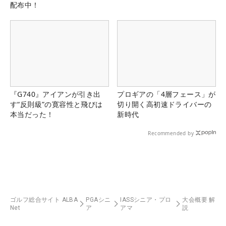
配布中！
『G740』アイアンが引き出
プロギアの「4層フェース」が
す“反則級”の寛容性と飛びは
切り開く高初速ドライバーの
本当だった！
新時代
Recommended by
ゴルフ総合サイト ALBA
PGAシニ
IASSシニア・プロ
大会概要 解
Net
ア
アマ
説