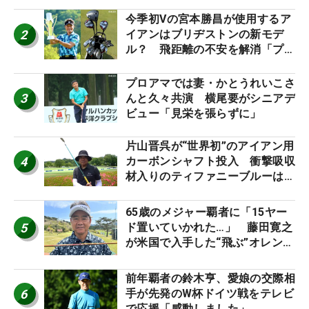
今季初Vの宮本勝昌が使用するア
2
イアンはブリヂストンの新モデ
ル？ 飛距離の不安を解消「プラ
スなだけに」【勝者のギア】
プロアマでは妻・かとうれいこさ
3
んと久々共演 横尾要がシニアデ
ビュー「見栄を張らずに」
片山晋呉が“世界初”のアイアン用
4
カーボンシャフト投入 衝撃吸収
材入りのティファニーブルーは
「体にやさしい」
65歳のメジャー覇者に「15ヤー
5
ド置いていかれた…」 藤田寛之
が米国で入手した“飛ぶ”オレンジ
シャフトは米シニア使用率2位
前年覇者の鈴木亨、愛娘の交際相
6
手が先発のW杯ドイツ戦をテレビ
で応援「感動しました」