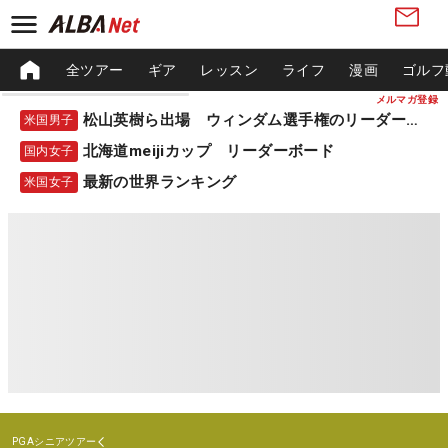
全ツアー
ギア
レッスン
ライフ
漫画
ゴルフ
メルマガ登録
松山英樹ら出場 ウィンダム選手権のリーダーボード
米国男子
北海道meijiカップ リーダーボード
国内女子
最新の世界ランキング
米国女子
PGAシニアツアー