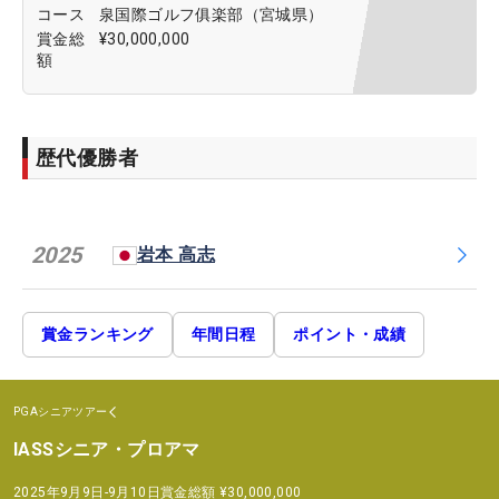
コース
泉国際ゴルフ俱楽部（宮城県）
賞金総
¥30,000,000
額
歴代優勝者
2025
岩本 高志
賞金ランキング
年間日程
ポイント・成績
PGAシニアツアー
IASSシニア・プロアマ
2025年9月9日-9月10日
賞金総額
¥30,000,000