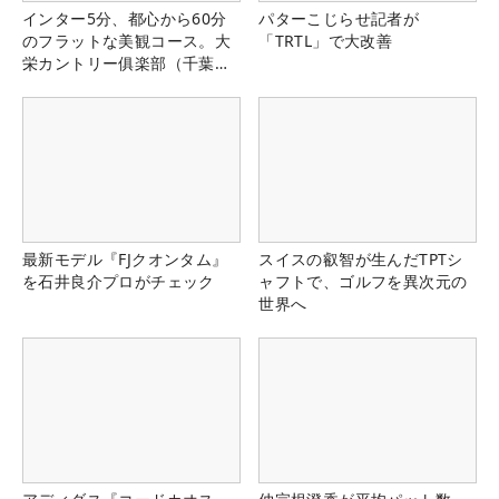
インター5分、都心から60分
パターこじらせ記者が
のフラットな美観コース。大
「TRTL」で大改善
栄カントリー俱楽部（千葉
県）
最新モデル『FJクオンタム』
スイスの叡智が生んだTPTシ
を石井良介プロがチェック
ャフトで、ゴルフを異次元の
世界へ