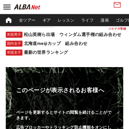
全ツアー
ギア
レッスン
ライフ
漫画
ゴルフ
メルマガ登録
松山英樹ら出場 ウィンダム選手権の組み合わせ
米国男子
北海道meijiカップ 組み合わせ
国内女子
最新の世界ランキング
米国女子
このページが表示されるお客様へ
ページを更新するとサイトの閲覧を続けることがで
きます。
広告ブロッカーやトラッキング防止機能をオンにし