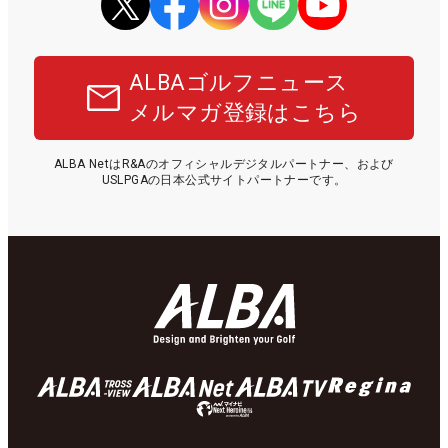
ALBAゴルフニュース
メルマガ登録はこちら
ALBA NetはR&Aのオフィシャルデジタルパートナー、および
USLPGAの日本公式サイトパートナーです。