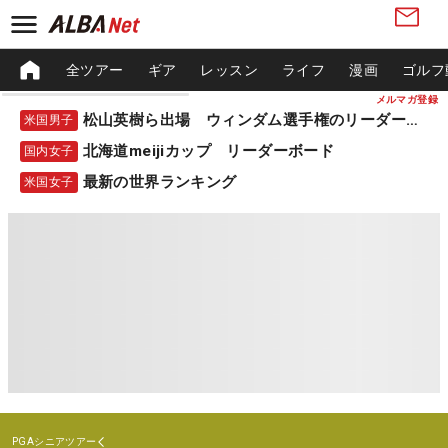
全ツアー
ギア
レッスン
ライフ
漫画
ゴルフ
メルマガ登録
松山英樹ら出場 ウィンダム選手権のリーダーボード
米国男子
北海道meijiカップ リーダーボード
国内女子
最新の世界ランキング
米国女子
PGAシニアツアー