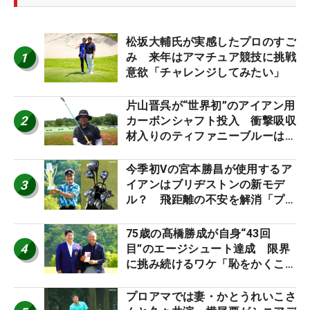
松坂大輔氏が実感したプロのすご
1
み 来年はアマチュア競技に挑戦
意欲「チャレンジしてみたい」
片山晋呉が“世界初”のアイアン用
2
カーボンシャフト投入 衝撃吸収
材入りのティファニーブルーは
「体にやさしい」
今季初Vの宮本勝昌が使用するア
3
イアンはブリヂストンの新モデ
ル？ 飛距離の不安を解消「プラ
スなだけに」【勝者のギア】
75歳の髙橋勝成が自身“43回
4
目”のエージシュート達成 限界
に挑み続けるワケ「恥をかくこと
が一番、元気が出る」
プロアマでは妻・かとうれいこさ