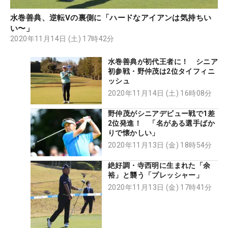
水巻善典、逆転Vの裏側に「ハードなアイアンは気持ちい
い〜」
2020年11月14日 (土) 17時42分
水巻善典が初代王者に！ シニア
初参戦・野仲茂は2位タイフィニ
ッシュ
2020年11月14日 (土) 16時08分
野仲茂がシニアデビュー戦で1差
2位発進！ 「名がある選手ばか
りで懐かしい」
2020年11月13日 (金) 18時54分
絶好調・寺西明に生まれた「余
裕」と襲う「プレッシャー」
2020年11月13日 (金) 17時41分