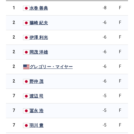
1
-8
F
水巻 善典
2
-6
F
篠崎 紀夫
2
-6
F
伊澤 利光
2
-6
F
岡茂 洋雄
2
-6
F
グレゴリー・マイヤー
2
-6
F
野仲 茂
7
-5
F
渡辺 司
7
-5
F
冨永 浩
7
-5
F
羽川 豊