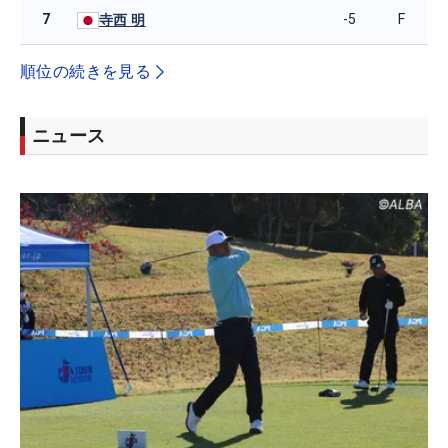
7
-5
F
寺西 明
順位の続きを見る
ニュース