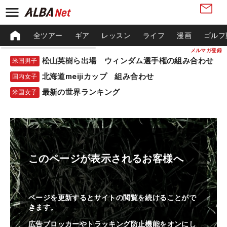
全ツアー
ギア
レッスン
ライフ
漫画
ゴルフ
メルマガ登録
松山英樹ら出場 ウィンダム選手権の組み合わせ
米国男子
北海道meijiカップ 組み合わせ
国内女子
最新の世界ランキング
米国女子
このページが表示されるお客様へ
ページを更新するとサイトの閲覧を続けることがで
きます。
広告ブロッカーやトラッキング防止機能をオンにし