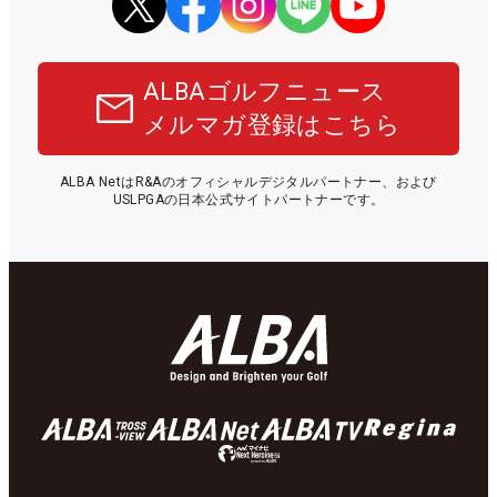
ALBAゴルフニュース
メルマガ登録はこちら
ALBA NetはR&Aのオフィシャルデジタルパートナー、および
USLPGAの日本公式サイトパートナーです。