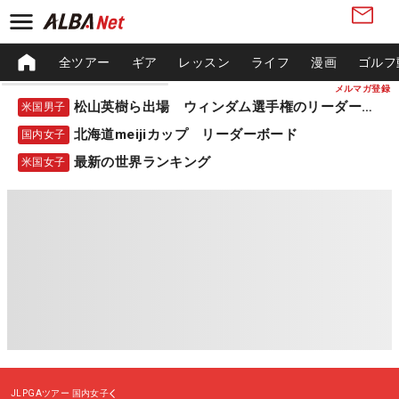
全ツアー
ギア
レッスン
ライフ
漫画
ゴルフ
メルマガ登録
松山英樹ら出場 ウィンダム選手権のリーダーボード
米国男子
北海道meijiカップ リーダーボード
国内女子
最新の世界ランキング
米国女子
JLPGAツアー
国内女子