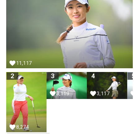
11,117
2
3
4
5
3,119
3,117
8,274