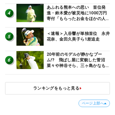
あふれる熊本への思い 首位発
4
進・鈴木愛が被災地に1000万円
寄付「もらったお金をほかの人
に」
＜速報＞入谷響が単独首位 永井
5
花奈、金田久美子ら1差追走
20年前のモデルが静かなブー
6
ム!? 飛ばし屋に変貌した菅沼
菜々や神谷そら、三ヶ島かなも使
う“名器”が人気な理由【ツアープ
ロたちの“飛ばしギア”】
ランキングをもっと見る
ページ上部へ