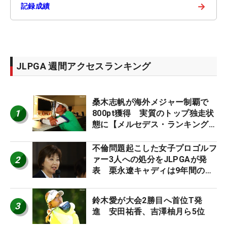
→
記録成績
JLPGA 週間アクセスランキング
桑木志帆が海外メジャー制覇で
1
800pt獲得 実質のトップ独走状
態に【メルセデス・ランキング番
外編】
不倫問題起こした女子プロゴルフ
2
ァー3人への処分をJLPGAが発
表 栗永遼キャディは9年間の立
ち入り禁止
鈴木愛が大会2勝目へ首位T発
3
進 安田祐香、吉澤柚月ら5位