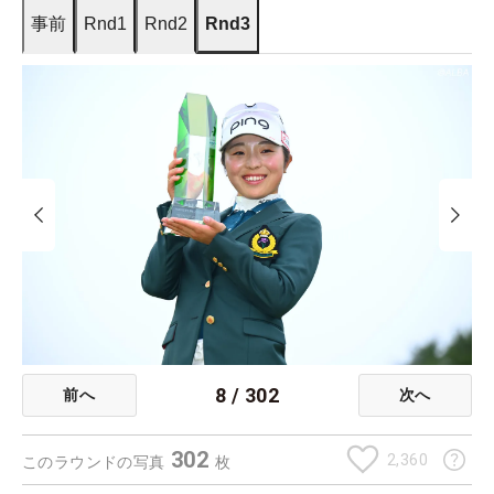
事前
Rnd1
Rnd2
Rnd3
8
/
302
前へ
次へ
302
2,360
このラウンドの写真
枚