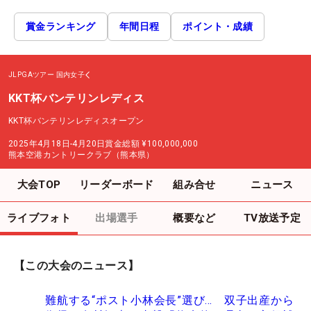
賞金ランキング
年間日程
ポイント・成績
JLPGAツアー
国内女子
KKT杯バンテリンレディス
KKT杯バンテリンレディスオープン
2025年4月18日-4月20日
賞金総額
¥100,000,000
熊本空港カントリークラブ（熊本県）
大会TOP
リーダーボード
組み合せ
ニュース
ライブフォト
出場選手
概要など
TV放送予定
【この大会のニュース】
難航する“ポスト小林会長”選び… 双子出産から