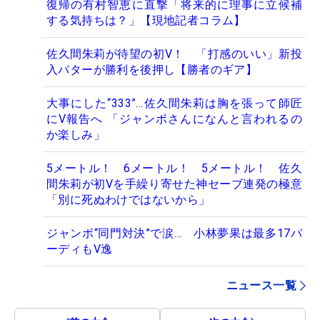
復帰の有村智恵に直撃「将来的に理事に立候補
する気持ちは？」【現地記者コラム】
佐久間朱莉が待望の初V！ 「打感のいい」新投
入パターが勝利を後押し【勝者のギア】
大事にした“333”…佐久間朱莉は胸を張って師匠
にV報告へ 「ジャンボさんになんと言われるの
か楽しみ」
5メートル！ 6メートル！ 5メートル！ 佐久
間朱莉が初Vを手繰り寄せた神セーブ連発の極意
「別に死ぬわけではないから」
ジャンボ“同門対決”で涙… 小林夢果は最多17バ
ーディもV逸
ニュース一覧