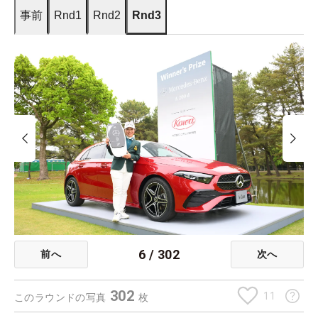
事前
Rnd1
Rnd2
Rnd3
6
/
302
前へ
次へ
302
11
このラウンドの写真
枚