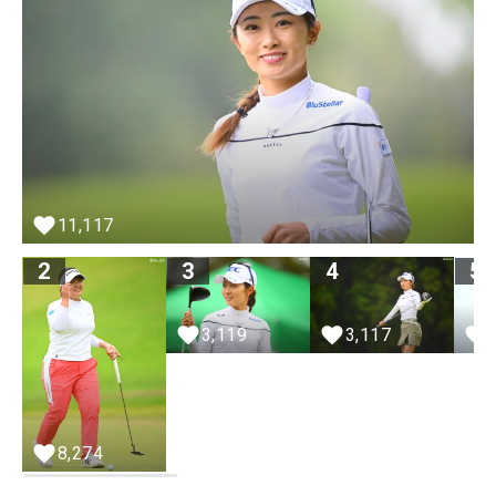
11,117
2
3
4
5
3,119
3,117
8,274