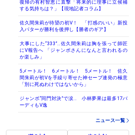
復帰の有村智恵に直撃「将来的に理事に立候補
する気持ちは？」【現地記者コラム】
佐久間朱莉が待望の初V！ 「打感のいい」新投
入パターが勝利を後押し【勝者のギア】
大事にした“333”…佐久間朱莉は胸を張って師匠
にV報告へ 「ジャンボさんになんと言われるの
か楽しみ」
5メートル！ 6メートル！ 5メートル！ 佐久
間朱莉が初Vを手繰り寄せた神セーブ連発の極意
「別に死ぬわけではないから」
ジャンボ“同門対決”で涙… 小林夢果は最多17バ
ーディもV逸
ニュース一覧