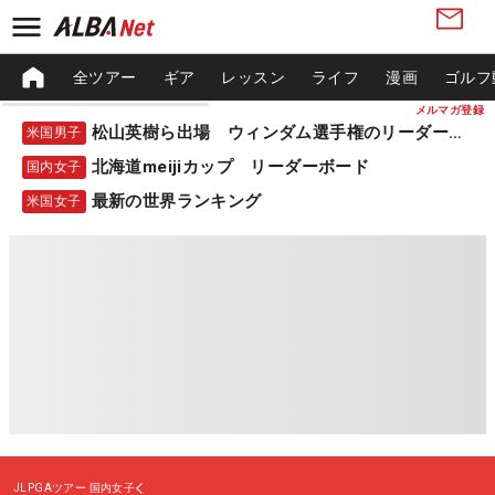
全ツアー
ギア
レッスン
ライフ
漫画
ゴルフ
メルマガ登録
松山英樹ら出場 ウィンダム選手権のリーダーボード
米国男子
北海道meijiカップ リーダーボード
国内女子
最新の世界ランキング
米国女子
JLPGAツアー
国内女子