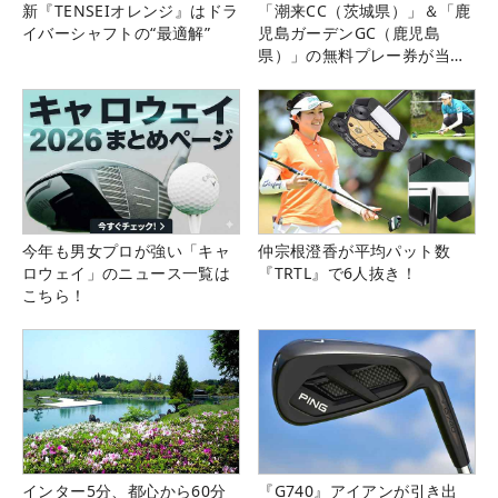
新『TENSEIオレンジ』はドラ
「潮来CC（茨城県）」＆「鹿
イバーシャフトの“最適解”
児島ガーデンGC（鹿児島
県）」の無料プレー券が当た
る！！
今年も男女プロが強い「キャ
仲宗根澄香が平均パット数
ロウェイ」のニュース一覧は
『TRTL』で6人抜き！
こちら！
インター5分、都心から60分
『G740』アイアンが引き出