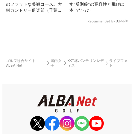
のフラットな美観コース。大
す“反則級”の寛容性と飛びは
栄カントリー俱楽部（千葉
本当だった！
県）
Recommended by
ゴルフ総合サイト
国内女
KKT杯バンテリンレデ
ライブフォ
ALBA Net
子
ィス
ト