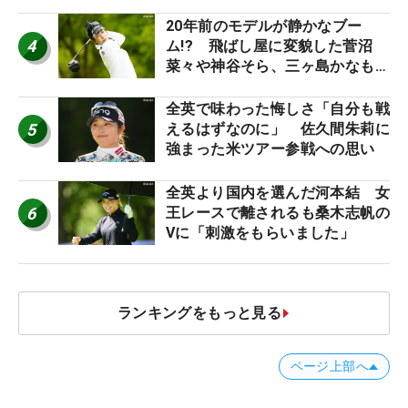
20年前のモデルが静かなブー
4
ム!? 飛ばし屋に変貌した菅沼
菜々や神谷そら、三ヶ島かなも使
う“名器”が人気な理由【ツアープ
ロたちの“飛ばしギア”】
全英で味わった悔しさ「自分も戦
5
えるはずなのに」 佐久間朱莉に
強まった米ツアー参戦への思い
全英より国内を選んだ河本結 女
6
王レースで離されるも桑木志帆の
Vに「刺激をもらいました」
ランキングをもっと見る
ページ上部へ