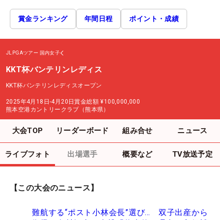
賞金ランキング
年間日程
ポイント・成績
JLPGAツアー
国内女子
KKT杯バンテリンレディス
KKT杯バンテリンレディスオープン
2025年4月18日-4月20日
賞金総額
¥100,000,000
熊本空港カントリークラブ（熊本県）
大会TOP
リーダーボード
組み合せ
ニュース
ライブフォト
出場選手
概要など
TV放送予定
【この大会のニュース】
難航する“ポスト小林会長”選び… 双子出産から