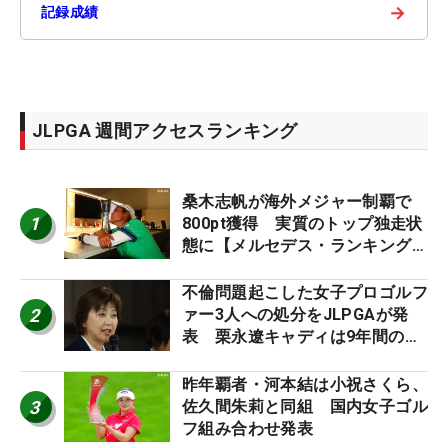
→
記録成績
JLPGA 週間アクセスランキング
桑木志帆が海外メジャー制覇で
1
800pt獲得 実質のトップ独走状
態に【メルセデス・ランキング番
外編】
不倫問題起こした女子プロゴルフ
2
ァー3人への処分をJLPGAが発
表 栗永遼キャディは9年間の立
ち入り禁止
昨年覇者・河本結は小祝さくら、
3
佐久間朱莉と同組 国内女子ゴル
フ組み合わせ発表