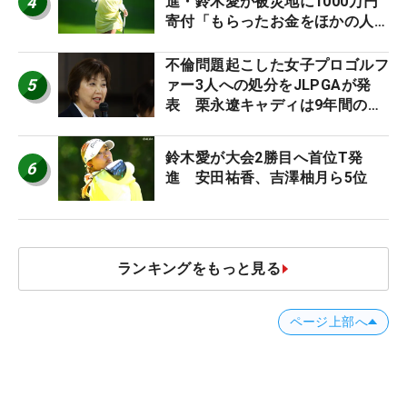
4
進・鈴木愛が被災地に1000万円
寄付「もらったお金をほかの人
に」
不倫問題起こした女子プロゴルフ
5
ァー3人への処分をJLPGAが発
表 栗永遼キャディは9年間の立
ち入り禁止
鈴木愛が大会2勝目へ首位T発
6
進 安田祐香、吉澤柚月ら5位
ランキングをもっと見る
ページ上部へ