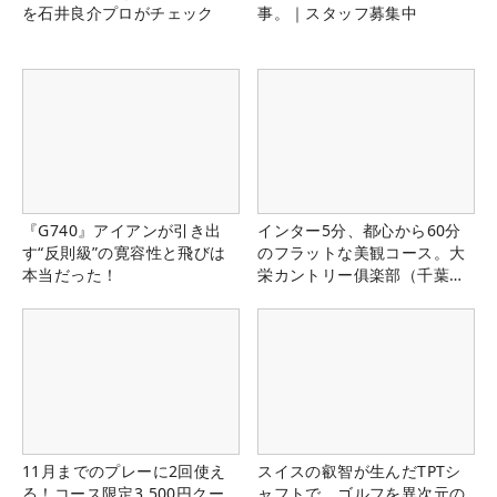
を石井良介プロがチェック
事。｜スタッフ募集中
『G740』アイアンが引き出
インター5分、都心から60分
す“反則級”の寛容性と飛びは
のフラットな美観コース。大
本当だった！
栄カントリー俱楽部（千葉
県）
11月までのプレーに2回使え
スイスの叡智が生んだTPTシ
る！コース限定3,500円クー
ャフトで、ゴルフを異次元の