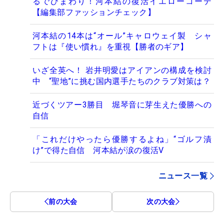
るでひまわり！河本結の復活イエローコーデ
【編集部ファッションチェック】
河本結の14本は“オール”キャロウェイ製 シャ
フトは『使い慣れ』を重視【勝者のギア】
いざ全英へ！ 岩井明愛はアイアンの構成を検討
中 “聖地”に挑む国内選手たちのクラブ対策は？
近づくツアー3勝目 堀琴音に芽生えた優勝への
自信
「これだけやったら優勝するよね」“ゴルフ漬
け”で得た自信 河本結が涙の復活V
ニュース一覧
前の大会
次の大会