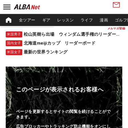
全ツアー
ギア
レッスン
ライフ
漫画
ゴルフ
メルマガ登録
松山英樹ら出場 ウィンダム選手権のリーダーボード
米国男子
北海道meijiカップ リーダーボード
国内女子
最新の世界ランキング
米国女子
このページが表示されるお客様へ
ページを更新するとサイトの閲覧を続けることがで
きます。
広告ブロッカーやトラッキング防止機能をオンにし