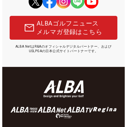
ALBAゴルフニュース
メルマガ登録はこちら
ALBA NetはR&Aのオフィシャルデジタルパートナー、および
USLPGAの日本公式サイトパートナーです。