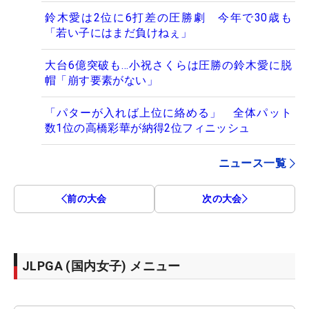
鈴木愛は2位に6打差の圧勝劇 今年で30歳も
「若い子にはまだ負けねぇ」
大台6億突破も…小祝さくらは圧勝の鈴木愛に脱
帽「崩す要素がない」
「パターが入れば上位に絡める」 全体パット
数1位の高橋彩華が納得2位フィニッシュ
ニュース一覧
前の大会
次の大会
JLPGA (国内女子) メニュー