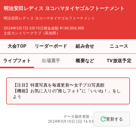
明治安田レディス ヨコハマタイヤゴルフトーナメント
明治安田レディス ヨコハマタイヤゴルフトーナメント
2024年3月7日-3月10日
賞金総額
¥100,000,000
土佐カントリークラブ（高知県）
大会TOP
リーダーボード
組み合せ
ニュース
ライブフォト
出場選手
概要など
TV放送予定
【注目】特選写真を毎週更新〜女子プロ写真館
【機能】お気に入りの“推しフォト”に「いいね！」をし
よう
データ最終更新：
更新する
2024年3月10日 (日) 16:03