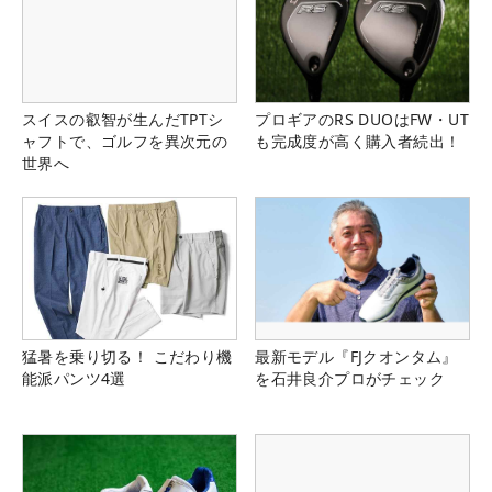
スイスの叡智が生んだTPTシ
プロギアのRS DUOはFW・UT
ャフトで、ゴルフを異次元の
も完成度が高く購入者続出！
世界へ
猛暑を乗り切る！ こだわり機
最新モデル『FJクオンタム』
能派パンツ4選
を石井良介プロがチェック