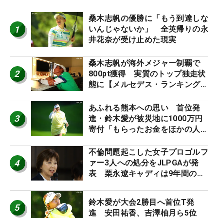
桑木志帆の優勝に「もう到達しな
1
いんじゃないか」 全英帰りの永
井花奈が受け止めた現実
桑木志帆が海外メジャー制覇で
2
800pt獲得 実質のトップ独走状
態に【メルセデス・ランキング番
外編】
あふれる熊本への思い 首位発
3
進・鈴木愛が被災地に1000万円
寄付「もらったお金をほかの人
に」
不倫問題起こした女子プロゴルフ
4
ァー3人への処分をJLPGAが発
表 栗永遼キャディは9年間の立
ち入り禁止
鈴木愛が大会2勝目へ首位T発
5
進 安田祐香、吉澤柚月ら5位