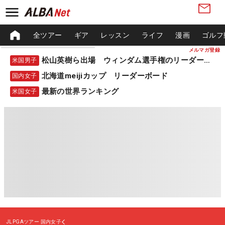
全ツアー
ギア
レッスン
ライフ
漫画
ゴルフ
メルマガ登録
松山英樹ら出場 ウィンダム選手権のリーダーボード
米国男子
北海道meijiカップ リーダーボード
国内女子
最新の世界ランキング
米国女子
JLPGAツアー
国内女子