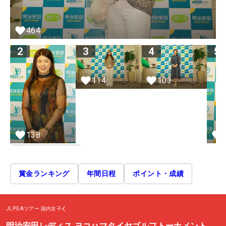
464
2
3
4
5
114
103
138
賞金ランキング
年間日程
ポイント・成績
JLPGAツアー
国内女子
明治安田レディス ヨコハマタイヤゴルフトーナメント