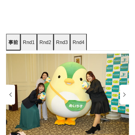
事前
Rnd1
Rnd2
Rnd3
Rnd4