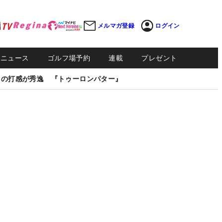
メルマガ登録
ログイン
Sニュース
ゴルフ場予約
連載
プレゼント
しの打感が秀逸 『トゥーロンパター』