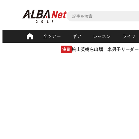
全ツアー
ギア
レッスン
ライフ
松山英樹ら出場 米男子リーダー
注目