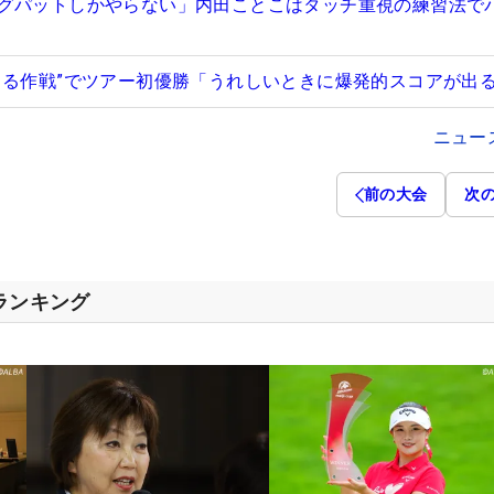
グパットしかやらない」内田ことこはタッチ重視の練習法で
じる作戦”でツアー初優勝「うれしいときに爆発的スコアが出
ニュー
前の大会
次
スランキング