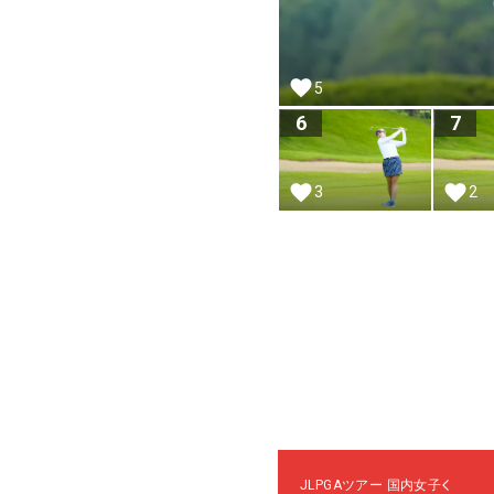
5
6
7
3
2
JLPGAツアー
国内女子