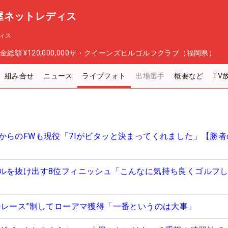
屋ネットレディス
ィス
金総額
¥120,000,000
ザ・クイーンズヒルゴルフクラブ（福岡県）
組み合せ
ニュース
ライブフォト
出場選手
概要など
TV
からのFWも現役「7Iがビタッと決まってくれました」【勝者
ルを抜け出す8位フィニッシュ「こんなに気持ち良くゴルフ
チレース”制してローアマ獲得「一番というのは大事」