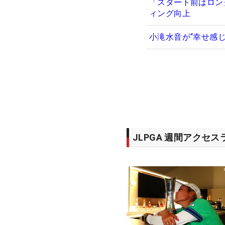
「スタート前はロン
ィング向上
小滝水音が“幸せ感
JLPGA 週間アクセ