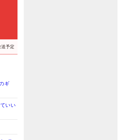
放送予定
のギ
していい