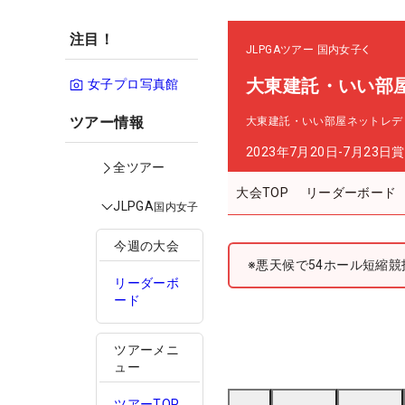
注目！
JLPGAツアー
国内女子
大東建託・いい部
女子プロ写真館
ツアー情報
大東建託・いい部屋ネットレデ
2023年7月20日-7月23日
賞
全ツアー
大会TOP
リーダーボード
JLPGA
国内女子
今週の大会
※悪天候で54ホール短縮競
リーダーボ
ード
ツアーメニ
ュー
ツアーTOP