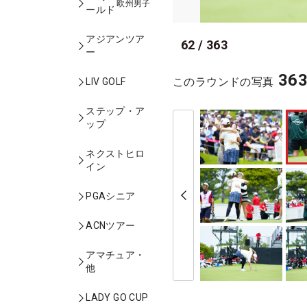
欧州男子
ールド
アジアンツア
62
/
363
ー
36
このラウンドの写真
LIV GOLF
ステップ・ア
ップ
ネクストヒロ
イン
PGAシニア
ACNツアー
アマチュア・
他
LADY GO CUP