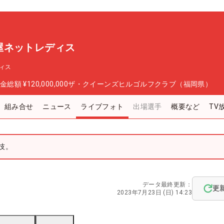
屋ネットレディス
ィス
金総額
¥120,000,000
ザ・クイーンズヒルゴルフクラブ（福岡県）
組み合せ
ニュース
ライブフォト
出場選手
概要など
TV
技。
データ最終更新：
更
2023年7月23日 (日) 14:23