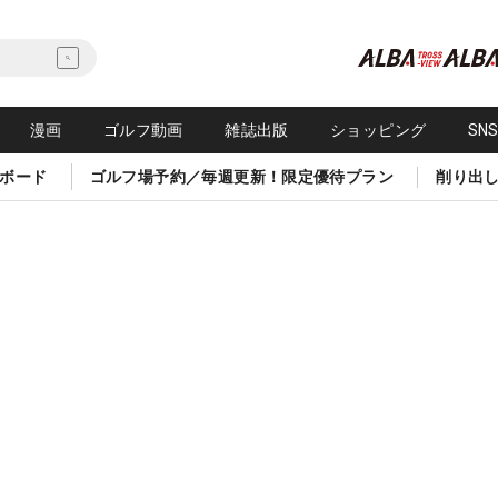
漫画
ゴルフ動画
雑誌出版
ショッピング
SN
ボード
ゴルフ場予約／毎週更新！限定優待プラン
削り出