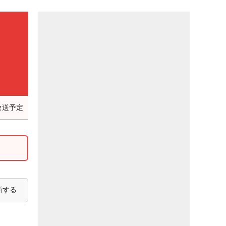
放送予定
新する