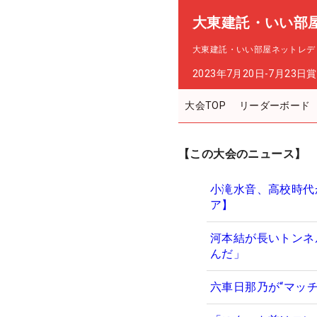
大東建託・いい部
大東建託・いい部屋ネットレデ
2023年7月20日-7月23日
賞
大会TOP
リーダーボード
【この大会のニュース】
小滝水音、高校時代
ア】
河本結が長いトンネ
んだ」
六車日那乃が“マッ