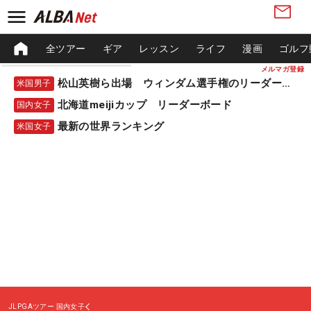
全ツアー
ギア
レッスン
ライフ
漫画
ゴルフ
メルマガ登録
松山英樹ら出場 ウィンダム選手権のリーダーボード
米国男子
北海道meijiカップ リーダーボード
国内女子
最新の世界ランキング
米国女子
JLPGAツアー
国内女子