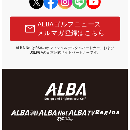
ALBAゴルフニュース
メルマガ登録はこちら
ALBA NetはR&Aのオフィシャルデジタルパートナー、および
USLPGAの日本公式サイトパートナーです。