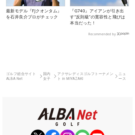
最新モデル『FJクオンタム』
『G740』アイアンが引き出
を石井良介プロがチェック
す“反則級”の寛容性と飛びは
本当だった！
Recommended by
ゴルフ総合サイト
国内
アクサレディスゴルフトーナメン
ニュ
ALBA Net
女子
ト in MIYAZAKI
ース