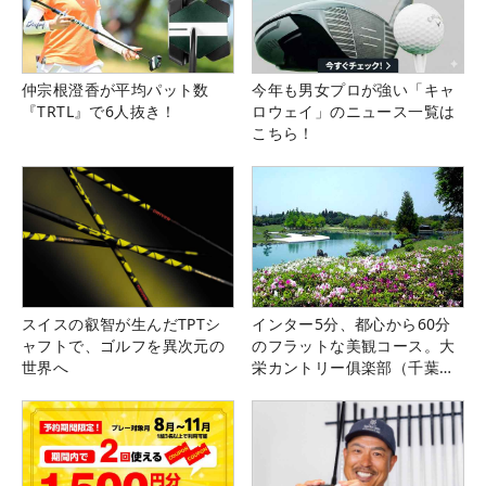
仲宗根澄香が平均パット数
今年も男女プロが強い「キャ
『TRTL』で6人抜き！
ロウェイ」のニュース一覧は
こちら！
スイスの叡智が生んだTPTシ
インター5分、都心から60分
ャフトで、ゴルフを異次元の
のフラットな美観コース。大
世界へ
栄カントリー俱楽部（千葉
県）