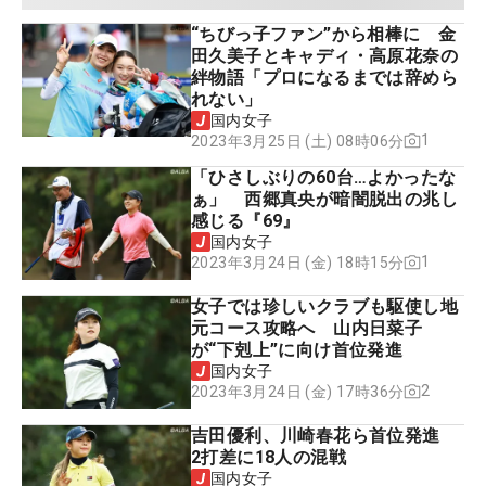
“ちびっ子ファン”から相棒に 金
田久美子とキャディ・高原花奈の
絆物語「プロになるまでは辞めら
れない」
国内女子
1
2023年3月25日 (土) 08時06分
「ひさしぶりの60台…よかったな
ぁ」 西郷真央が暗闇脱出の兆し
感じる『69』
国内女子
1
2023年3月24日 (金) 18時15分
女子では珍しいクラブも駆使し地
元コース攻略へ 山内日菜子
が“下剋上”に向け首位発進
国内女子
2
2023年3月24日 (金) 17時36分
吉田優利、川崎春花ら首位発進
2打差に18人の混戦
国内女子