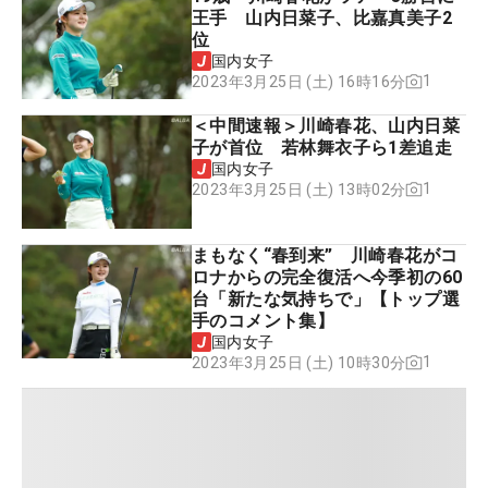
王手 山内日菜子、比嘉真美子2
位
国内女子
1
2023年3月25日 (土) 16時16分
＜中間速報＞川崎春花、山内日菜
子が首位 若林舞衣子ら1差追走
国内女子
1
2023年3月25日 (土) 13時02分
まもなく“春到来” 川崎春花がコ
ロナからの完全復活へ今季初の60
台「新たな気持ちで」【トップ選
手のコメント集】
国内女子
1
2023年3月25日 (土) 10時30分