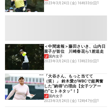
1
2023年3月24日 (金) 16時33分
＜中間速報＞藤田さいき、山内日
菜子が首位 川崎春花ら1差追走
国内女子
1
2023年3月24日 (金) 13時23分
「大谷さん、もっと当てて
（笑）」 鈴木愛がWBCで超興奮
した“納得”の理由【女子ツアー
の“ヒトネタッ”！】
国内女子
1
2023年3月24日 (金) 12時47分