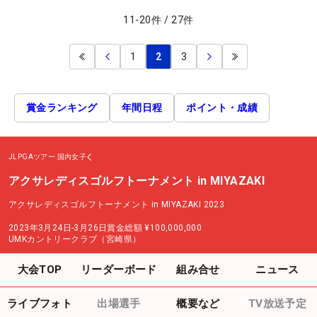
11
-
20
件
/
27
件
1
2
3
賞金ランキング
年間日程
ポイント・成績
JLPGAツアー
国内女子
アクサレディスゴルフトーナメント in MIYAZAKI
アクサレディスゴルフトーナメント in MIYAZAKI 2023
2023年3月24日-3月26日
賞金総額
¥100,000,000
UMKカントリークラブ（宮崎県）
大会TOP
リーダーボード
組み合せ
ニュース
ライブフォト
出場選手
概要など
TV放送予定