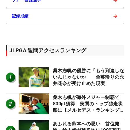
→
→
記録成績
JLPGA 週間アクセスランキング
桑木志帆の優勝に「もう到達しな
1
いんじゃないか」 全英帰りの永
井花奈が受け止めた現実
桑木志帆が海外メジャー制覇で
2
800pt獲得 実質のトップ独走状
態に【メルセデス・ランキング番
外編】
あふれる熊本への思い 首位発