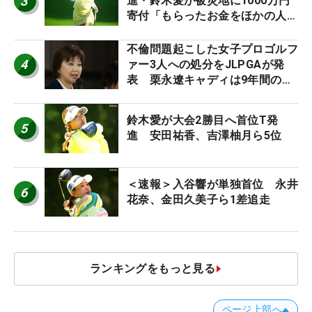
3
進・鈴木愛が被災地に1000万円
寄付「もらったお金をほかの人
に」
不倫問題起こした女子プロゴルフ
4
ァー3人への処分をJLPGAが発
表 栗永遼キャディは9年間の立
ち入り禁止
鈴木愛が大会2勝目へ首位T発
5
進 安田祐香、吉澤柚月ら5位
＜速報＞入谷響が単独首位 永井
6
花奈、金田久美子ら1差追走
ランキングをもっと見る
ページ上部へ