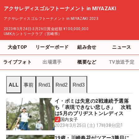
アクサレディスゴルフトーナメント in MIYAZAKI
アクサレディスゴルフトーナメント in MIYAZAKI 2023
2023年3月24日-3月26日
賞金総額
¥100,000,000
UMKカントリークラブ（宮崎県）
大会TOP
リーダーボード
組み合せ
ニュース
ライブフォト
出場選手
概要など
TV放送予定
ALL
事前
Rnd1
Rnd2
Rnd3
イ・ボミは失意の2戦連続予選落
ち「表現できない悲しさ」 次戦
は5月のブリヂストンレディス
国内女子
1
2023年3月25日 (土) 17時38分
19歳・川崎春花がツアー3勝目に