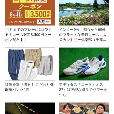
11月までのプレーに2回使え
インター5分、都心から60分
る！コース限定3,500円クー
のフラットな美観コース。大
ポン配布中！
栄カントリー俱楽部（千葉
県）
猛暑を乗り切る！ こだわり機
アディダス『コードカオス
能派パンツ4選
27』は強烈な蹴りでパワーを
生む