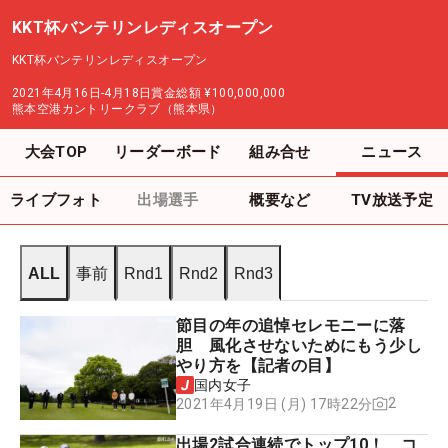
KKT杯バンテリンレディスオープン
KKT杯バンテリンレディスオープン
2021年4月16日-4月18日
賞金総額
¥100,000,000
熊本空港カントリークラブ（熊本県）
大会TOP
リーダーボード
組み合せ
ニュース
ライブフォト
出場選手
概要など
TV放送予定
ALL
事前
Rnd1
Rnd2
Rnd3
節目の年の追悼セレモニーに落
胆 風化させないためにもう少し
やり方を【記者の目】
国内女子
2
2021年4月19日 (月) 17時22分
出場2試合連続でトップ10！ コ