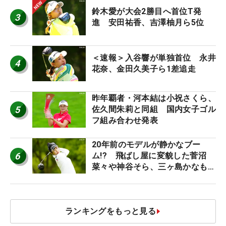
鈴木愛が大会2勝目へ首位T発
3
進 安田祐香、吉澤柚月ら5位
＜速報＞入谷響が単独首位 永井
4
花奈、金田久美子ら1差追走
昨年覇者・河本結は小祝さくら、
5
佐久間朱莉と同組 国内女子ゴル
フ組み合わせ発表
20年前のモデルが静かなブー
6
ム!? 飛ばし屋に変貌した菅沼
菜々や神谷そら、三ヶ島かなも使
う“名器”が人気な理由【ツアープ
ロたちの“飛ばしギア”】
ランキングをもっと見る