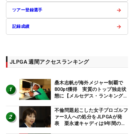
→
ツアー登録選手
→
記録成績
JLPGA 週間アクセスランキング
桑木志帆が海外メジャー制覇で
1
800pt獲得 実質のトップ独走状
態に【メルセデス・ランキング番
外編】
不倫問題起こした女子プロゴルフ
2
ァー3人への処分をJLPGAが発
表 栗永遼キャディは9年間の立
ち入り禁止