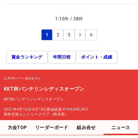
1
-
10
件
/
38
件
1
2
3
賞金ランキング
年間日程
ポイント・成績
JLPGAツアー
国内女子
KKT杯バンテリンレディスオープン
KKT杯バンテリンレディスオープン
2021年4月16日-4月18日
賞金総額
¥100,000,000
熊本空港カントリークラブ（熊本県）
大会TOP
リーダーボード
組み合せ
ニュース