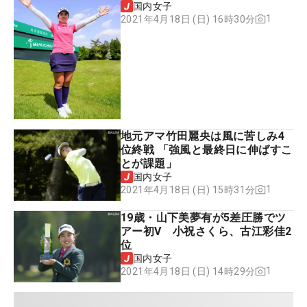
国内女子
1
2021年4月18日 (日) 16時30分
地元アマ竹田麗央は風に苦しみ4
位終戦 「強風と最終日に伸ばすこ
とが課題」
国内女子
1
2021年4月18日 (日) 15時31分
19歳・山下美夢有が5差圧勝でツ
アー初V 小祝さくら、古江彩佳2
位
国内女子
1
2021年4月18日 (日) 14時29分