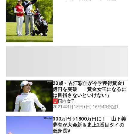
20歳・古江彩佳が今季獲得賞金1
億円を突破 「賞金女王になるに
は目指さないといけない」
国内女子
1
2021年4月18日 (日) 16時40分
300万円→1800万円に！ 山下美
夢有が大会新＆史上2番目タイの
低身長V