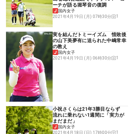
ーチが語る堀琴音の復調
国内女子
1
2021年4月19日 (月) 07時30分
実を結んだトミーイズム 惜敗後
の山下美夢有に送られた中嶋常幸
の教え
国内女子
1
2021年4月19日 (月) 06時30分
小祝さくらは21年3勝目ならず
流れに乗れない1週間に「実力が
まだまだ」
国内女子
1
2021年4月18日 (日) 17時00分