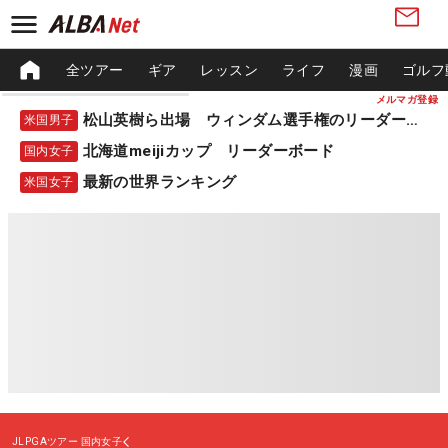
全ツアー
ギア
レッスン
ライフ
漫画
ゴルフ
メルマガ登録
松山英樹ら出場 ウィンダム選手権のリーダーボード
米国男子
北海道meijiカップ リーダーボード
国内女子
最新の世界ランキング
米国女子
JLPGAツアー
国内女子