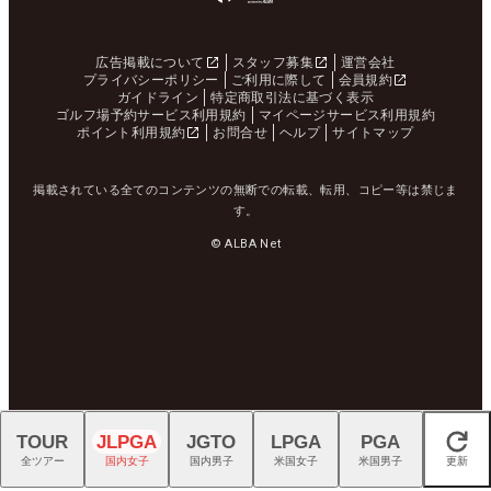
広告掲載について
スタッフ募集
運営会社
プライバシーポリシー
ご利用に際して
会員規約
ガイドライン
特定商取引法に基づく表示
ゴルフ場予約サービス利用規約
マイページサービス利用規約
ポイント利用規約
お問合せ
ヘルプ
サイトマップ
掲載されている全てのコンテンツの無断での転載、転用、コピー等は禁じま
す。
© ALBA Net
TOUR
JLPGA
JGTO
LPGA
PGA
閉じる
全ツアー
国内女子
国内男子
米国女子
米国男子
更新