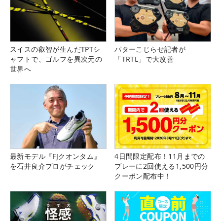
スイスの叡智が生んだTPTシ
パターこじらせ記者が
ャフトで、ゴルフを異次元の
「TRTL」で大改善
世界へ
最新モデル『FJクオンタム』
4日間限定配布！11月までの
を石井良介プロがチェック
プレーに2回使える1,500円分
クーポン配布中！