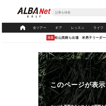
全ツアー
ギア
レッスン
ライフ
松山英樹ら出場 米男子リーダー
注目
このページが表示