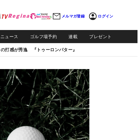
メルマガ登録
ログイン
Sニュース
ゴルフ場予約
連載
プレゼント
しの打感が秀逸 『トゥーロンパター』