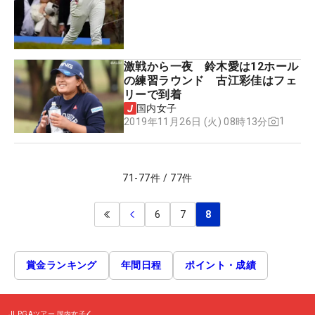
激戦から一夜 鈴木愛は12ホール
の練習ラウンド 古江彩佳はフェ
リーで到着
国内女子
1
2019年11月26日 (火) 08時13分
71
-
77
件
/
77
件
6
7
8
賞金ランキング
年間日程
ポイント・成績
JLPGAツアー
国内女子