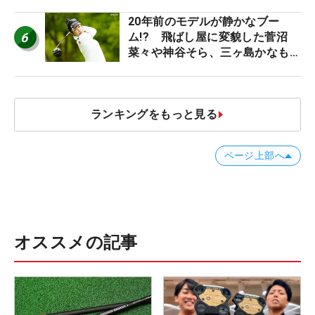
20年前のモデルが静かなブー
6
ム!? 飛ばし屋に変貌した菅沼
菜々や神谷そら、三ヶ島かなも使
う“名器”が人気な理由【ツアープ
ロたちの“飛ばしギア”】
ランキングをもっと見る
ページ上部へ
オススメの記事