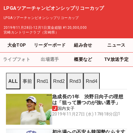
LPGAツアーチャンピオンシップリコーカップ
LPGAツアーチャンピオンシップリコーカップ
2019年11月28日-12月1日
賞金総額
¥120,000,000
宮崎カントリークラブ（宮崎県）
大会TOP
リーダーボード
組み合せ
ニュース
ライブフォト
出場選手
概要など
TV放送予定
ALL
事前
Rnd1
Rnd2
Rnd3
Rnd4
急成長の1年 渋野日向子の理想
は「狙って勝つのが強い選手」
国内女子
1
2019年11月27日 (水) 17時18分
初出場への不安も韓国勢なら大丈