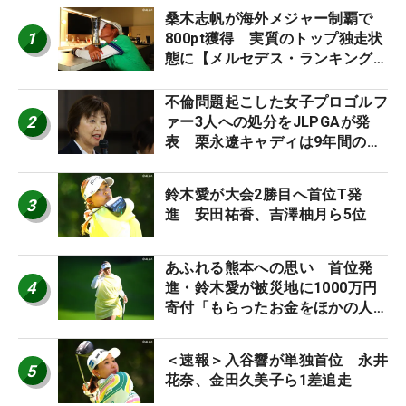
桑木志帆が海外メジャー制覇で
1
800pt獲得 実質のトップ独走状
態に【メルセデス・ランキング番
外編】
不倫問題起こした女子プロゴルフ
2
ァー3人への処分をJLPGAが発
表 栗永遼キャディは9年間の立
ち入り禁止
鈴木愛が大会2勝目へ首位T発
3
進 安田祐香、吉澤柚月ら5位
あふれる熊本への思い 首位発
4
進・鈴木愛が被災地に1000万円
寄付「もらったお金をほかの人
に」
＜速報＞入谷響が単独首位 永井
5
花奈、金田久美子ら1差追走