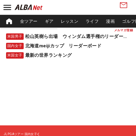
全ツアー
ギア
レッスン
ライフ
漫画
ゴルフ
メルマガ登録
松山英樹ら出場 ウィンダム選手権のリーダーボード
米国男子
北海道meijiカップ リーダーボード
国内女子
最新の世界ランキング
米国女子
JLPGAツアー
国内女子