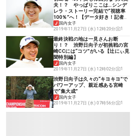
夫！？ やっぱりここは…シンデ
レラ・ストーリー完結で“視聴率
100％”へ！【データ好き！記者A
＆人情派記者Mの大胆予想】
国内女子
1
2019年11月27日 (水) 12時20分
最終決戦の地は一見さんお断
り！？ 渋野日向子が初挑戦の宮
崎CCには“コツ”がいる【辻にぃ見
聞特別編】
国内女子
1
2019年11月27日 (水) 12時02分
渋野日向子は久々の“キヨキヨ”で
パワーアップ、親近感ある宮崎
で“集大成”
国内女子
1
2019年11月27日 (水) 07時56分