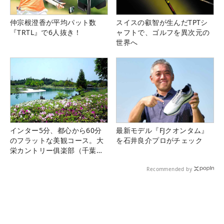
仲宗根澄香が平均パット数
スイスの叡智が生んだTPTシ
『TRTL』で6人抜き！
ャフトで、ゴルフを異次元の
世界へ
インター5分、都心から60分
最新モデル『FJクオンタム』
のフラットな美観コース。大
を石井良介プロがチェック
栄カントリー俱楽部（千葉
県）
Recommended by