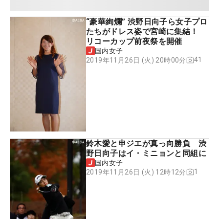
“豪華絢爛” 渋野日向子ら女子プロ
たちがドレス姿で宮崎に集結！
リコーカップ前夜祭を開催
国内女子
41
2019年11月26日 (火) 20時00分
鈴木愛と申ジエが真っ向勝負 渋
野日向子はイ・ミニョンと同組に
国内女子
1
2019年11月26日 (火) 12時12分