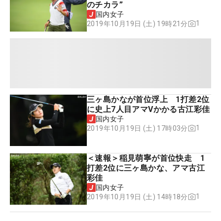
のチカラ”
国内女子
1
2019年10月19日 (土) 19時21分
三ヶ島かなが首位浮上 1打差2位
に史上7人目アマVかかる古江彩佳
国内女子
1
2019年10月19日 (土) 17時03分
＜速報＞稲見萌寧が首位快走 1
打差2位に三ヶ島かな、アマ古江
彩佳
国内女子
1
2019年10月19日 (土) 14時18分