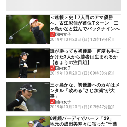
＜速報＞史上7人目のアマ優勝
へ、古江彩佳が首位Tターン 三
ヶ島かなと並んでバックナインへ
国内女子
1
2019年10月20日 (日) 12時19分
誰が勝っても初優勝 何度も手に
かけた3人から勝者は生まれるか
【きょうの注目組】
国内女子
1
2019年10月20日 (日) 09時38分
三ヶ島かな、初優勝へのカギはメ
ンタル「攻める“さじ加減”が大
事」
国内女子
1
2019年10月20日 (日) 07時47分
8連続バーディでハーフ「29」
地元の成田美寿々に宿った“千葉