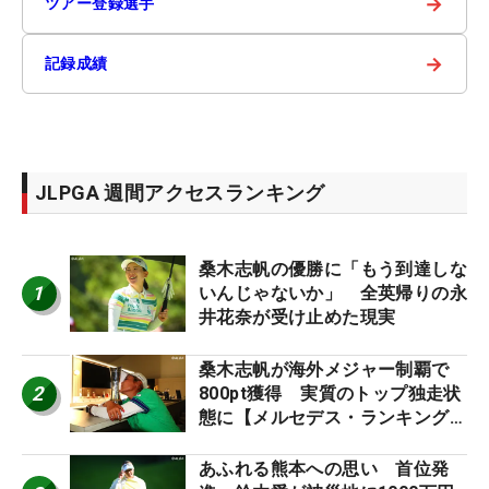
→
ツアー登録選手
→
記録成績
JLPGA 週間アクセスランキング
桑木志帆の優勝に「もう到達しな
1
いんじゃないか」 全英帰りの永
井花奈が受け止めた現実
桑木志帆が海外メジャー制覇で
2
800pt獲得 実質のトップ独走状
態に【メルセデス・ランキング番
外編】
あふれる熊本への思い 首位発