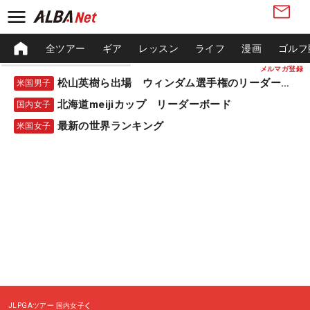
全ツアー
ギア
レッスン
ライフ
漫画
ゴルフ
メルマガ登録
松山英樹ら出場 ウィンダム選手権のリーダーボード
米国男子
北海道meijiカップ リーダーボード
国内女子
最新の世界ランキング
米国女子
JLPGAツアー
国内女子