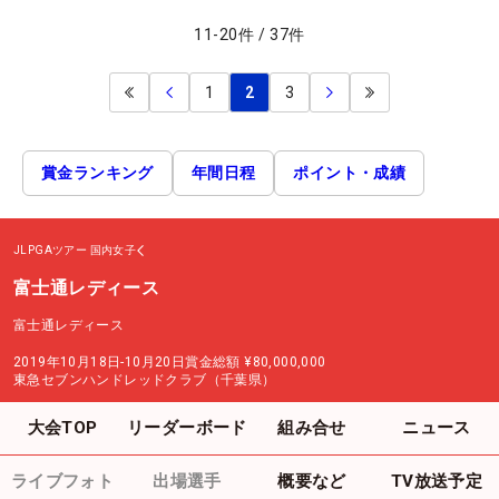
11
-
20
件
/
37
件
1
2
3
賞金ランキング
年間日程
ポイント・成績
JLPGAツアー
国内女子
富士通レディース
富士通レディース
2019年10月18日-10月20日
賞金総額
¥80,000,000
東急セブンハンドレッドクラブ（千葉県）
大会TOP
リーダーボード
組み合せ
ニュース
ライブフォト
出場選手
概要など
TV放送予定