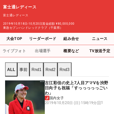
富士通レディース
富士通レディース
2019年10月18日-10月20日
賞金総額
¥80,000,000
東急セブンハンドレッドクラブ（千葉県）
大会TOP
リーダーボード
組み合せ
ニュース
ライブフォト
出場選手
概要など
TV放送予定
ALL
事前
Rnd1
Rnd2
Rnd3
古江彩佳の史上7人目アマVを渋野
日向子も祝福「すっっっっっごい
わ」
国内女子
1
2019年10月20日 (日) 15時19分