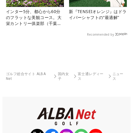
インター5分、都心から60分
新『TENSEIオレンジ』はドラ
のフラットな美観コース。大
イバーシャフトの“最適解”
栄カントリー俱楽部（千葉
県）
Recommended by
ゴルフ総合サイト ALBA
国内女
富士通レディー
ニュー
Net
子
ス
ス