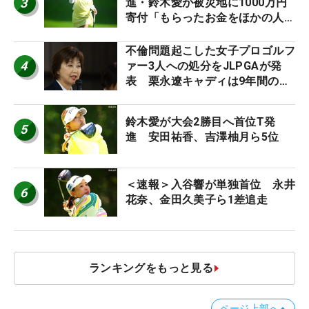
3
進・鈴木愛が被災地に1000万円
寄付「もらったお金をほかの人
に」
不倫問題起こした女子プロゴルフ
4
ァー3人への処分をJLPGAが発
表 栗永遼キャディは9年間の立
ち入り禁止
鈴木愛が大会2勝目へ首位T発
5
進 安田祐香、吉澤柚月ら5位
＜速報＞入谷響が単独首位 永井
6
花奈、金田久美子ら1差追走
ランキングをもっと見る
ページ上部へ