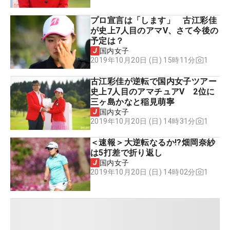
プロ宣言は「します」 古江彩佳
が史上7人目のアマV、さて今後の
予定は？
国内女子
1
2019年10月20日 (日) 15時11分
古江彩佳が逆転で国内女子ツアー
史上7人目のアマチュアV 2位に
三ヶ島かなと稲見萌寧
国内女子
1
2019年10月20日 (日) 14時31分
＜速報＞大逆転なるか!?畑岡奈紗
は5打差で折り返し
国内女子
1
2019年10月20日 (日) 14時02分