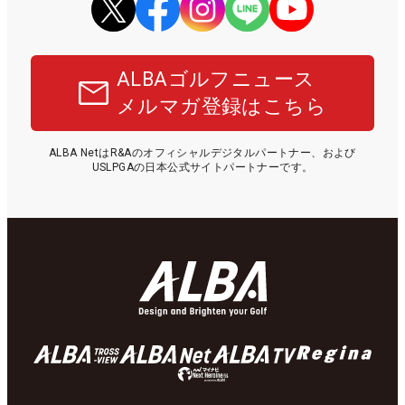
ALBAゴルフニュース
メルマガ登録はこちら
ALBA NetはR&Aのオフィシャルデジタルパートナー、および
USLPGAの日本公式サイトパートナーです。