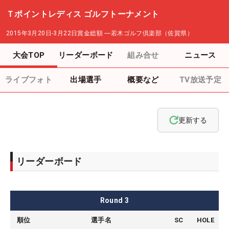
Ｔポイントレディス ゴルフトーナメント
2015年3月20日-3月22日
賞金総額
―
若木ゴルフ倶楽部（佐賀県）
大会TOP
リーダーボード
組み合せ
ニュース
ライブフォト
出場選手
概要など
TV放送予定
更新する
リーダーボード
Round
3
順位
選手名
SC
HOLE