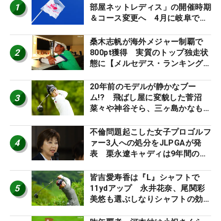
1
部屋ネットレディス」の開催時期
＆コース変更へ 4月に岐阜で開
催
桑木志帆が海外メジャー制覇で
2
800pt獲得 実質のトップ独走状
態に【メルセデス・ランキング番
外編】
20年前のモデルが静かなブー
3
ム!? 飛ばし屋に変貌した菅沼
菜々や神谷そら、三ヶ島かなも使
う“名器”が人気な理由【ツアープ
ロたちの“飛ばしギア”】
不倫問題起こした女子プロゴルフ
4
ァー3人への処分をJLPGAが発
表 栗永遼キャディは9年間の立
ち入り禁止
皆吉愛寿香は『L』シャフトで
5
11ydアップ 永井花奈、尾関彩
美悠も選ぶしなりシャフトの効果
【ツアープロたちの“飛ばしギ
ア”】