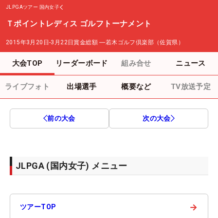
JLPGAツアー
国内女子
Ｔポイントレディス ゴルフトーナメント
2015年3月20日-3月22日
賞金総額
―
若木ゴルフ倶楽部（佐賀県）
大会TOP
リーダーボード
組み合せ
ニュース
ライブフォト
出場選手
概要など
TV放送予定
前の大会
次の大会
JLPGA (国内女子) メニュー
→
ツアーTOP