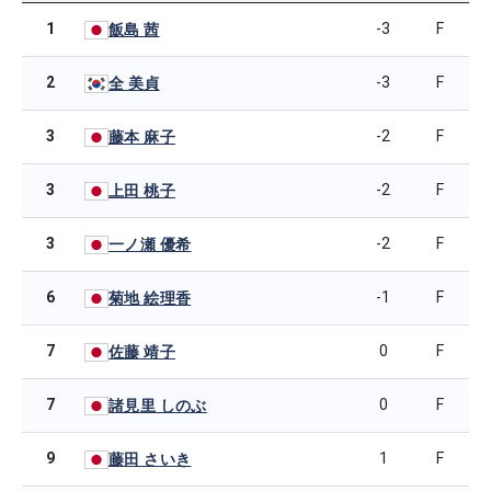
1
-3
F
飯島 茜
2
-3
F
全 美貞
3
-2
F
藤本 麻子
3
-2
F
上田 桃子
3
-2
F
一ノ瀬 優希
6
-1
F
菊地 絵理香
7
0
F
佐藤 靖子
7
0
F
諸見里 しのぶ
9
1
F
藤田 さいき