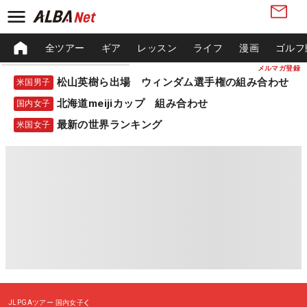
全ツアー
ギア
レッスン
ライフ
漫画
ゴルフ
メルマガ登録
松山英樹ら出場 ウィンダム選手権の組み合わせ
米国男子
北海道meijiカップ 組み合わせ
国内女子
最新の世界ランキング
米国女子
JLPGAツアー
国内女子