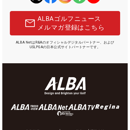
ALBAゴルフニュース
メルマガ登録はこちら
ALBA NetはR&Aのオフィシャルデジタルパートナー、および
USLPGAの日本公式サイトパートナーです。