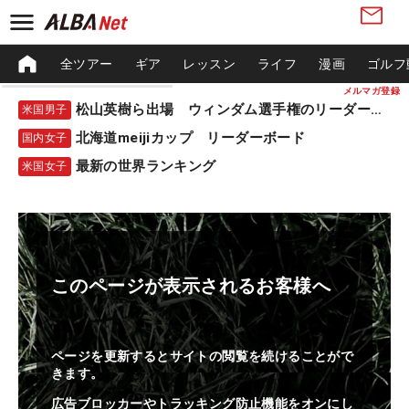
全ツアー
ギア
レッスン
ライフ
漫画
ゴルフ
メルマガ登録
松山英樹ら出場 ウィンダム選手権のリーダーボード
米国男子
北海道meijiカップ リーダーボード
国内女子
最新の世界ランキング
米国女子
このページが表示されるお客様へ
ページを更新するとサイトの閲覧を続けることがで
きます。
広告ブロッカーやトラッキング防止機能をオンにし