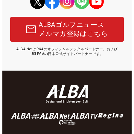
ALBAゴルフニュース
メルマガ登録はこちら
ALBA NetはR&Aのオフィシャルデジタルパートナー、および
USLPGAの日本公式サイトパートナーです。