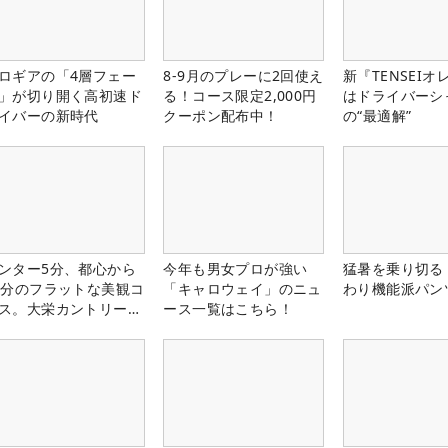
ロギアの「4層フェー
8-9月のプレーに2回使え
新『TENSEIオ
」が切り開く高初速ド
る！コース限定2,000円
はドライバーシ
イバーの新時代
クーポン配布中！
の“最適解”
ンター5分、都心から
今年も男女プロが強い
猛暑を乗り切る
0分のフラットな美観コ
「キャロウェイ」のニュ
わり機能派パン
ス。大栄カントリー俱
ース一覧はこちら！
部（千葉県）