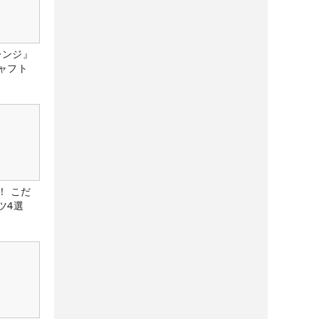
レンジ』
ャフト
！ こだ
ツ4選