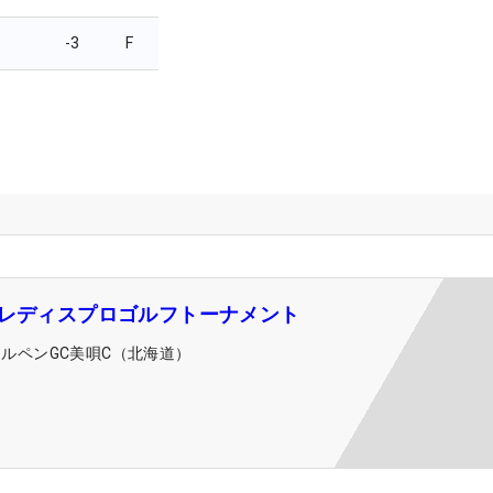
-3
F
5レディスプロゴルフトーナメント
アルペンGC美唄C（北海道）