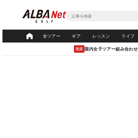
全ツアー
ギア
レッスン
ライフ
国内女子ツアー組み合わせ
注目