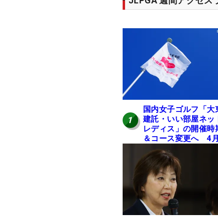
JLPGA 週間アクセ
国内女子ゴルフ「大
建託・いい部屋ネッ
1
レディス」の開催時
＆コース変更へ 4
岐阜で開催