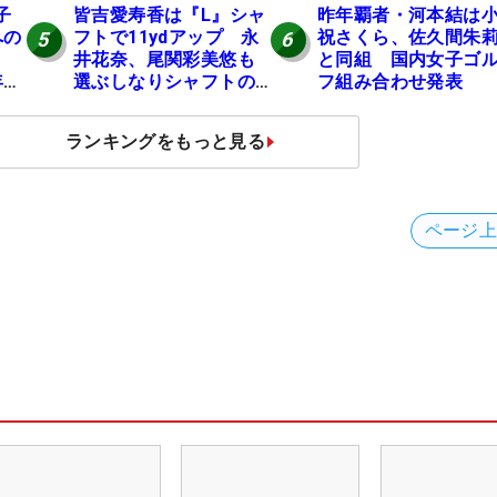
子
皆吉愛寿香は『L』シャ
昨年覇者・河本結は
への
フトで11ydアップ 永
祝さくら、佐久間朱
5
6
表
井花奈、尾関彩美悠も
と同組 国内女子ゴ
年間
選ぶしなりシャフトの
フ組み合わせ発表
効果【ツアープロたち
の“飛ばしギア”】
ランキングをもっと見る
ページ