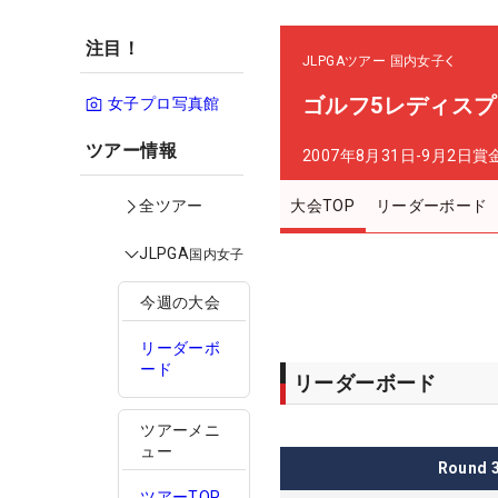
注目！
JLPGAツアー
国内女子
ゴルフ5レディス
女子プロ写真館
ツアー情報
2007年8月31日-9月2日
賞
大会TOP
リーダーボード
全ツアー
JLPGA
国内女子
今週の大会
リーダーボ
ード
リーダーボード
ツアーメニ
ュー
Round
ツアーTOP