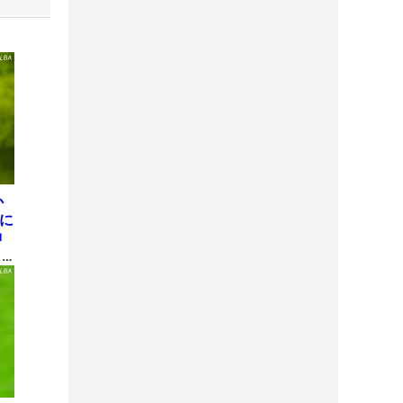
か
屋に
神
も
理