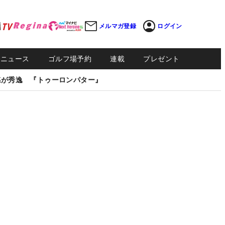
メルマガ登録
ログイン
Sニュース
ゴルフ場予約
連載
プレゼント
感が秀逸 『トゥーロンパター』