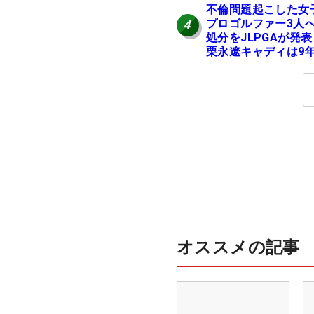
不倫問題起こした女
プロゴルファー3人
4
処分をJLPGAが発
栗永遼キャディは9
の立ち入り禁止
オススメの記事