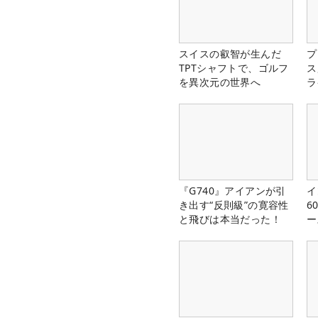
スイスの叡智が生んだ
プ
TPTシャフトで、ゴルフ
ス
を異次元の世界へ
ラ
『G740』アイアンが引
イ
き出す“反則級”の寛容性
6
と飛びは本当だった！
ー
楽