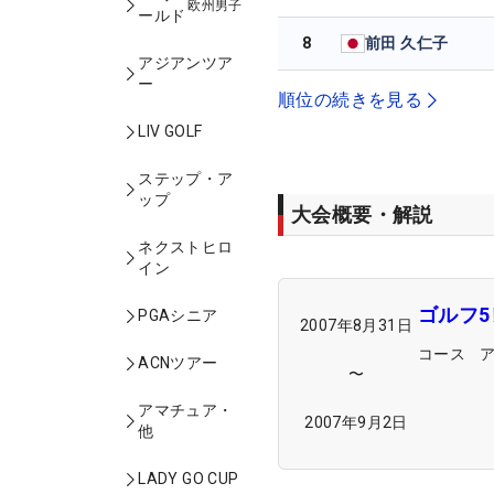
欧州男子
ールド
8
前田 久仁子
アジアンツア
ー
順位の続きを見る
LIV GOLF
ステップ・ア
ップ
大会概要・解説
ネクストヒロ
イン
ゴルフ
PGAシニア
2007年8月31日
コース
ACNツアー
〜
アマチュア・
2007年9月2日
他
LADY GO CUP