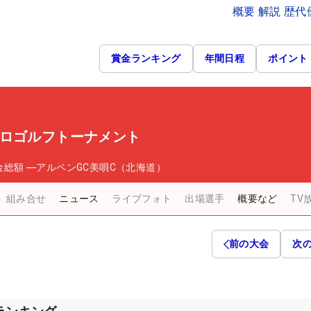
概要 解説 歴
賞金ランキング
年間日程
ポイント
プロゴルフトーナメント
金総額
―
アルペンGC美唄C（北海道）
組み合せ
ニュース
ライブフォト
出場選手
概要など
TV
前の大会
次