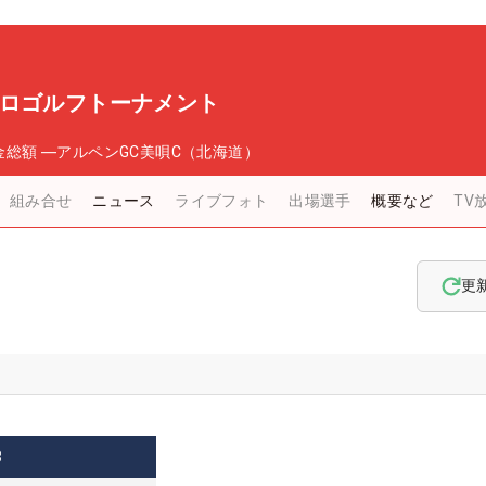
プロゴルフトーナメント
金総額
―
アルペンGC美唄C（北海道）
組み合せ
ニュース
ライブフォト
出場選手
概要など
TV
更
3