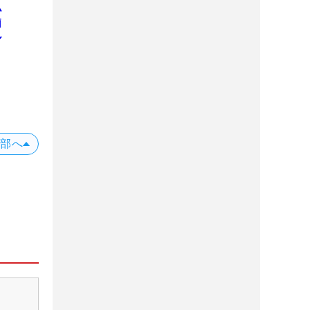
小
莉
ル
上部へ