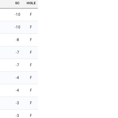
SC
HOLE
-10
F
-10
F
-8
F
-7
F
-7
F
-4
F
-4
F
-3
F
-3
F