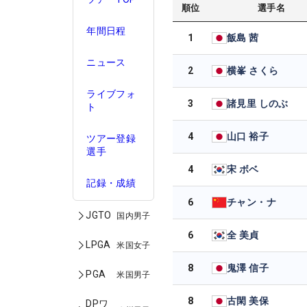
順位
選手名
年間日程
1
飯島 茜
ニュース
2
横峯 さくら
ライブフォ
3
諸見里 しのぶ
ト
4
山口 裕子
ツアー登録
選手
4
宋 ボベ
記録・成績
6
チャン・ナ
JGTO
国内男子
6
全 美貞
LPGA
米国女子
8
鬼澤 信子
PGA
米国男子
8
古閑 美保
DPワ