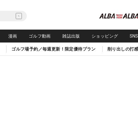
漫画
ゴルフ動画
雑誌出版
ショッピング
SN
ゴルフ場予約／毎週更新！限定優待プラン
削り出しの打