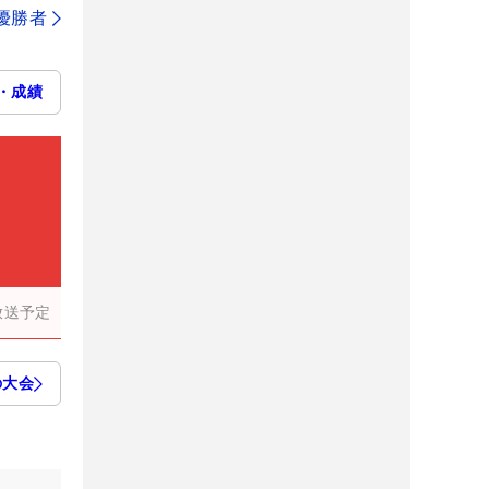
代優勝者
・成績
放送予定
の大会