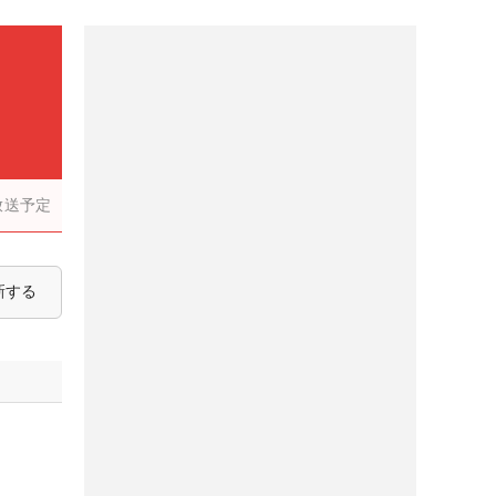
放送予定
新する