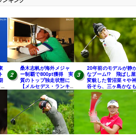
スランキング
東
桑木志帆が海外メジャ
20年前のモデルが静
ト
ー制覇で800pt獲得 実
なブーム!? 飛ばし
2
3
期
質のトップ独走状態に
変貌した菅沼菜々や
月に
【メルセデス・ランキ
谷そら、三ヶ島かな
ング番外編】
使う“名器”が人気な
由【ツアープロたち
の“飛ばしギア”】