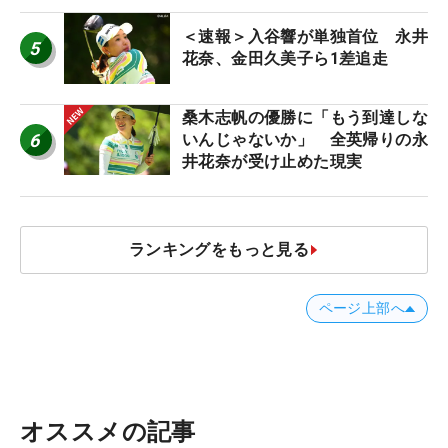
＜速報＞入谷響が単独首位 永井
5
花奈、金田久美子ら1差追走
桑木志帆の優勝に「もう到達しな
6
いんじゃないか」 全英帰りの永
井花奈が受け止めた現実
ランキングをもっと見る
ページ上部へ
オススメの記事