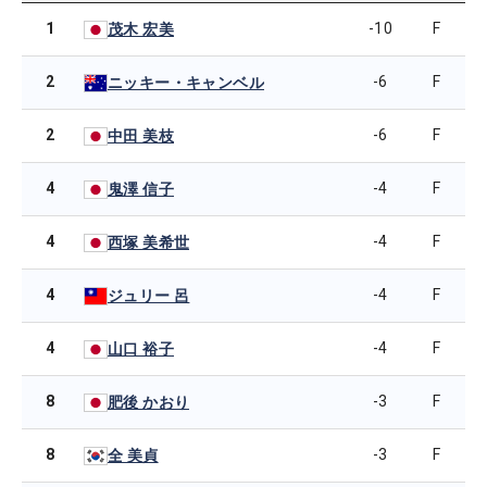
1
-10
F
茂木 宏美
2
-6
F
ニッキー・キャンベル
2
-6
F
中田 美枝
4
-4
F
鬼澤 信子
4
-4
F
西塚 美希世
4
-4
F
ジュリー 呂
4
-4
F
山口 裕子
8
-3
F
肥後 かおり
8
-3
F
全 美貞