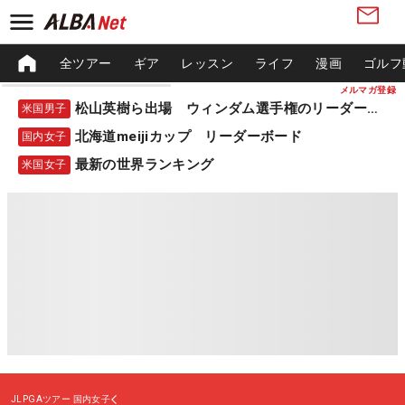
全ツアー
ギア
レッスン
ライフ
漫画
ゴルフ
メルマガ登録
松山英樹ら出場 ウィンダム選手権のリーダーボード
米国男子
北海道meijiカップ リーダーボード
国内女子
最新の世界ランキング
米国女子
JLPGAツアー
国内女子