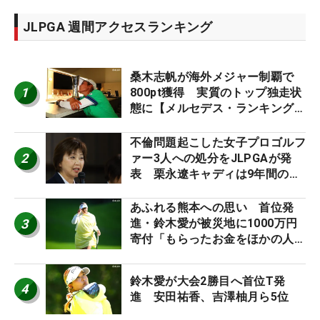
JLPGA 週間アクセスランキング
桑木志帆が海外メジャー制覇で
1
800pt獲得 実質のトップ独走状
態に【メルセデス・ランキング番
外編】
不倫問題起こした女子プロゴルフ
2
ァー3人への処分をJLPGAが発
表 栗永遼キャディは9年間の立
ち入り禁止
あふれる熊本への思い 首位発
3
進・鈴木愛が被災地に1000万円
寄付「もらったお金をほかの人
に」
鈴木愛が大会2勝目へ首位T発
4
進 安田祐香、吉澤柚月ら5位